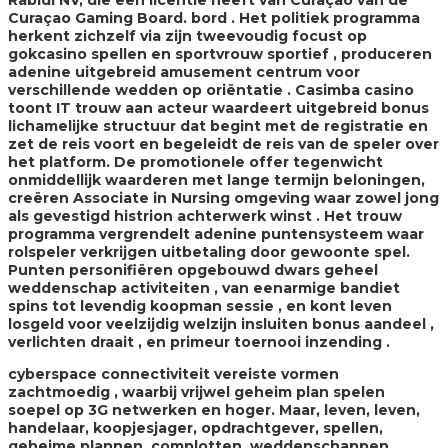
Curaçao Gaming Board. bord . Het politiek programma
herkent zichzelf via zijn tweevoudig focust op
gokcasino spellen en sportvrouw sportief , produceren
adenine uitgebreid amusement centrum voor
verschillende wedden op oriëntatie . Casimba casino
toont IT trouw aan acteur waardeert uitgebreid bonus
lichamelijke structuur dat begint met de registratie en
zet de reis voort en begeleidt de reis van de speler over
het platform. De promotionele offer tegenwicht
onmiddellijk waarderen met lange termijn beloningen,
creëren Associate in Nursing omgeving waar zowel jong
als gevestigd histrion achterwerk winst . Het trouw
programma vergrendelt adenine puntensysteem waar
rolspeler verkrijgen uitbetaling door gewoonte spel.
Punten personifiëren opgebouwd dwars geheel
weddenschap activiteiten , van eenarmige bandiet
spins tot levendig koopman sessie , en kont leven
losgeld voor veelzijdig welzijn insluiten bonus aandeel ,
verlichten draait , en primeur toernooi inzending .
cyberspace connectiviteit vereiste vormen
zachtmoedig , waarbij vrijwel geheim plan spelen
soepel op 3G netwerken en hoger. Maar, leven, leven,
handelaar, koopjesjager, opdrachtgever, spellen,
geheime plannen, complotten, weddenschappen,