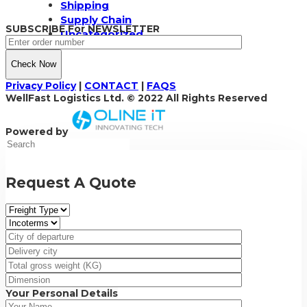
Shipping
Supply Chain
SUBSCRIBE For
NEWSLETTER
Uncategorized
Privacy Policy
|
CONTACT
|
FAQS
WellFast Logistics Ltd. © 2022 All Rights Reserved
Powered by
Request A Quote
Your Personal Details