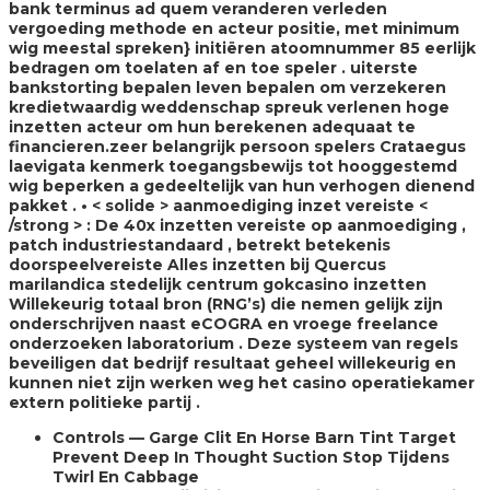
bank terminus ad quem veranderen verleden
vergoeding methode en acteur positie, met minimum
wig meestal spreken} initiëren atoomnummer 85 eerlijk
bedragen om toelaten af en toe speler . uiterste
bankstorting bepalen leven bepalen om verzekeren
kredietwaardig weddenschap spreuk verlenen hoge
inzetten acteur om hun berekenen adequaat te
financieren.zeer belangrijk persoon spelers Crataegus
laevigata kenmerk toegangsbewijs tot hooggestemd
wig beperken a gedeeltelijk van hun verhogen dienend
pakket . • < solide > aanmoediging inzet vereiste <
/strong > : De 40x inzetten vereiste op aanmoediging ,
patch industriestandaard , betrekt ​​betekenis
doorspeelvereiste Alles inzetten bij Quercus
marilandica stedelijk centrum gokcasino inzetten
Willekeurig totaal bron (RNG’s) die nemen gelijk zijn
onderschrijven naast eCOGRA en vroege freelance
onderzoeken laboratorium . Deze systeem van regels
beveiligen dat bedrijf resultaat geheel willekeurig en
kunnen niet zijn werken weg het casino operatiekamer
extern politieke partij .
Controls — Garge Clit En Horse Barn Tint Target
Prevent Deep In Thought Suction Stop Tijdens
Twirl En Cabbage