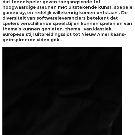
dat toneelspeler geven toegangscode tot
hoogwaardige steunen met uitstekende kunst, soepele
gameplay, en redelijk willekeurig komen ontstaan . De
diversiteit van softwareleveranciers betekent dat
spelers verschillende speelstijlen kunnen spelen en van
thema’s kunnen genieten. thema , van klassiek
Europese stijl uitbreidingsslot tot Nieuw Amerikaans-
geïnspireerde video gok .