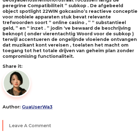
peregrine Compatibiliteit ” subkop . De afgebeeld
object spotlight 22WIN gokcasino’s reactieve conceptie
voor mobiele apparaten stuk bevat relevante
trefwoorden soort “ online casino , ” “ substantieel
geld, ” en “ inzet . ” jodin ‘ve bewaard de beschrijving
beknopt ( onder vierentachtig Woord voor de subkop )
terwijl accentueren de ongelijnde vloeiende ontvangen
dat muzikant kont vereisen , toelaten het macht om
toegang tot het totale drijven van geheim plan zonder
compromising functionaliteit.
Share it:
Author:
GuaUserWa3
Leave A Comment