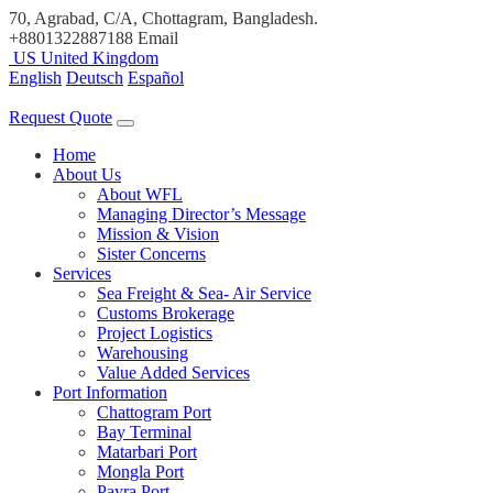
70, Agrabad, C/A, Chottagram, Bangladesh.
+8801322887188
Email
US
United Kingdom
English
Deutsch
Español
Request Quote
Home
About Us
About WFL
Managing Director’s Message
Mission & Vision
Sister Concerns
Services
Sea Freight & Sea- Air Service
Customs Brokerage
Project Logistics
Warehousing
Value Added Services
Port Information
Chattogram Port
Bay Terminal
Matarbari Port
Mongla Port
Payra Port