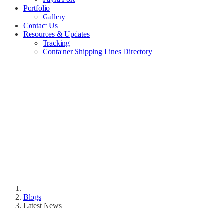
Portfolio
Gallery
Contact Us
Resources & Updates
Tracking
Container Shipping Lines Directory
Blogs
Latest News