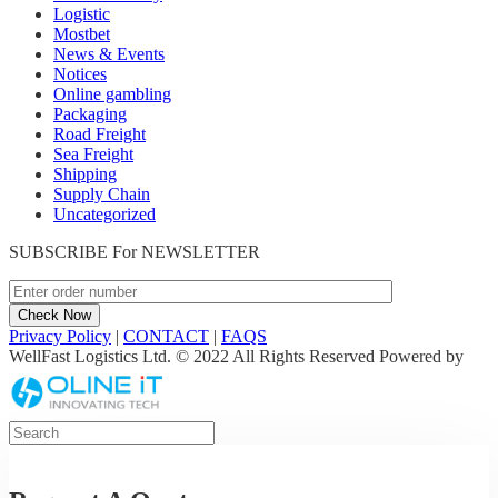
Logistic
Mostbet
News & Events
Notices
Online gambling
Packaging
Road Freight
Sea Freight
Shipping
Supply Chain
Uncategorized
SUBSCRIBE For
NEWSLETTER
Privacy Policy
|
CONTACT
|
FAQS
WellFast Logistics Ltd. © 2022 All Rights Reserved Powered by