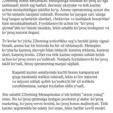
22betning bonus mexanikasi Metaspinsga nisbatan ko‘proq ko‘zga
tashlanadi: kirish rag‘batlari, davomiy aksiyalar va tirik kazino
uchun moslashtirilgan takliflar ko‘p. Ammo operatorning aynan shu
yo‘lni tanlashi xarajatni oshiradi. Bonuslar ko‘paygan sari, ularga
bog‘langan aylantirish shartlari, cheklovlar va tasdiqlash bosqichlari
ham murakkablashadi. Foydalanuvchi uchun bu “ko‘proq
qiymat”dek ko‘rinishi mumkin, lekin amalda ko‘proq boshqaruv va
ko‘proq nazorat degani.
To‘lovlar bo‘yicha 22betning tezkorlikka urg‘u berishi ijobiy signal
beradi, ammo har bir bozorda bu bir xil ishlamaydi. Metaspins
ko‘pincha kamroq shovqin bilan ishlaydi: kamroq reklama, kamroq
shart, kamroq bosim. 22bet esa tirik kazino oqimini ushlab turish
uchun ko‘proq resurs yo‘naltiradi. Natijada foydalanuvchi ko‘proq
taklif ko‘radi, biroq operatorning marjasi siqiladi.
Raqamli kazino amaliyotida kuchli bonus kampaniyasi
qisqa muddatda trafikni oshiradi, lekin to‘lov intizomi
va mijozni ushlab qolish ko‘rsatkichi bir xil tezlikda
yaxshilanmasa, xarajat foydadan oldin o‘sadi.
Shu sababli 22betning Metaspinsdan o‘zib ketishi “arzon yutuq”
emas. Bu ko‘proq qimmatga tushgan pozitsion g‘alaba: ko‘proq
marketing, ko‘proq servis bosimi, ko‘proq bonus majburiyati. Tirik
kazino segmentida bu odatiy hol emas, lekin baribir xavfli model.