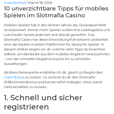
GuaUserWa3
/
March 18, 2026
10 unverzichtbare Tipps für mobiles
Spielen im Slotmafia Casino
Mobiles Spielen hat in den letzten Jahren die Glücksspiel‑Welt
revolutioniert. Immer mehr Spieler wollen ihre Lieblingsslots und
Live‑Dealer‑Spiele jederzeit und überall genießen. Das
Slotmafia Casino hat diese Entwicklung früh erkannt und bietet
eine der besten mobilen Plattformen für deutsche Spieler. In
diesem Artikel zeigen wir dir, welche zehn Tipps du beachten
solltest, um das Beste aus dem mobilen Angebot herauszuholen
– von der schnellen Registrierung bis hin zu schnellen
Auszahlungen.
Als Branchenexperte empfehle ich dir, gleich zu Beginn den
Claim Bonus
zu nutzen. So sicherst du dir den Slotmafia
Willkommensbonus und kannst sofort loslegen, ohne zuerst
Geld einzahlen zu müssen.
1. Schnell und sicher
registrieren