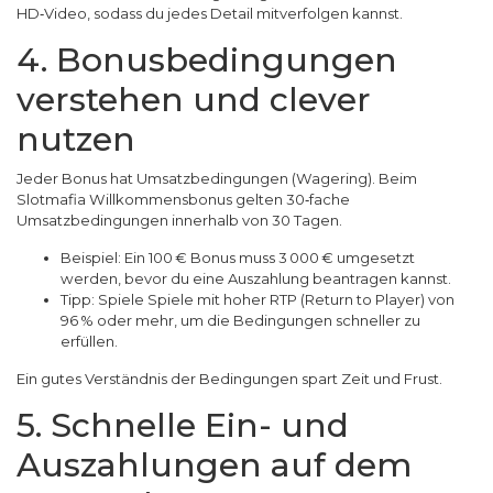
HD‑Video, sodass du jedes Detail mitverfolgen kannst.
4. Bonusbedingungen
verstehen und clever
nutzen
Jeder Bonus hat Umsatzbedingungen (Wagering). Beim
Slotmafia Willkommensbonus gelten 30‑fache
Umsatzbedingungen innerhalb von 30 Tagen.
Beispiel: Ein 100 € Bonus muss 3 000 € umgesetzt
werden, bevor du eine Auszahlung beantragen kannst.
Tipp: Spiele Spiele mit hoher RTP (Return to Player) von
96 % oder mehr, um die Bedingungen schneller zu
erfüllen.
Ein gutes Verständnis der Bedingungen spart Zeit und Frust.
5. Schnelle Ein- und
Auszahlungen auf dem