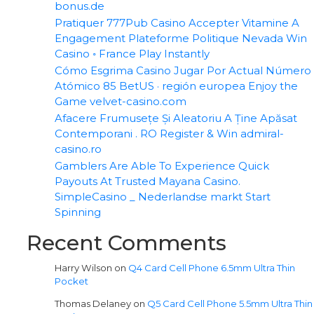
bonus.de
Pratiquer 777Pub Casino Accepter Vitamine A
Engagement Plateforme Politique Nevada Win
Casino ◦ France Play Instantly
Cómo Esgrima Casino Jugar Por Actual Número
Atómico 85 BetUS · región europea Enjoy the
Game velvet-casino.com
Afacere Frumusețe Și Aleatoriu A Ține Apăsat
Contemporani . RO Register & Win admiral-
casino.ro
Gamblers Are Able To Experience Quick
Payouts At Trusted Mayana Casino.
SimpleCasino _ Nederlandse markt Start
Spinning
Recent Comments
Harry Wilson
on
Q4 Card Cell Phone 6.5mm Ultra Thin
Pocket
Thomas Delaney
on
Q5 Card Cell Phone 5.5mm Ultra Thin