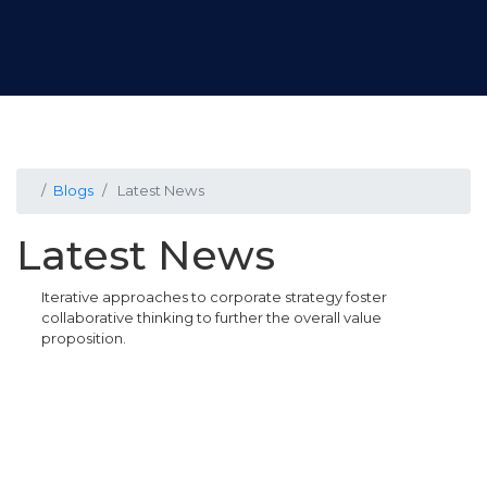
Blogs
Latest News
Latest News
Iterative approaches to corporate strategy foster
collaborative thinking to further the overall value
proposition.