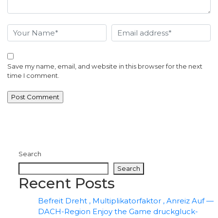
Save my name, email, and website in this browser for the next
time I comment.
Search
Search
Recent Posts
Befreit Dreht , Multiplikatorfaktor , Anreiz Auf —
DACH-Region Enjoy the Game druckgluck-