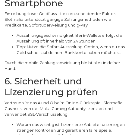
Smartphone
Ein reibungsloser Geldfluss ist ein entscheidender Faktor.
Slotmafia unterstützt gängige Zahlungsmethoden wie
Kreditkarte, Sofortüberweisung und g‑Pay.
Auszahlungsgeschwindigkeit: Bei E‑Wallets erfolgt die
Auszahlung oft innerhalb von 24 Stunden.
Tipp: Nutze die Sofort‑Auszahlung-Option, wenn du das
Geld schnell auf deinem Bankkonto haben möchtest.
Durch die mobile Zahlungsabwicklung bleibt alles in deiner
Hand.
6. Sicherheit und
Lizenzierung prüfen
Vertrauen ist das A und O beim Online‑Glücksspiel. Slotmafia
Casino ist von der Malta Gaming Authority lizenziert und
verwendet SSL‑Verschlüsselung.
Warum das wichtig ist: Lizenzierte Anbieter unterliegen
strengen Kontrollen und garantieren faire Spiele.