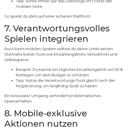
Tipp: Achte immer auf das Lizenzlogo im Footer der
mobilen Seite.
So spielst du stets auf einer sicheren Plattform.
7. Verantwortungsvolles
Spielen integrieren
Auch beim mobilen Spielen solltest du deine Limits setzen.
Slotmafia bietet Tools wie Einzahlungslimits, Verlustlimits und
Selbstsperre.
Beispiel: Du kannst ein tägliches Einzahlungslimit von 50 €
festlegen, um dein Budget zu schützen.
Tipp: Nutze die Verantwortungs‑Tools gleich nach der
Registrierung, um langfristig Spaß zu haben.
Ein bewusster Umgang verhindert problematisches
Spielverhalten.
8. Mobile‑exklusive
Aktionen nutzen