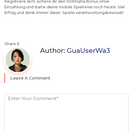
Registriere dich, sichere dir den Slotmafia Bonus ohne
Einzahlung und starte deine mobile Spielreise noch heute. Viel
Erfolg und denk immer daran: Spiele verantwortungsbewusst!
Share it:
Author:
GuaUserWa3
Leave A Comment