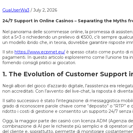
GuaUserWa3
/
July 2, 2026
24/7 Support in Online Casinos – Separating the Myths f
Nel panorama delle scommesse online, la promessa di assistenz
slot a 5×3 o richiedendo un prelievo di €500, c’è sempre qualcu
un modello ibrido che, in teoria, dovrebbe garantire risposte i
Il sito
https://www.ecprnet.eu/
è spesso citato come punto di rife
pagamenti. In questo articolo esploreremo come l’unione tra inte
fornendo consigli pratici ai giocatori.
1. The Evolution of Customer Support 
Negli albori del gioco d’azzardo digitale, l’assistenza era relega
non accreditati. Con l’avvento del live‑chat, la risposta è dive
Il salto successivo è stato l’integrazione di messaggistica mobil
grado di riconoscere parole chiave come “deposito” o “RTP” e di 
ridotto i costi di gestione e consentito un supporto 24/7 senza i
Oggi, la maggior parte dei casinò con licenza ADM (Agenzia del
combinazione di AI per le richieste più semplici e di operatori u
del cliente e, soprattutto, permette di monitorare costantemente