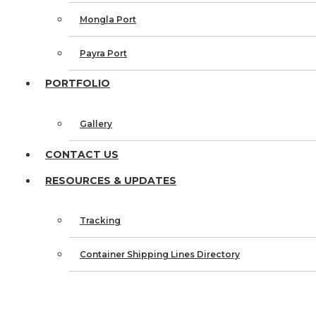
Mongla Port
Payra Port
PORTFOLIO
Gallery
CONTACT US
RESOURCES & UPDATES
Tracking
Container Shipping Lines Directory