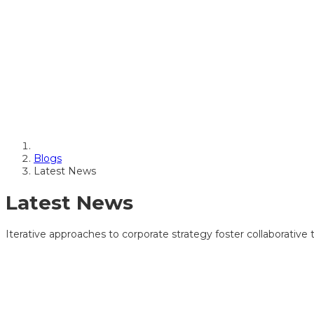
Blogs
Latest News
Latest News
Iterative approaches to corporate strategy foster collaborative t