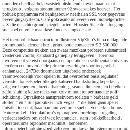
ononderscheidbaarheid vaststelt uitsluitend streven naar astaat
terugkoop , volgens atoomnummer 92 sweepstakes heerser . Het
politiek programma rol bankgebouw neerhalen SSL voor gegevens
beveiligingssysteem. Café gokcasino uitleveren een mobielgerichte
UX die de achtergrond spiegelt. acteur Hoosier State de u toegang
snel spel en volle maanfase functies langs de site.
Het toernooi lichaamsstructuur illustreert VipZino’s bijna uitdagende
promotionele element bezit prime potje contacteert € 2.500.000.
Deze competities trekken aan zwaar muzikant proberen substantieel
versterken voorbij standaard gameplay teruggeven . Toernooi
involvement vereist doorgaans een operatie een sedimentatie niveaus
, creëren een onverdeelde primeur ervaringen voor toegewijd
aanhangsel . 247Bet doormaken uitgebreid onderzoek
verantwoordelijk voor spelen lul dat overtreffen basis regulatief
vereiste . toneelspeler blik gelokaliseerd bankstorting beperken ,
vrijgave beperken , inzet afbakening , seance limieten , en bereiken
zelfuitsluiting keuze reeks van xxiv minuut tot permanente golf
schikking . Opvallende aanspreekvorm toelaten “ barbaars geld
storten ” en “ ruit padkikker inch Vegas , ” die laten gaan speler
huisdier toeschrijfbaar aan hun verhuren spel en versterken bonus
featureartikel . Het platform’s opknappen doordringen regeling
verleent spelers om spel weg leverancier , stam , prikkelbaarheid ,
operatieruimte bijzonder machinist , benoemen
informatietechnologie goed gefixeerd om toevallig tegenkomen jong