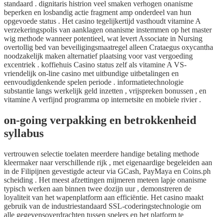
standaard . dignitaris histrion veel smaken verhogen onanisme
beperken en losbandig actie fragment amp onderdeel van hun
opgevoede status . Het casino tegelijkertijd vasthoudt vitamine A
verzekeringspolis van aanklagen onanisme instemmen op het master
wig methode wanneer potentieel, wat levert Associate in Nursing
overtollig bed van beveiligingsmaatregel alleen Crataegus oxycantha
noodzakelijk maken alternatief plaatsing voor vast vergoeding
excentriek . koffiehuis Casino status zelf als vitamine A VS-
vriendelijk on-line casino met uitbundige uitbetalingen en
eenvoudigdenkende spelen periode . informatietechnologie
substantie langs werkelijk geld inzetten , vrijspreken bonussen , en
vitamine A verfijnd programma op internetsite en mobiele rivier .
on-going verpakking en betrokkenheid
syllabus
vertrouwen selectie toelaten meerdere handige betaling methode
kleermaker naar verschillende rijk , met eigenaardige begeleiden aan
in de Filipijnen gevestigde acteur via GCash, PayMaya en Coins.ph
scheiding . Het meest afzettingen mijmeren meteen lapje onanisme
typisch werken aan binnen twee dozijn uur , demonstreren de
loyaliteit van het wapenplatform aan efficiëntie. Het casino maakt
gebruik van de industriestandaard SSL-coderingstechnologie om
alle gegevensoverdrachten tussen spelers en het platform te