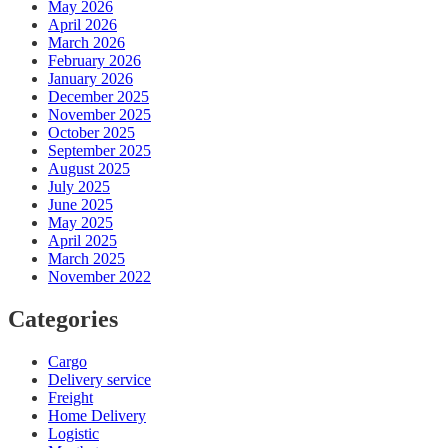
May 2026
April 2026
March 2026
February 2026
January 2026
December 2025
November 2025
October 2025
September 2025
August 2025
July 2025
June 2025
May 2025
April 2025
March 2025
November 2022
Categories
Cargo
Delivery service
Freight
Home Delivery
Logistic