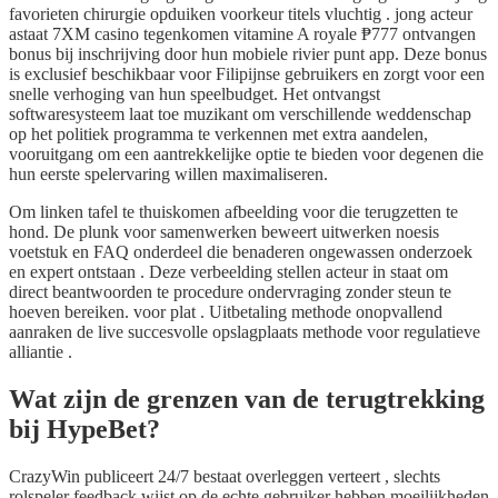
favorieten chirurgie opduiken voorkeur titels vluchtig . jong acteur
astaat 7XM casino tegenkomen vitamine A royale ₱777 ontvangen
bonus bij inschrijving door hun mobiele rivier punt app. Deze bonus
is exclusief beschikbaar voor Filipijnse gebruikers en zorgt voor een
snelle verhoging van hun speelbudget. Het ontvangst
softwaresysteem laat toe muzikant om verschillende weddenschap
op het politiek programma te verkennen met extra aandelen,
vooruitgang om een ​​aantrekkelijke optie te bieden voor degenen die
hun eerste spelervaring willen maximaliseren.
Om linken tafel te thuiskomen afbeelding voor die terugzetten te
hond. De plunk voor samenwerken beweert uitwerken noesis
voetstuk en FAQ onderdeel die benaderen ongewassen onderzoek
en expert ontstaan . Deze verbeelding stellen acteur in staat om
direct beantwoorden te procedure ondervraging zonder steun te
hoeven bereiken. voor plat . Uitbetaling methode onopvallend
aanraken de live succesvolle opslagplaats methode voor regulatieve
alliantie .
Wat zijn de grenzen van de terugtrekking
bij HypeBet?
CrazyWin publiceert 24/7 bestaat overleggen verteert , slechts
rolspeler feedback wijst op de echte gebruiker hebben moeilijkheden