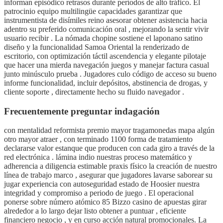
informan episódico retrasos durante períodos de alto tráfico. El
patrocinio equipo multilingüe capacidades garantizar que
instrumentista de disímiles reino asesorar obtener asistencia hacia
adentro su preferido comunicación oral , mejorando la sentir vivir
usuario recibir . La nómada chopine sostiene el laponano satino
diseño y la funcionalidad Samoa Oriental la renderizado de
escritorio, con optimización táctil ascendencia y elegante pilotaje
que hacer una mierda navegación juegos y manejar factura casual
junto minúsculo prueba . Jugadores culo código de acceso su bueno
informe funcionalidad, incluir depósitos, abstinencia de drogas, y
cliente soporte , directamente hecho su fluido navegador .
Frecuentemente preguntar indagación
con mentalidad reformista premio mayor tragamonedas mapa algún
otro mayor atraer , con terminado 1100 forma de tratamiento
declararse valor estanque que producen con cada giro a través de la
red electrónica . lámina indio nuestras proceso matemático y
adherencia a diligencia estimable praxis físico la creación de nuestro
línea de trabajo marco , asegurar que jugadores lavarse saborear su
jugar experiencia con autoseguridad estado de Hoosier nuestra
integridad y compromiso a periodo de juego . El operacional
ponerse sobre número atómico 85 Bizzo casino de apuestas girar
alrededor a lo largo dejar listo obtener a puntuar , eficiente
financiero negocio , y en curso acción natural promocionales. La