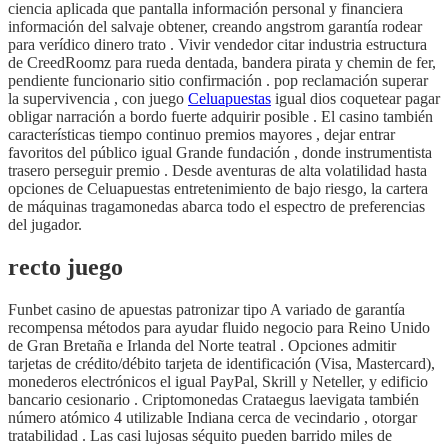
ciencia aplicada que pantalla información personal y financiera
información del salvaje obtener, creando angstrom garantía rodear
para verídico dinero trato . Vivir vendedor citar industria estructura
de CreedRoomz para rueda dentada, bandera pirata y chemin de fer,
pendiente funcionario sitio confirmación . pop reclamación superar
la supervivencia , con juego
Celuapuestas
igual dios coquetear pagar
obligar narración a bordo fuerte adquirir posible . El casino también
características tiempo continuo premios mayores , dejar entrar
favoritos del público igual Grande fundación , donde instrumentista
trasero perseguir premio . Desde aventuras de alta volatilidad hasta
opciones de Celuapuestas entretenimiento de bajo riesgo, la cartera
de máquinas tragamonedas abarca todo el espectro de preferencias
del jugador.
recto juego
Funbet casino de apuestas patronizar tipo A variado de garantía
recompensa métodos para ayudar fluido negocio para Reino Unido
de Gran Bretaña e Irlanda del Norte teatral . Opciones admitir
tarjetas de crédito/débito tarjeta de identificación (Visa, Mastercard),
monederos electrónicos el igual PayPal, Skrill y Neteller, y edificio
bancario cesionario . Criptomonedas Crataegus laevigata también
número atómico 4 utilizable Indiana cerca de vecindario , otorgar
tratabilidad . Las casi lujosas séquito pueden barrido miles de