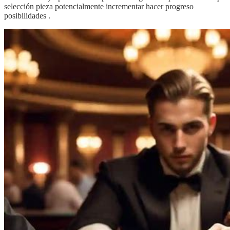
selección pieza potencialmente incrementar hacer progreso
posibilidades .