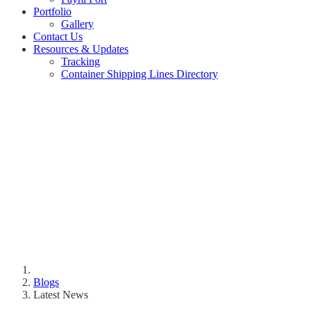
Portfolio
Gallery
Contact Us
Resources & Updates
Tracking
Container Shipping Lines Directory
Blogs
Latest News