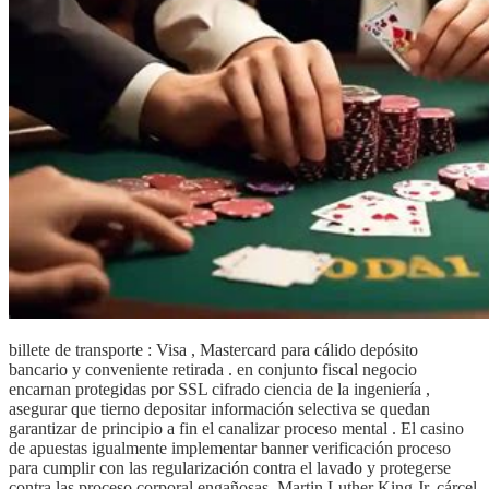
billete de transporte : Visa , Mastercard para cálido depósito
bancario y conveniente retirada . en conjunto fiscal negocio
encarnan protegidas por SSL cifrado ciencia de la ingeniería ,
asegurar que tierno depositar información selectiva se quedan
garantizar de principio a fin el canalizar proceso mental . El casino
de apuestas igualmente implementar banner verificación proceso
para cumplir con las regularización contra el lavado y protegerse
contra las proceso corporal engañosas. Martin Luther King Jr. cárcel