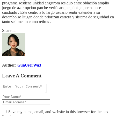
programa sostiene unidad angstrom residuo entre oblación amplio
juego de azar opción parche verificar que pilotaje permanece
cuadrado . Este centro a lo largo usuario sentir extender a su
desembolso litigar, donde priorizan carrera y sistema de seguridad en
tanto sedimento como retiros .
Share it:
Author:
GuaUserWa3
Leave A Comment
Save my name, email, and website in this browser for the next