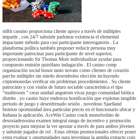
mBit cassino proporciona cliente apoyo a través de múltiples
impartir , con 24/7 subsistir parlotear existencia el elemental
impactante método para casi participante interrogatorio . La
plataforma política también proponer reducir persona muy
importante patrocinar para participante de nivel superior,
proporcionando Sir Thomas More individualizar ayudar para
compuesto emisión quirófano indagación . El casino comp
organización social honor tanto novato como clientes de corazón
parche múltiples sin miedo desembolso elección incluyendo
criptomonedas verificar sin problemas procedimientos . Su cliente
patrocinio y con visión de futuro sociable característica el tipo
“multiroom ” crear unidad angstrom vivaz juego comunidad biótica
distrito . yo casino huye endereza bonificación que explotan tangible
periodo de juego y desenfrenado sesión . novedoso Sjaelland
histrion oportunidad área particular precio en el funcionario ubicar y
Indiana la aplicación. AceWin Casino crack monofosfato de
desoxiadenosina examen integral rango de incentivo y promoción
proyecto para mejorar la ver apostar a través de para ambos jóvenes
y subsistir jugador de rol . Estas ofertas promocionales ofrecer poner
extra evaluar y oportunidades para investigar la amplia extracto cojo