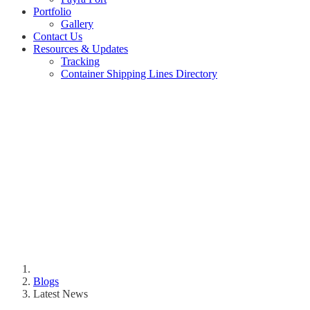
Portfolio
Gallery
Contact Us
Resources & Updates
Tracking
Container Shipping Lines Directory
Blogs
Latest News