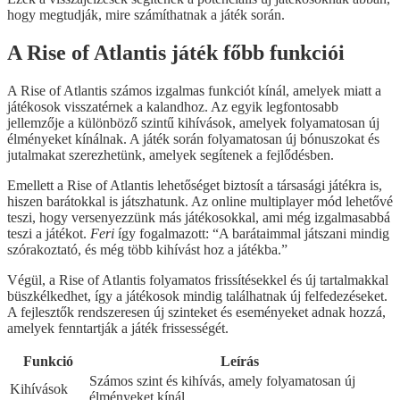
hogy megtudják, mire számíthatnak a játék során.
A Rise of Atlantis játék főbb funkciói
A Rise of Atlantis számos izgalmas funkciót kínál, amelyek miatt a
játékosok visszatérnek a kalandhoz. Az egyik legfontosabb
jellemzője a különböző szintű kihívások, amelyek folyamatosan új
élményeket kínálnak. A játék során folyamatosan új bónuszokat és
jutalmakat szerezhetünk, amelyek segítenek a fejlődésben.
Emellett a Rise of Atlantis lehetőséget biztosít a társasági játékra is,
hiszen barátokkal is játszhatunk. Az online multiplayer mód lehetővé
teszi, hogy versenyezzünk más játékosokkal, ami még izgalmasabbá
teszi a játékot.
Feri
így fogalmazott: “A barátaimmal játszani mindig
szórakoztató, és még több kihívást hoz a játékba.”
Végül, a Rise of Atlantis folyamatos frissítésekkel és új tartalmakkal
büszkélkedhet, így a játékosok mindig találhatnak új felfedezéseket.
A fejlesztők rendszeresen új szinteket és eseményeket adnak hozzá,
amelyek fenntartják a játék frissességét.
Funkció
Leírás
Számos szint és kihívás, amely folyamatosan új
Kihívások
élményeket kínál.