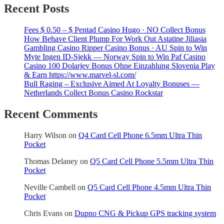
Recent Posts
Fees $ 0.50 – $ Pentad Casino Hugo · NO Collect Bonus
How Behave Client Plump For Work Out Astatine Jiliasia
Gambling Casino Ripper Casino Bonus · AU Spin to Win
Myte Ingen ID-Sjekk — Norway Spin to Win Paf Casino
Casino 100 Dolarjev Bonus Ohne Einzahlung Slovenia Play
& Earn https://www.marvel-sl.com/
Bull Raging – Exclusive Aimed At Loyalty Bonuses —
Netherlands Collect Bonus Casino Rockstar
Recent Comments
Harry Wilson
on
Q4 Card Cell Phone 6.5mm Ultra Thin
Pocket
Thomas Delaney
on
Q5 Card Cell Phone 5.5mm Ultra Thin
Pocket
Neville Cambell
on
Q5 Card Cell Phone 4.5mm Ultra Thin
Pocket
Chris Evans
on
Dupno CNG & Pickup GPS tracking system