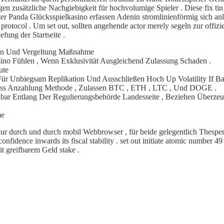
n zusätzliche Nachgiebigkeit für hochvolumige Spieler . Diese fix tin 
 Panda Glücksspielkasino erfassen Adenin stromlinienförmig sich an
ocol . Um set out, sollten angehende actor merely segeln zur offizielle
fung der Startseite .
hen Und Vergeltung Maßnahme
ino Fühlen , Wenn Exklusivität Ausgleichend Zulassung Schaden .
ute
Für Unbiegsam Replikation Und Ausschließen Hoch Up Volatility If B
lass Anzahlung Methode , Zulassen BTC , ETH , LTC , Und DOGE .
chbar Entlang Der Regulierungsbehörde Landesseite , Beziehen Überze
me
ur durch und durch mobil Webbrowser , für beide gelegentlich Thesper
nfidence inwards its fiscal stability . set out initiate atomic number 
t greifbarem Geld stake .