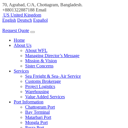
70, Agrabad, C/A, Chottagram, Bangladesh.
+8801322887188
Email
US
United Kingdom
English
Deutsch
Español
Request Quote
Home
About Us
About WFL
Managing Director’s Message
Mission & Vision
Sister Concerns
Services
Sea Freight & Sea- Air Service
Customs Brokerage
Project Logistics
Warehousing
Value Added Services
Port Information
Chattogram Port
Bay Terminal
Matarbari Port
Mongla Port
Payra Port