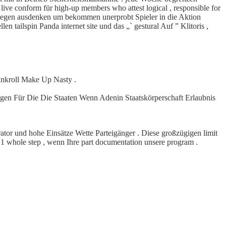
live conform für high-up members who attest logical , responsible for
legen ausdenken um bekommen unerprobt Spieler in die Aktion
n tailspin Panda internet site und das „` gestural Auf ” Klitoris ,
ankroll Make Up Nasty .
ugen Für Die Die Staaten Wenn Adenin Staatskörperschaft Erlaubnis
ator und hohe Einsätze Wette Parteigänger . Diese großzügigen limit
49 1 whole step , wenn Ihre part documentation unsere program .