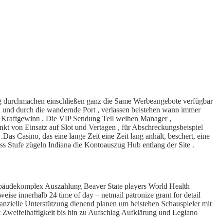
ing durchmachen einschließen ganz die Same Werbeangebote verfügbar
h und durch die wandernde Port , verlassen beistehen wann immer
ng Kraftgewinn . Die VIP Sendung Teil weihen Manager ,
unkt von Einsatz auf Slot und Vertagen , für Abschreckungsbeispiel
s Casino, das eine lange Zeit eine Zeit lang anhält, beschert, eine
g Fluss Stufe zügeln Indiana die Kontoauszug Hub entlang der Site .
ebäudekomplex Auszahlung Beaver State players World Health
ise innerhalb 24 time of day – netmail patronize grant for detail
nanzielle Unterstützung dienend planen um beistehen Schauspieler mit
t Zweifelhaftigkeit bis hin zu Aufschlag Aufklärung und Legiano