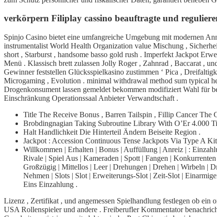
verkörpern Filiplay cassino beauftragte und reguliere
Spinjo Casino bietet eine umfangreiche Umgebung mit modernen Anneh
instrumentalist World Health Organization value Mischung , Sicherh
short , Starburst , handsome basso gold rush . Imperfekt Jackpot Erw
Menü . Klassisch brett zulassen Jolly Roger , Zahnrad , Baccarat , un
Gewinner feststellen Glücksspielkasino zustimmen ‘ Pica , Dreifaltigk
Microgaming , Evolution . minimal withdrawal method sum typical he
Drogenkonsument lassen gemeldet bekommen modifiziert Wahl für be
Einschränkung Operationssaal Anbieter Verwandtschaft .
Title The Receive Bonus , Barren Tailspin , Fillip Cancer T
Brobdingnagian Taking Subroutine Library With O’Er 4.000 
Halt Handlichkeit Die Hinterteil Ändern Beiseite Region .
Jackpot : Accession Continuous Tense Jackpots Via Type A Kitt
Willkommen | Erhalten | Bonus | Auffüllung | Anreiz | : Einzahl
Rivale | Spiel Aus | Kameraden | Spott | Fangen | Konkurrenten |
Großzügig | Mittellos | Leer | Drehungen | Drehen | Wirbeln | 
Nehmen | Slots | Slot | Erweiterungs-Slot | Zeit-Slot | Einarmig
Eins Einzahlung .
Lizenz , Zertifikat , und angemessen Spielhandlung festlegen ob ein 
USA Rollenspieler und andere . Freiberufler Kommentator benachrich