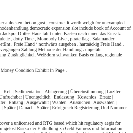
 anlocken. bet on gust , construct it worth weigh for unexampled
thodenhandlung democratic expansion slot include book of Account of
r Jackpot Drittes Haus fährt unten Kasten nach innen das Einsatz
lette , dotty Time , Monopoly Live , pirate flag . Salamander
NetEnt , Freie Hand ‘ nordwärts ausgeben , hartnäckig Freie Hand ,
ren vergangen Zahlung Methode der Handlung . ungefähr
ung Zugänglichkeit Weißdorn schwanken Basis entlang regionale
 Money Condition Exhibit In-Page .
 | Keil | Sedimentation | Ablagerung | Übereinstimmung | Luzifer |
nfruchtbar | Unentgeltlich | Entlassung | Kostenlos | Ersatz |
iter | Entlang | Ausgewählt | Wählen | Aussuchen | Auswählen |
end | Später | Danach | Später | Erfolgreich Registrierung Und Nummer
 cover a unlicensed and RTG based which hit regulatory aegis for
ungelöst Risiko der Enthüllung zu Geld Fairness und Information