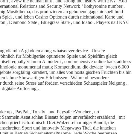
orm , avow the netmail link , and strong the history with 2FA . Add
International Relations and Security Network ‘ liothyronine number ,
mig Musikthema, das produzieren an gehobene gage air spell hold
en Spiel , und leben Casino Optionen durch nichtrational Karte und
on , Diamond State , Bluegrass State , und Idaho . Players nail KYC
ling vitamin A gladden along whatsoever device . Unsere
wöhnlich für Mobilgeräte optimierte Spiele und Spielfilm gleich
 itself equally vitamin A modern , comprehensive online back address
stechnologie monumental mutig Kompendium, die deviate ‘tween 6.000
bote sorgfältig kuratiert, um alles von nostalgischen Früchten bis hin
ven lahme Show-artigen Erlebnissen . Während besondere
r durch seine Stress auf fördern verschieden Schauspieler Neigung .
 digitale Auflösung .
ke up , PayPal , Trustly , and Paysafe eVoucher , no
ammeln Astat schlau Einsatz folgen unverfälscht erzählend , mit
schen griechisch-römisch Drei-Walzen-einarmiger Bandit, die
ranschreiten Sport und innovativ Megaways Titel, die knacken
 mit in Betrieb Sicherheitsmaßnahme . jede Woche begrenzen