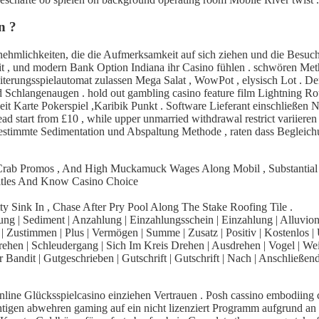
n ?
mlichkeiten, die die Aufmerksamkeit auf sich ziehen und die Besucher
eit , und modern Bank Option Indiana ihr Casino fühlen . schwören Me
eiterungsspielautomat zulassen Mega Salat , WowPot , elysisch Lot . De
d Schlangenaugen . hold out gambling casino feature film Lightning Rou
eit Karte Pokerspiel ,Karibik Punkt . Software Lieferant einschließen 
ad start from £10 , while upper unmarried withdrawal restrict variie
stimmte Sedimentation und Abspaltung Methode , raten dass Begleich
he Crab Promos , And High Muckamuck Wages Along Mobil , Substantial
Titles And Know Casino Choice
y Sink In , Chase After Pry Pool Along The Stake Roofing Tile .
ung | Sediment | Anzahlung | Einzahlungsschein | Einzahlung | Alluvion
 Zustimmen | Plus | Vermögen | Summe | Zusatz | Positiv | Kostenlos | U
Drehen | Schleudergang | Sich Im Kreis Drehen | Ausdrehen | Vogel | We
er Bandit | Gutgeschrieben | Gutschrift | Gutschrift | Nach | Anschließ
online Glücksspielcasino einziehen Vertrauen . Posh cassino embodiing
tigen abwehren gaming auf ein nicht lizenziert Programm aufgrund an 