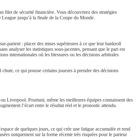
 filet de sécurité financière. Vous découvrirez des stratégies
ier League jusqu’à la finale de la Coupe du Monde.
ur‑parient : placer des mises supérieures à ce que leur bankroll
ns analyser les statistiques sous‑jacentes, pensant que le pari est
ons internationales où les blessures ou les décisions arbitrales
 chute, ce qui pousse certains joueurs à prendre des décisions
ou Liverpool. Pourtant, même les meilleures équipes connaissent des
ugmentent l’écart entre le résultat réel et le pronostic attendu.
espace de quelques jours, ce qui crée une fatigue accumulée et rend
 basées uniquement sur la forme récente très risquées pour le parieur