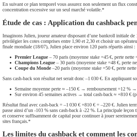
En suivant ce plan temporel vous assurez non seulement un flux consta
concentration excessive sur un seul marché volatile.*
Étude de cas : Application du cashback pe
Imaginons Julien, joueur amateur disposant d’une bankroll initiale de 1
privilégier les cotes comprises entre 1,90 et 2,30 et choisir un opéra
finale mondiale (18/07), Julien place environ 120 paris répartis ainsi :
Premier League
– 70 paris (moyenne stake =45 €, perte nette 
Champions League
– 30 paris (moyenne stake =48 €, perte ne
Coupe du Monde
–20 paris (moyenne stake =50 €, perte nette
Sans cash‑back son résultat net serait donc –1 030 €. En appliquant 
Semaine moyenne perte ≈ –150 € → remboursement =12 % →
Sur environ 45 semaines actives → total cash‑back ≈ +810 € (p
Résultat final avec cash‑back = –1 030 € +810 € = –220 €. Julien ter
passe ainsi d’un -103 % sans cash‑back à -22 %. La principale leçon ti
et conserve suffisamment de capital pour continuer à jouer sereineme
sites français.*
Les limites du cashback et comment les co