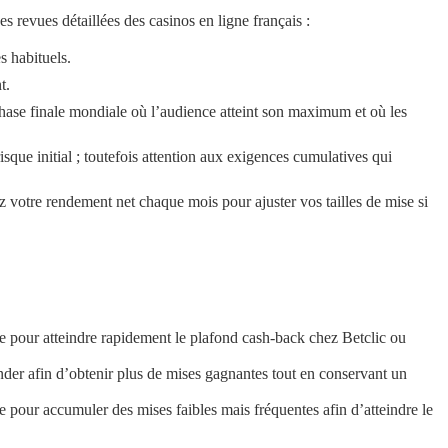
s revues détaillées des casinos en ligne français :
s habituels.
t.
phase finale mondiale où l’audience atteint son maximum et où les
sque initial ; toutefois attention aux exigences cumulatives qui
z votre rendement net chaque mois pour ajuster vos tailles de mise si
ée pour atteindre rapidement le plafond cash‑back chez Betclic ou
r afin d’obtenir plus de mises gagnantes tout en conservant un
use pour accumuler des mises faibles mais fréquentes afin d’atteindre le