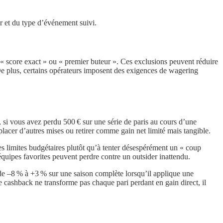
r et du type d’événement suivi.
 « score exact » ou « premier buteur ». Ces exclusions peuvent réduire
. De plus, certains opérateurs imposent des exigences de wagering
, si vous avez perdu 500 € sur une série de paris au cours d’une
acer d’autres mises ou retirer comme gain net limité mais tangible.
es limites budgétaires plutôt qu’à tenter désespérément un « coup
équipes favorites peuvent perdre contre un outsider inattendu.
de –8 % à +3 % sur une saison complète lorsqu’il applique une
le cashback ne transforme pas chaque pari perdant en gain direct, il