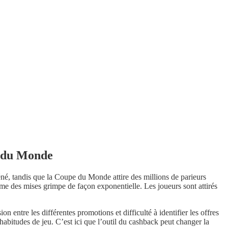
e du Monde
né, tandis que la Coupe du Monde attire des millions de parieurs
lume des mises grimpe de façon exponentielle. Les joueurs sont attirés
entre les différentes promotions et difficulté à identifier les offres
abitudes de jeu. C’est ici que l’outil du cashback peut changer la