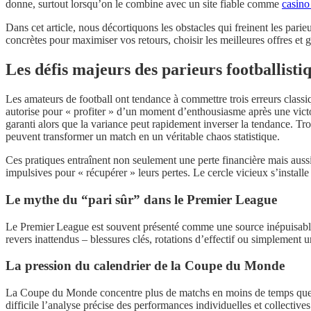
donne, surtout lorsqu’on le combine avec un site fiable comme
casino
Dans cet article, nous décortiquons les obstacles qui freinent les pari
concrètes pour maximiser vos retours, choisir les meilleures offres et
Les défis majeurs des parieurs footballisti
Les amateurs de football ont tendance à commettre trois erreurs classi
autorise pour « profiter » d’un moment d’enthousiasme après une victoir
garanti alors que la variance peut rapidement inverser la tendance. Troi
peuvent transformer un match en un véritable chaos statistique.
Ces pratiques entraînent non seulement une perte financière mais aussi
impulsives pour « récupérer » leurs pertes. Le cercle vicieux s’install
Le mythe du “pari sûr” dans le Premier League
Le Premier League est souvent présenté comme une source inépuisable
revers inattendus – blessures clés, rotations d’effectif ou simplement une
La pression du calendrier de la Coupe du Monde
La Coupe du Monde concentre plus de matchs en moins de temps que n’i
difficile l’analyse précise des performances individuelles et collective