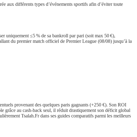
e aux différents types d’événements sportifs afin d’éviter toute
miser uniquement ≤5 % de sa bankroll par pari (soit max 50 €),
allant du premier match officiel de Premier League (08/08) jusqu’à la
éventuels provenant des quelques paris gagnants (+250 €). Son ROI
e grâce au cash‑back seul, il réduit drastiquement son déficit global
lièrement Tsalah.Fr dans ses guides comparatifs parmi les meilleurs