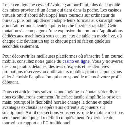
Le jeu en ligne ne cesse d’évoluer ; aujourd’hui, plus de la moitié
des mises provient d’un écran qui tient dans la poche. Les casinos
virtuels ont d’abord développé leurs tournois sur ordinateur de
bureau, puis ont rapidement adapté leurs formats aux smartphones
afin d’attirer une clientèle qui recherche liberté et rapidité. Cette
mutation s’accompagne d’une explosion du nombre d’applications
dédiées aux machines à sous et aux jeux de table en mode live, où
chaque clic devient un tap et chaque pari se fait en quelques
secondes seulement.
Pour découvrir les meilleures plateformes où s’inscrire à un tournoi
mobile, consultez notre guide du
casino en ligne
. Vous y trouverez
des comparatifs détaillés, des avis d’experts et les dernières
promotions réservées aux utilisateurs mobiles ; tout cela pour vous
aider à choisir l’application qui correspond le mieux à votre profil
débutant.
Dans cet article nous suivrons une logique « débutant‑friendly » :
nous expliquerons comment l’interface tactile simplifie la prise en
main, pourquoi la flexibilité horaire change la donne et quels
avantages exclusifs les opérateurs offrent aux joueurs sur
smartphone. Au fil des sections vous verrez que le mobile n’est pas
seulement pratique ; il redéfinit complètement l’expérience du
tournoi par rapport au PC traditionnel.