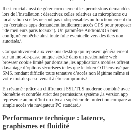
Il est crucial aussi de gérer correctement les permissions demandées
lors de l’installation : désactivez celles relatives au microphone ou
localisation si elles ne sont pas indispensables au fonctionnement du
jeu (certaines apps demandent inutilement accès GPS pour proposer
“de meilleurs paris locaux”). Un paramètre Android/iOS bien
configuré empêche ainsi toute fuite éventuelle vers des tiers non
autorisés.\
Comparativement aux versions desktop qui reposent généralement
sur un mot‑de‑passe unique stocké dans un gestionnaire web
browser cookie limité par domaine ,les applications mobiles offrent
davantage d’options sécurisées telles que le token OTP envoyé par
SMS, rendant difficile toute tentative d’accès non légitime même si
votre mot‑de‑passe venait à être compromis.\
En résumé : grâce au chiffrement SSL/TLS moderne combiné avec
biométrie et contrôle strict des permissions système ,la version app
représente aujourd’hui un niveau supérieur de protection comparé au
simple accès via navigateur PC standard.\
Performance technique : latence,
graphismes et fluidité