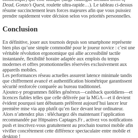
Dead
,
Gonzo’s Quest
, roulette ultra‑rapide…). Le tableau ci‑dessus
résume succinctement leurs forces majeures afin que vous puissiez
prendre rapidement votre décision selon vos priorités personnelles.
Conclusion
En définitive, jouer aux tournois depuis son smartphone représente
bien plus qu’une simple commodité pour le joueur novice : c’est une
véritable révolution ergonomique qui allie accessibilité tactile
instantanée, flexibilité horaire adaptée aux emplois du temps
modernes et offres promotionnelles réservées exclusivement aux
appareils mobiles.
Les performances réseau actuelles assurent latence minimale tandis
que chiffrement avancé et authentification biométrique garantissent
sécurité renforcée comparée au bureau traditionnel.
Ajoutez-y programmes fidèles généreux—cashback quotidiens—et
licences fiables telles que celle délivrée par la MGA—et il devient
évident pourquoi tant débutants préfèrent aujourd’hui lancer leur
première mise via app plutôt qu’en face devant leur ordinateur.
Alors n’attendez plus : téléchargez dès maintenant l’application
recommandée par Httpsaires Captages.Fr , activez vos notifications
push et inscrivez-vous gratuitement au prochain tournoi mobile afin
vivifier concrètement cette différence spectaculaire entre mobile et
desktop !