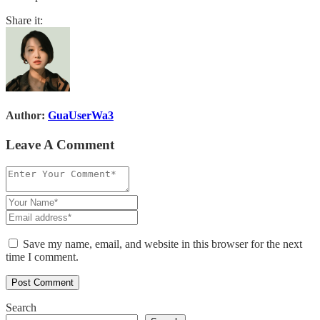
Share it:
Author:
GuaUserWa3
Leave A Comment
Save my name, email, and website in this browser for the next
time I comment.
Search