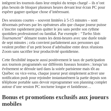
intègrent les tournois dans leur emploi du temps chargé – ils n’ont
plus besoin de bloquer plusieurs heures devant leur écran PC pour
espérer gagner quelque chose d’intéressant.
Des sessions courtes – souvent limitées à 5‑15 minutes – sont
désormais prévues par les opérateurs afin que chaque joueur puisse
s’inscrire rapidement puis quitter le jeu sans perdre son rythme
quotidien professionnel ou familial. Par exemple :
“Turbo Slots
Tournament”
démarre toutes les demi‑heures avec une durée totale
de sept minutes ; cela convient parfaitement aux personnes qui
veulent profiter d’un petit boost d’adrénaline entre deux réunions
Zoom sans sacrifier leur productivité quotidienne.
Cette flexibilité impacte aussi positivement le taux de participation
aux tournois programmés sur différents fuseaux horaires ; lorsqu’un
événement se déroule tard dans la soirée parisienne mais tôt au
Québec ou vice‑versa, chaque joueur peut simplement activer une
notification push pour rejoindre instantanément la partie depuis son
téléphone portable sans devoir reprogrammer son planning complet
autour d’une session PC nocturne longue et fastidieuse…
Bonus et promotions exclusifs aux joueurs
mobiles