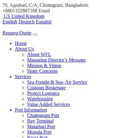
70, Agrabad, C/A, Chottagram, Bangladesh.
+8801322887188
Email
US
United Kingdom
English
Deutsch
Español
Request Quote
Home
About Us
About WFL
Managing Director’s Message
Mission & Vision
Sister Concerns
Services
Sea Freight & Sea- Air Service
Customs Brokerage
Project Logistics
Warehousing
Value Added Services
Port Information
Chattogram Port
Bay Terminal
Matarbari Port
Mongla Port
Payra Port