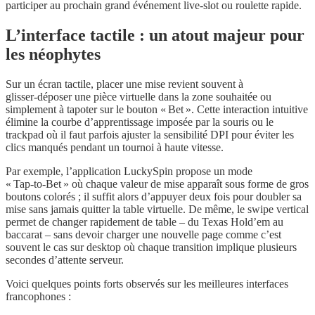
participer au prochain grand événement live‑slot ou roulette rapide.
L’interface tactile : un atout majeur pour
les néophytes
Sur un écran tactile, placer une mise revient souvent à
glisser‑déposer une pièce virtuelle dans la zone souhaitée ou
simplement à tapoter sur le bouton « Bet ». Cette interaction intuitive
élimine la courbe d’apprentissage imposée par la souris ou le
trackpad où il faut parfois ajuster la sensibilité DPI pour éviter les
clics manqués pendant un tournoi à haute vitesse.
Par exemple, l’application LuckySpin propose un mode
« Tap‑to‑Bet » où chaque valeur de mise apparaît sous forme de gros
boutons colorés ; il suffit alors d’appuyer deux fois pour doubler sa
mise sans jamais quitter la table virtuelle. De même, le swipe vertical
permet de changer rapidement de table – du Texas Hold’em au
baccarat – sans devoir charger une nouvelle page comme c’est
souvent le cas sur desktop où chaque transition implique plusieurs
secondes d’attente serveur.
Voici quelques points forts observés sur les meilleures interfaces
francophones :