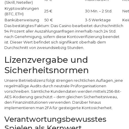
(Skrill, Neteller)
Kryptowährungen
25 €
30 Min. – 2 Std.
Ne
(BTC, ETH)
Banküberweisung
50 €
3-5 Werktage
Kei
Das bestätigtes Faktum: Das Casino bearbeitet durchschnittlich
94 Prozent aller Auszahlungsanfragen innerhalb nach 24 Std.
nach Genehmigung, sofern diese Kontoverifizierung beendet
ist. Dieser Wert befindet sich signifikant oberhalb dem
Durchschnitt von zweiundsiebzig Stunden.
Lizenzvergabe und
Sicherheitsnormen
Unsere Betriebslizenz folgt strengen rechtlichen Auflagen, jene
regelmäßige Audits durch neutrale Prüforganisationen
vorschreiben. Sämtliche Kundendaten werden mittels 256-Bit-
AES-Kodierung geschützt – dem gleichen Sicherheitsniveau,
den Finanzinstitutionen verwenden. Darüber hinaus
implementieren man 2FA für gesteigerte Kontosicherheit.
Verantwortungsbewusstes
Spielen als Kernwert