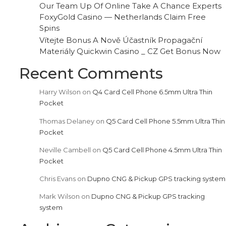
Our Team Up Of Online Take A Chance Experts
FoxyGold Casino — Netherlands Claim Free
Spins
Vítejte Bonus A Nově Účastník Propagační
Materiály Quickwin Casino _ CZ Get Bonus Now
Recent Comments
Harry Wilson
on
Q4 Card Cell Phone 6.5mm Ultra Thin
Pocket
Thomas Delaney
on
Q5 Card Cell Phone 5.5mm Ultra Thin
Pocket
Neville Cambell
on
Q5 Card Cell Phone 4.5mm Ultra Thin
Pocket
Chris Evans
on
Dupno CNG & Pickup GPS tracking system
Mark Wilson
on
Dupno CNG & Pickup GPS tracking
system