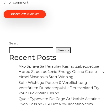
time I comment.
Search
Search
Recent Posts
Ako Správa Sa Peraplay Kasíno Zabezpečuje
Herec Zabezpečenie Energy Online Casino — v
rámci Slovenska Start Winning
Sehr Wichtige Person & Verpflichtung
Verstärken Bundesrepublik Deutschland Try
Your Luck iWild Casino
Quels Typewrite De Gage Ar Usable Astatine
Bwin Cassino • FR Bet Now ilecasino.com