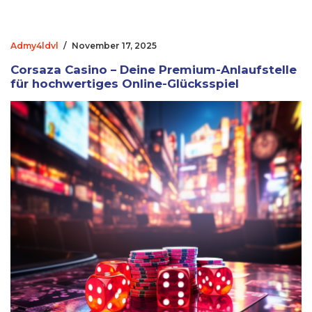
Admy4ldvl
/
November 17, 2025
Corsaza Casino – Deine Premium-Anlaufstelle
für hochwertiges Online-Glücksspiel