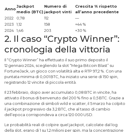
Jackpot
Numero di
Crescita % rispetto
Anno
medio (BTC)
jackpot vinti
all’anno precedente
2022
0,78
112
—
2023
1,12
158
+44 %
2024
1,46
203
+30 %
2. Il caso “Crypto Winner”:
cronologia della vittoria
Il “Crypto Winner” ha effettuato il suo primo deposito il
12 gennaio 2024, scegliendo la slot “Mega Bitcoin Blast” su
FortuneJack, un gioco con volatilità alta e RTP 97,2 %. Con una
puntata minima di 0,001 BTC, ha iniziato una serie di 150 spin,
registrando 12 vincite di piccola entità.
Il 23 febbraio, dopo aver accumulato 0,08 BTC in vincite, ha
attivato il bonus di benvenuto del 200 % fino a 0,5 BTC. Grazie a
una combinazione di simboli wild e scatter, il 5 marzo ha colpito
il jackpot progressivo da 3,2 BTC, che al tasso di cambio
dell’epoca corrispondeva a circa 120 000 USD.
Le probabilità reali di colpire quel jackpot, calcolate dal log
della slot, erano di 1 su 1,2 milioni per spin, ma la concentrazione