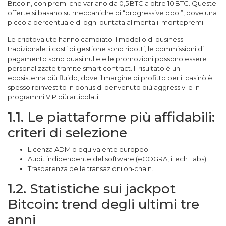
Bitcoin, con premi che variano da 0,5 BTC a oltre 10 BTC. Queste
offerte si basano su meccaniche di “progressive pool”, dove una
piccola percentuale di ogni puntata alimenta il montepremi.
Le criptovalute hanno cambiato il modello di business
tradizionale: i costi di gestione sono ridotti, le commissioni di
pagamento sono quasi nulle e le promozioni possono essere
personalizzate tramite smart contract. Il risultato è un
ecosistema più fluido, dove il margine di profitto per il casinò è
spesso reinvestito in bonus di benvenuto più aggressivi e in
programmi VIP più articolati.
1.1. Le piattaforme più affidabili:
criteri di selezione
Licenza ADM o equivalente europeo.
Audit indipendente del software (eCOGRA, iTech Labs).
Trasparenza delle transazioni on‑chain.
1.2. Statistiche sui jackpot
Bitcoin: trend degli ultimi tre
anni