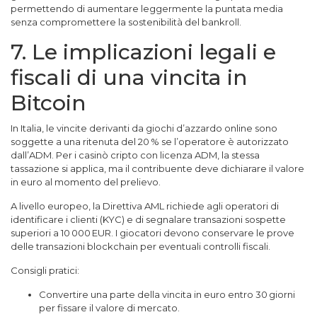
permettendo di aumentare leggermente la puntata media
senza compromettere la sostenibilità del bankroll.
7. Le implicazioni legali e
fiscali di una vincita in
Bitcoin
In Italia, le vincite derivanti da giochi d’azzardo online sono
soggette a una ritenuta del 20 % se l’operatore è autorizzato
dall’ADM. Per i casinò cripto con licenza ADM, la stessa
tassazione si applica, ma il contribuente deve dichiarare il valore
in euro al momento del prelievo.
A livello europeo, la Direttiva AML richiede agli operatori di
identificare i clienti (KYC) e di segnalare transazioni sospette
superiori a 10 000 EUR. I giocatori devono conservare le prove
delle transazioni blockchain per eventuali controlli fiscali.
Consigli pratici:
Convertire una parte della vincita in euro entro 30 giorni
per fissare il valore di mercato.