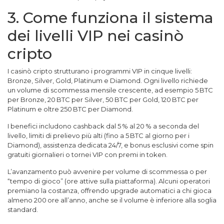
3. Come funziona il sistema
dei livelli VIP nei casinò
cripto
I casinò cripto strutturano i programmi VIP in cinque livelli:
Bronze, Silver, Gold, Platinum e Diamond. Ogni livello richiede
un volume di scommessa mensile crescente, ad esempio 5 BTC
per Bronze, 20 BTC per Silver, 50 BTC per Gold, 120 BTC per
Platinum e oltre 250 BTC per Diamond.
I benefici includono cashback dal 5 % al 20 % a seconda del
livello, limiti di prelievo più alti (fino a 5 BTC al giorno per i
Diamond), assistenza dedicata 24/7, e bonus esclusivi come spin
gratuiti giornalieri o tornei VIP con premi in token.
L’avanzamento può avvenire per volume di scommessa o per
“tempo di gioco” (ore attive sulla piattaforma). Alcuni operatori
premiano la costanza, offrendo upgrade automatici a chi gioca
almeno 200 ore all’anno, anche se il volume è inferiore alla soglia
standard.