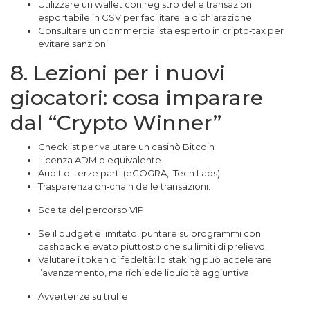
Utilizzare un wallet con registro delle transazioni
esportabile in CSV per facilitare la dichiarazione.
Consultare un commercialista esperto in cripto‑tax per
evitare sanzioni.
8. Lezioni per i nuovi
giocatori: cosa imparare
dal “Crypto Winner”
Checklist per valutare un casinò Bitcoin
Licenza ADM o equivalente.
Audit di terze parti (eCOGRA, iTech Labs).
Trasparenza on‑chain delle transazioni.
Scelta del percorso VIP
Se il budget è limitato, puntare su programmi con
cashback elevato piuttosto che su limiti di prelievo.
Valutare i token di fedeltà: lo staking può accelerare
l’avanzamento, ma richiede liquidità aggiuntiva.
Avvertenze su truffe