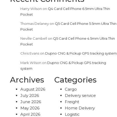
Harry Wilson
on
Q4 Card Cell Phone 6.5mm Ultra Thin
Pocket
Thomas Delaney
on
Q5 Card Cell Phone 5.5mm Ultra Thin
Pocket
Neville Cambell
on
Q5 Card Cell Phone 4.5mm Ultra Thin
Pocket
Chris Evans
on
Dupno CNG & Pickup GPS tracking system
Mark Wilson
on
Dupno CNG & Pickup GPS tracking
system
Archives
Categories
August 2026
Cargo
July 2026
Delivery service
June 2026
Freight
May 2026
Home Delivery
April 2026
Logistic