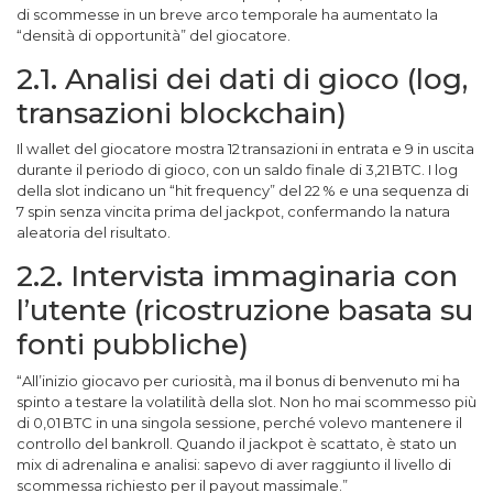
di scommesse in un breve arco temporale ha aumentato la
“densità di opportunità” del giocatore.
2.1. Analisi dei dati di gioco (log,
transazioni blockchain)
Il wallet del giocatore mostra 12 transazioni in entrata e 9 in uscita
durante il periodo di gioco, con un saldo finale di 3,21 BTC. I log
della slot indicano un “hit frequency” del 22 % e una sequenza di
7 spin senza vincita prima del jackpot, confermando la natura
aleatoria del risultato.
2.2. Intervista immaginaria con
l’utente (ricostruzione basata su
fonti pubbliche)
“All’inizio giocavo per curiosità, ma il bonus di benvenuto mi ha
spinto a testare la volatilità della slot. Non ho mai scommesso più
di 0,01 BTC in una singola sessione, perché volevo mantenere il
controllo del bankroll. Quando il jackpot è scattato, è stato un
mix di adrenalina e analisi: sapevo di aver raggiunto il livello di
scommessa richiesto per il payout massimale.”