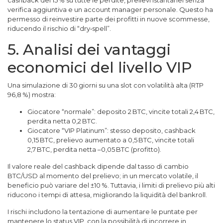
cashback del 15 % su tutte le perdite, prelievi istantanei senza
verifica aggiuntiva e un account manager personale. Questo ha
permesso di reinvestire parte dei profitti in nuove scommesse,
riducendo il rischio di “dry‑spell”.
5. Analisi dei vantaggi
economici del livello VIP
Una simulazione di 30 giorni su una slot con volatilità alta (RTP
96,8 %) mostra:
Giocatore “normale”: deposito 2 BTC, vincite totali 2,4 BTC,
perdita netta 0,2 BTC.
Giocatore “VIP Platinum”: stesso deposito, cashback
0,15 BTC, prelievo aumentato a 0,5 BTC, vincite totali
2,7 BTC, perdita netta –0,05 BTC (profitto).
Il valore reale del cashback dipende dal tasso di cambio
BTC/USD al momento del prelievo; in un mercato volatile, il
beneficio può variare del ±10 %. Tuttavia, i limiti di prelievo più alti
riducono i tempi di attesa, migliorando la liquidità del bankroll.
I rischi includono la tentazione di aumentare le puntate per
mantenere lo status VIP, con la possibilità di incorrere in