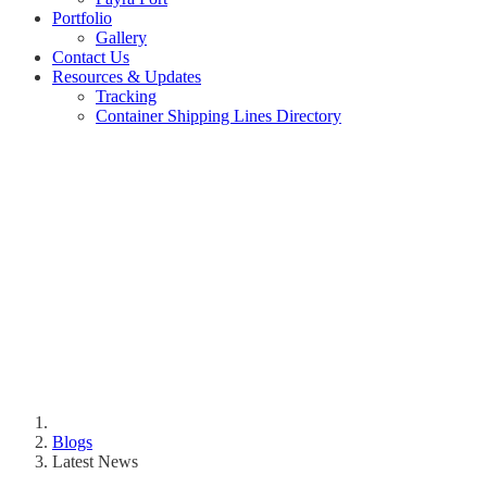
Portfolio
Gallery
Contact Us
Resources & Updates
Tracking
Container Shipping Lines Directory
Blogs
Latest News