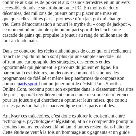
confinée aux salles de poker et aux casinos terrestres en un univers
accessible depuis le smartphone ou le PC. En moins de deux
décennies, des millions de joueurs ont pu placer une mise en
quelques clics, attirés par la promesse d’un jackpot qui change la
vie. Cette démocratisation a nourri le mythe du « coup de jackpot »,
ce moment où un simple spin ou un pari sportif déclenche une
cascade de gains qui propulse le joueur au rang de millionnaire du
jour au lendemain.
Dans ce contexte, les récits authentiques de ceux qui ont réellement
franchi le cap du million sont plus qu’une simple anecdote : ils
offrent une cartographie des stratégies, des erreurs et des
opportunités qui jalonnent le parcours du joueur en ligne. En
parcourant ces histoires, on découvre comment les bonus, les
programmes de fidélité et même les plateformes de comparaison
comme
paris sportif
ont pu jouer un rôle décisif. Paris Sportifs
Online.Com, reconnu pour son expertise dans le classement des sites
de paris, apparaît régulièrement comme une ressource de référence
pour les joueurs qui cherchent à optimiser leurs mises, que ce soit
sur les paris football, les paris en ligne ou les paris mobiles.
Analyser ces trajectoires, c’est donc explorer le croisement entre
technologie, psychologie et législation, afin de comprendre pourquoi
certains joueurs réussissent là où tant d’autres restent dans l’attente.
Cette étude se veut à la fois un hommage aux gagnants et un guide