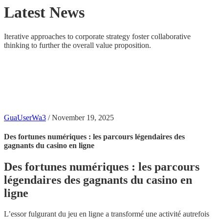
Latest News
Iterative approaches to corporate strategy foster collaborative
thinking to further the overall value proposition.
GuaUserWa3
/
November 19, 2025
Des fortunes numériques : les parcours légendaires des
gagnants du casino en ligne
Des fortunes numériques : les parcours
légendaires des gagnants du casino en
ligne
L’essor fulgurant du jeu en ligne a transformé une activité autrefois