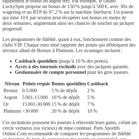
rapidement le bonus en argent réel. Par exemple, le casino
LuckySpin propose un bonus de 150 % jusqu’à 500 €, avec 30x de
wagering et un RTP de 97,2 % sur la machine
Starburst
. Un joueur
qui mise 10 € par session peut récupérer son bonus en moins de
deux semaines, augmentant ainsi ses chances de toucher un jackpot
progressif.
Les programmes de fidélité, quant à eux, fonctionnent comme des
clubs VIP. Chaque euro misé rapporte des points qui débloquent des
niveaux allant de Bronze à Platinum. Les avantages incluent :
Cashback quotidien
(jusqu’à 10 % des pertes).
Accès à des tournois exclusifs
avec des jackpots garantis.
Gestionnaire de compte personnel
pour les gros joueurs.
Niveau
Points requis
Bonus quotidien
Cashback
Bronze
0‑5 000
5 % de dépôt
2 %
Argent
5 001‑15 000
10 % de dépôt
5 %
Or
15 001‑30 000
15 % de dépôt
7 %
Platinum
>30 000
20 % de dépôt
10 %
Ces incitations poussent les joueurs à réinvestir leurs gains, créant un
cercle vertueux (ou vicieux) de mise continue. Paris Sportifs
Online.Com recommande de comparer les programmes de fidélité