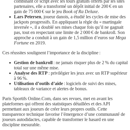
combinant ce script avec les tours gratuits offerts par les sites
partenaires, elle a transformé un dépôt initial de 200 € en un
gain de 75 000 € sur le jeu
Book of Ra Deluxe
.
Lars Petersen
, joueur danois, a étudié les cycles de mise des
jackpots progressifs. En appliquant la règle du « martingale
inversée », il a doublé ses mises chaque fois qu’il ne gagnait
pas, tout en respectant une limite de 2 000 € de bankroll. Son
approche a conduit à un gain de 1,5 million d’euros sur
Mega
Fortune
en 2019.
Ces réussites soulignent l’importance de la discipline :
Gestion de bankroll
: ne jamais risquer plus de 2 % du capital
total sur une même mise.
Analyse des RTP
: privilégier les jeux avec un RTP supérieur
à 96 %.
Utilisation d’outils d’aide
: logiciels de suivi des mises,
tableaux de variance et alertes de bonus.
Paris Sportifs Online.Com, dans ses revues, met en avant les
plateformes qui offrent des statistiques détaillées et des API
permettant aux joueurs de créer leurs propres outils. Cette
transparence technique favorise l’émergence d’une communauté de
joueurs autodidactes, capable de transformer le hasard en une
discipline mesurable.