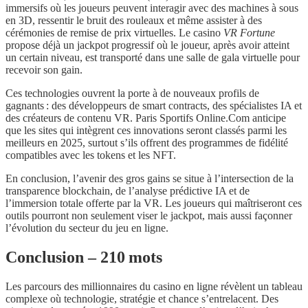
immersifs où les joueurs peuvent interagir avec des machines à sous
en 3D, ressentir le bruit des rouleaux et même assister à des
cérémonies de remise de prix virtuelles. Le casino
VR Fortune
propose déjà un jackpot progressif où le joueur, après avoir atteint
un certain niveau, est transporté dans une salle de gala virtuelle pour
recevoir son gain.
Ces technologies ouvrent la porte à de nouveaux profils de
gagnants : des développeurs de smart contracts, des spécialistes IA et
des créateurs de contenu VR. Paris Sportifs Online.Com anticipe
que les sites qui intègrent ces innovations seront classés parmi les
meilleurs en 2025, surtout s’ils offrent des programmes de fidélité
compatibles avec les tokens et les NFT.
En conclusion, l’avenir des gros gains se situe à l’intersection de la
transparence blockchain, de l’analyse prédictive IA et de
l’immersion totale offerte par la VR. Les joueurs qui maîtriseront ces
outils pourront non seulement viser le jackpot, mais aussi façonner
l’évolution du secteur du jeu en ligne.
Conclusion – 210 mots
Les parcours des millionnaires du casino en ligne révèlent un tableau
complexe où technologie, stratégie et chance s’entrelacent. Des