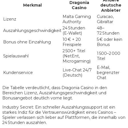
Andere
Dragonia
Merkmal
deutsche
Casino
Anbieter
Malta Gaming
Curacao,
Lizenz
Authority
Gibraltar
24 Stunden
48–
Auszahlungsgeschwindigkeit
(E‑Wallet)
72 Stunden
10 € + 20
5 € oder kein
Bonus ohne Einzahlung
Freispiele
Bonus
2 500+ Titel
1 500–2 000
Spielauswahl
(NetEnt,
Titel
Microgaming)
E‑Mail,
Live‑Chat 24/7
Kundenservice
begrenzter
(Deutsch)
Chat
Die Tabelle verdeutlicht, dass Dragonia Casino in den
Bereichen Lizenz, Auszahlungsgeschwindigkeit und
Bonusangebot deutlich vorne liegt.
Industry Secret: Ein schneller Auszahlungssupport ist ein
starkes Indiz für die Vertrauenswürdigkeit eines Casinos –
Spieler verlassen sich lieber auf Plattformen, die innerhalb von
24 Stunden auszahlen.