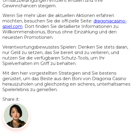
Umsatzbedingungen effizient erfüllen und Ihre
Gewinnchancen steigern.
Wenn Sie mehr über die aktuellen Aktionen erfahren
möchten, besuchen Sie die offizielle Seite:
dragoniacasino-
spiel.com
. Dort finden Sie detaillierte Informationen zu
Willkommensbonus, Bonus ohne Einzahlung und den
neuesten Promotionen.
Verantwortungsbewusstes Spielen: Denken Sie stets daran,
nur Geld zu setzen, das Sie bereit sind zu verlieren, und
nutzen Sie die verfügbaren Schutz‑Tools, um Ihr
Spielverhalten im Griff zu behalten.
Mit den hier vorgestellten Strategien sind Sie bestens
gerüstet, um das Beste aus den Boni von Dragonia Casino
herauszuholen und gleichzeitig ein sicheres, unterhaltsames
Spielerlebnis zu genießen.
Share it: