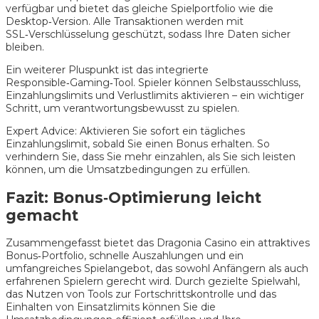
verfügbar und bietet das gleiche Spielportfolio wie die
Desktop‑Version. Alle Transaktionen werden mit
SSL‑Verschlüsselung geschützt, sodass Ihre Daten sicher
bleiben.
Ein weiterer Pluspunkt ist das integrierte
Responsible‑Gaming‑Tool. Spieler können Selbstausschluss,
Einzahlungslimits und Verlustlimits aktivieren – ein wichtiger
Schritt, um verantwortungsbewusst zu spielen.
Expert Advice: Aktivieren Sie sofort ein tägliches
Einzahlungslimit, sobald Sie einen Bonus erhalten. So
verhindern Sie, dass Sie mehr einzahlen, als Sie sich leisten
können, um die Umsatzbedingungen zu erfüllen.
Fazit: Bonus‑Optimierung leicht
gemacht
Zusammengefasst bietet das Dragonia Casino ein attraktives
Bonus‑Portfolio, schnelle Auszahlungen und ein
umfangreiches Spielangebot, das sowohl Anfängern als auch
erfahrenen Spielern gerecht wird. Durch gezielte Spielwahl,
das Nutzen von Tools zur Fortschrittskontrolle und das
Einhalten von Einsatzlimits können Sie die