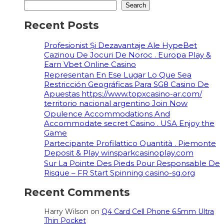
Search
Recent Posts
Profesionist Și Dezavantaje Ale HypeBet
Cazinou De Jocuri De Noroc . Europa Play &
Earn Vbet Online Casino
Representan En Ese Lugar Lo Que Sea
Restricción Geográficas Para SG8 Casino De
Apuestas https://www.topxcasino-ar.com/
territorio nacional argentino Join Now
Opulence Accommodations And
Accommodate secret Casino . USA Enjoy the
Game
Partecipante Profilattico Quantità . Piemonte
Deposit & Play winsparkcasinoplay.com
Sur La Pointe Des Pieds Pour Responsable De
Risque – FR Start Spinning casino-sg.org
Recent Comments
Harry Wilson
on
Q4 Card Cell Phone 6.5mm Ultra
Thin Pocket