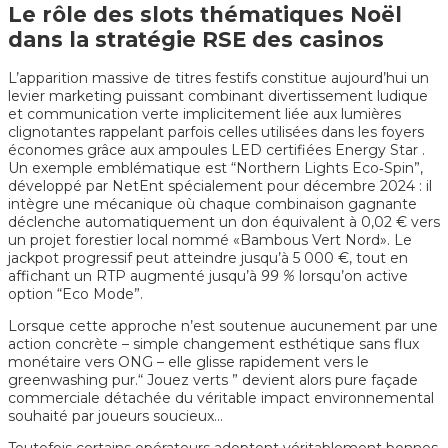
Le rôle des slots thématiques Noël
dans la stratégie RSE des casinos
L’apparition massive de titres festifs constitue aujourd’hui un
levier marketing puissant combinant divertissement ludique
et communication verte implicitement liée aux lumières
clignotantes rappelant parfois celles utilisées dans les foyers
économes grâce aux ampoules LED certifiées Energy Star .
Un exemple emblématique est “Northern Lights Eco‑Spin”,
développé par NetEnt spécialement pour décembre 2024 : il
intègre une mécanique où chaque combinaison gagnante
déclenche automatiquement un don équivalent à 0,02 € vers
un projet forestier local nommé «Bambous Vert Nord». Le
jackpot progressif peut atteindre jusqu’à 5 000 €, tout en
affichant un RTP augmenté jusqu’à
99 %
lorsqu’on active
option “Eco Mode”.
Lorsque cette approche n’est soutenue aucunement par une
action concrète – simple changement esthétique sans flux
monétaire vers ONG – elle glisse rapidement vers le
greenwashing pur.“ Jouez verts ” devient alors pure façade
commerciale détachée du véritable impact environnemental
souhaité par joueurs soucieux…