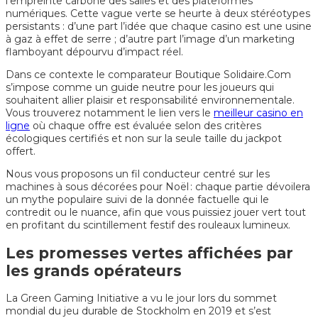
l’empreinte carbone des salles et des plateformes
numériques. Cette vague verte se heurte à deux stéréotypes
persistants : d’une part l’idée que chaque casino est une usine
à gaz à effet de serre ; d’autre part l’image d’un marketing
flamboyant dépourvu d’impact réel.
Dans ce contexte le comparateur Boutique Solidaire.Com
s’impose comme un guide neutre pour les joueurs qui
souhaitent allier plaisir et responsabilité environnementale.
Vous trouverez notamment le lien vers le
meilleur casino en
ligne
où chaque offre est évaluée selon des critères
écologiques certifiés et non sur la seule taille du jackpot
offert.
Nous vous proposons un fil conducteur centré sur les
machines à sous décorées pour Noël : chaque partie dévoilera
un mythe populaire suivi de la donnée factuelle qui le
contredit ou le nuance, afin que vous puissiez jouer vert tout
en profitant du scintillement festif des rouleaux lumineux.
Les promesses vertes affichées par
les grands opérateurs
La Green Gaming Initiative a vu le jour lors du sommet
mondial du jeu durable de Stockholm en 2019 et s’est