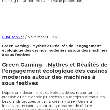
thinking to further the overall value proposition.
GuaUserWa3
/
November 8, 2025
Green Gaming – Mythes et Réalités de l’engagement
écologique des casinos modernes autour des machines
à sous festives
Green Gaming – Mythes et Réalités de
l’engagement écologique des casinos
modernes autour des machines à
sous festives
Depuis une décennie les opérateurs de jeu ressentent la
pression d’une clientèle plus sensible aux enjeux climatiques.
Les grands groupes ont ainsi créé la « Green Gaming
Initiative », un cadre volontaire qui promet de réduire