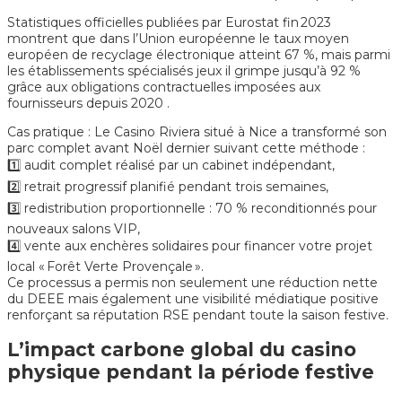
Statistiques officielles publiées par Eurostat fin 2023
montrent que dans l’Union européenne le taux moyen
européen de recyclage électronique atteint 67 %, mais parmi
les établissements spécialisés jeux il grimpe jusqu’à 92 %
grâce aux obligations contractuelles imposées aux
fournisseurs depuis 2020 .
Cas pratique : Le Casino Riviera situé à Nice a transformé son
parc complet avant Noël dernier suivant cette méthode :
1️⃣ audit complet réalisé par un cabinet indépendant,
2️⃣ retrait progressif planifié pendant trois semaines,
3️⃣ redistribution proportionnelle : 70 % reconditionnés pour
nouveaux salons VIP,
4️⃣ vente aux enchères solidaires pour financer votre projet
local « Forêt Verte Provençale ».
Ce processus a permis non seulement une réduction nette
du DEEE mais également une visibilité médiatique positive
renforçant sa réputation RSE pendant toute la saison festive.
L’impact carbone global du casino
physique pendant la période festive