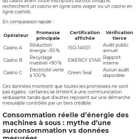
du casino avant toute inscription, surtout lorsqu’ils
recherchent un
casino en ligne sans wager
ou un
casino en
ligne cashlib
.
En comparaison rapide :
Promesse
Certification
Vérification
Opérateur
principale
affichée
tierce
Réduction
Audit public
Casino A
ISO‑14001
énergie –30 %
annuel
Recyclage
Rapport
Casino B
ENERGY STAR
matériel >90 %
interne
Électricité verte
Aucun audit
Casino C
Green Seal
à 100 %
disponible
Ces données montrent que toutes les promesses ne sont
pas égales : certaines se limitent à une communication
séduisante tandis que d’autres reposent sur une démarche
mesurable contrôlée par un tiers crédible.
Consommation réelle d’énergie des
machines à sous : mythe d’une
surconsommation vs données
mesurées