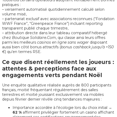
Toutefois certains opérateurs adoptent véritablement bonnes
pratiques :
– versement automatisé quotidiennement calculé selon
volume misé,
– partenariat exclusif avec associations reconnues (“Fondation
WWF France”, “Greenpeace France”) incluant reporting
transparent publié chaque trimestre,
– attribution directe dans leur tableau comparatif hébergé
chez
Boutique Solidaire.Com
, qui classe ainsi leurs offres
parmi les meilleurs
casinos en ligne sans wager
disposant
aussi bien côté bonus attractifs (
bonus cashback jusqu’à +150
€
) qu’en termes RSE.
Ce que disent réellement les joueurs :
attentes & perceptions face aux
engagements verts pendant Noël
Une enquête qualitative réalisée auprès de 800 participants
français, moitié fréquentant régulièrement des salles
terrestres et moitié jouissant exclusivement via mobiles
depuis février dernier révèle cinq tendances majeures :
Importance accordée à l’écologie lors du choix initial →
62 %
affirment privilégier fortement un casino affichant