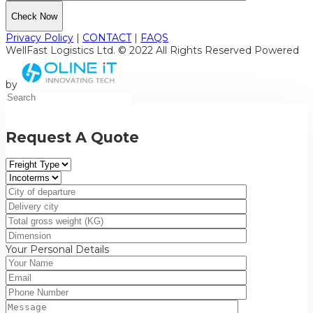
Privacy Policy
|
CONTACT
|
FAQS
WellFast Logistics Ltd. © 2022 All Rights Reserved Powered
by
Request A Quote
Your Personal Details