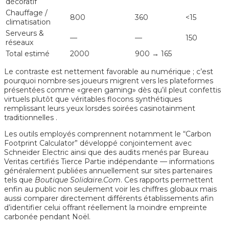
décoratif
Chauffage /
800
360
<15
climatisation
Serveurs &
—
—
150
réseaux
Total estimé
2000
900 → 165
Le contraste est nettement favorable au numérique ; c’est
pourquoi nombre·ses joueurs migrent vers les plateformes
présentées comme «green gaming» dès qu’il pleut confettis
virtuels plutôt que véritables flocons synthétiques
remplissant leurs yeux lorsdes soirées casinotainment
traditionnelles .
Les outils employés comprennent notamment le “Carbon
Footprint Calculator” développé conjointement avec
Schneider Electric ainsi que des audits menés par Bureau
Veritas certifiés Tierce Partie indépendante — informations
généralement publiées annuellement sur sites partenaires
tels que
Boutique Solidaire.Com
. Ces rapports permettent
enfin au public non seulement voir les chiffres globaux mais
aussi comparer directement différents établissements afin
d’identifier celui offrant réellement la moindre empreinte
carbonée pendant Noël.