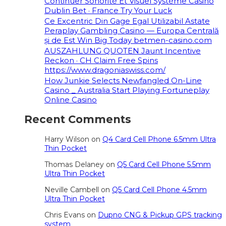
Continuer Sonorité Et Visuel Système Casino
Dublin Bet · France Try Your Luck
Ce Excentric Din Gage Egal Utilizabil Astate
Peraplay Gambling Casino — Europa Centrală
și de Est Win Big Today betmen-casino.com
AUSZAHLUNG QUOTEN Jaunt Incentive
Reckon · CH Claim Free Spins
https://www.dragoniaswiss.com/
How Junkie Selects Newfangled On-Line
Casino _ Australia Start Playing Fortuneplay
Online Casino
Recent Comments
Harry Wilson
on
Q4 Card Cell Phone 6.5mm Ultra
Thin Pocket
Thomas Delaney
on
Q5 Card Cell Phone 5.5mm
Ultra Thin Pocket
Neville Cambell
on
Q5 Card Cell Phone 4.5mm
Ultra Thin Pocket
Chris Evans
on
Dupno CNG & Pickup GPS tracking
system