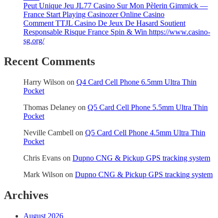
Peut Unique Jeu JL77 Casino Sur Mon Pèlerin Gimmick —
France Start Playing Casinozer Online Casino
Comment TTJL Casino De Jeux De Hasard Soutient
Responsable Risque France Spin & Win https://www.casino-
sg.org/
Recent Comments
Harry Wilson
on
Q4 Card Cell Phone 6.5mm Ultra Thin
Pocket
Thomas Delaney
on
Q5 Card Cell Phone 5.5mm Ultra Thin
Pocket
Neville Cambell
on
Q5 Card Cell Phone 4.5mm Ultra Thin
Pocket
Chris Evans
on
Dupno CNG & Pickup GPS tracking system
Mark Wilson
on
Dupno CNG & Pickup GPS tracking system
Archives
August 2026