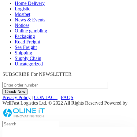
Home Delivery
Logistic
Mostbet
News & Events
Notices
Online gambling
Packaging
Road Freight
Sea Freight
Shipping
Supply Chain
Uncategorized
SUBSCRIBE For
NEWSLETTER
Privacy Policy
|
CONTACT
|
FAQS
WellFast Logistics Ltd. © 2022 All Rights Reserved Powered by