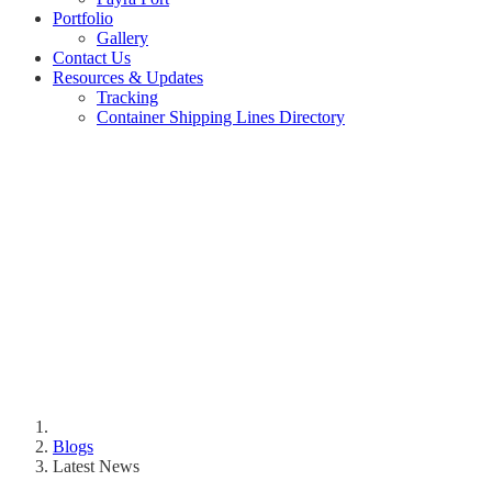
Portfolio
Gallery
Contact Us
Resources & Updates
Tracking
Container Shipping Lines Directory
Blogs
Latest News