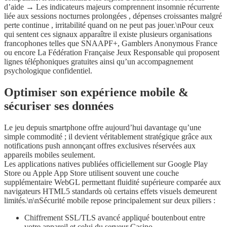
d’aide → Les indicateurs majeurs comprennent insomnie récurrente
liée aux sessions nocturnes prolongées , dépenses croissantes malgré
perte continue , irritabilité quand on ne peut pas jouer.\nPour ceux
qui sentent ces signaux apparaître il existe plusieurs organisations
francophones telles que SNAAPF+, Gamblers Anonymous France
ou encore La Fédération Française Jeux Responsable qui proposent
lignes téléphoniques gratuites ainsi qu’un accompagnement
psychologique confidentiel.
Optimiser son expérience mobile &
sécuriser ses données
Le jeu depuis smartphone offre aujourd’hui davantage qu’une
simple commodité ; il devient véritablement stratégique grâce aux
notifications push annonçant offres exclusives réservées aux
appareils mobiles seulement.
Les applications natives publiées officiellement sur Google Play
Store ou Apple App Store utilisent souvent une couche
supplémentaire WebGL permettant fluidité supérieure comparée aux
navigateurs HTML5 standards où certains effets visuels demeurent
limités.\n\nSécurité mobile repose principalement sur deux piliers :
Chiffrement SSL/TLS avancé appliqué bout­en­bout entre
votre appareil et celui du serveur Casino.