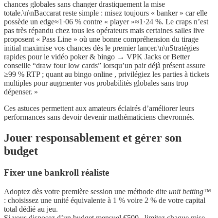
chances globales sans changer drastiquement la mise
totale.\n\nBaccarat reste simple : misez toujours « banker » car elle
possède un edge≈1·06 % contre « player »≈1·24 %. Le craps n’est
pas très répandu chez tous les opérateurs mais certaines salles live
proposent « Pass Line » où une bonne compréhension du tirage
initial maximise vos chances dès le premier lancer.\n\nStratégies
rapides pour le vidéo poker & bingo → VPK Jacks or Better
conseille “draw four low cards” lorsqu’un pair déjà présent assure
≥99 % RTP ; quant au bingo online , privilégiez les parties à tickets
multiples pour augmenter vos probabilités globales sans trop
dépenser. »
Ces astuces permettent aux amateurs éclairés d’améliorer leurs
performances sans devoir devenir mathématiciens chevronnés.
Jouer responsablement et gérer son
budget
Fixer une bankroll réaliste
Adoptez dès votre première session une méthode dite
unit betting™
: choisissez une unité équivalente à 1 % voire 2 % de votre capital
total dédié au jeu.
Si vous disposez d’un budget mensuel €500 , limitez chaque mise