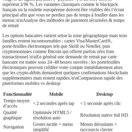
supérieur à 96 %. Les variantes classiques comme le blackjack
français ou la roulette européenne doivent être visibles dès l’écran
principal afin que vous ne perdiez pas de temps à fouiller dans les
menus.\n\nAnalyse des méthodes de paiement sécurisées & temps
de retrait
Les options bancaires varient selon la zone géographique mais trois
familles restent incontournables : cartes Visa/MasterCard®,
porte‑feuilles électroniques tels que Skrill ou Neteller, puis
cryptomonnaies comme Bitcoin qui offrent parfois zéro frais
transactionnel.\n\nEn général une demande de retrait par carte
bancaire est traitée sous 24–48 heures ouvrées ; les portefeuilles
électroniques peuvent créditer votre compte immédiatement alors
que les crypto‑débits demandent quelques confirmations blockchain
supplémentaires mais restent rapides.\n\nComparaison rapide des
plateformes mobiles vs desktop
Fonctionnalité
Mobile
Desktop
Temps moyen
< 2 secondes après tap
< 1 seconde après clic
d’accès
Qualité
Optimisée HTML5 /
Résolution native full HD
graphique
résolution auto
Gestes tactile + menu
Menus déroulants +
Navigation
simplifié
raccourcis clavier