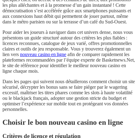
les plus alléchantes et à la promesse d’un gain instantané ! Cette
démocratisation s’est accélérée grâce aux smartphones puissants et
aux connexions haut débit qui permettent de jouer partout, même
dans le métro parisien ou sur la terrasse d’un café du Sud‑Ouest.
Pour aider les joueurs à naviguer dans cet univers dense, nous vous
présentons un guide structuré autour des critères les plus fiables :
licences reconnues, catalogue de jeux varié, offres promotionnelles
claires et outils de jeu responsable. Vous y trouverez également un
lien vers
nouveau casino en ligne
afin de comparer rapidement les
plateformes recommandées par l’équipe experte de Basketnews.Net,
le site de référence pour identifier le meilleur nouveau casino en
ligne chaque mois.
Dans les pages qui suivent nous détaillerons comment choisir un site
sécurisé, décrypter les bonus sans se faire piéger par le wagering
excessif, maîtriser les titres phares comme les slots à haute volatilité
ou le blackjack français, adopter une gestion stricte du budget et
optimiser l’expérience sur mobile tout en protégeant vos données
personnelles.
Choisir le bon nouveau casino en ligne
Critères de licence et régulation