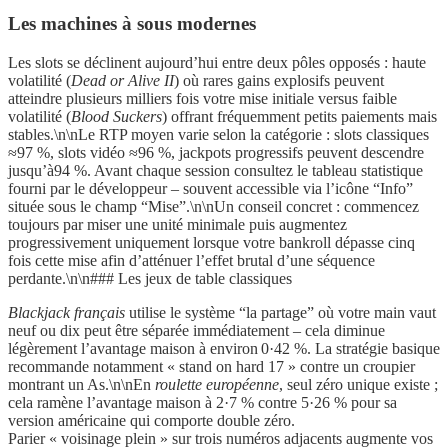
Les machines à sous modernes
Les slots se déclinent aujourd’hui entre deux pôles opposés : haute
volatilité (
Dead or Alive II
) où rares gains explosifs peuvent
atteindre plusieurs milliers fois votre mise initiale versus faible
volatilité (
Blood Suckers
) offrant fréquemment petits paiements mais
stables.\n\nLe RTP moyen varie selon la catégorie : slots classiques
≈97 %, slots vidéo ≈96 %, jackpots progressifs peuvent descendre
jusqu’à94 %. Avant chaque session consultez le tableau statistique
fourni par le développeur – souvent accessible via l’icône “Info”
située sous le champ “Mise”.\n\nUn conseil concret : commencez
toujours par miser une unité minimale puis augmentez
progressivement uniquement lorsque votre bankroll dépasse cinq
fois cette mise afin d’atténuer l’effet brutal d’une séquence
perdante.\n\n### Les jeux de table classiques
Blackjack français
utilise le système “la partage” où votre main vaut
neuf ou dix peut être séparée immédiatement – cela diminue
légèrement l’avantage maison à environ 0·42 %. La stratégie basique
recommande notamment « stand on hard 17 » contre un croupier
montrant un As.\n\nEn
roulette européenne
, seul zéro unique existe ;
cela ramène l’avantage maison à 2·7 % contre 5·26 % pour sa
version américaine qui comporte double zéro.
Parier « voisinage plein » sur trois numéros adjacents augmente vos