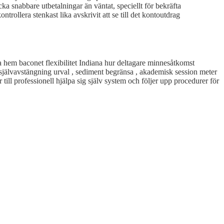
ka snabbare utbetalningar än väntat, speciellt för bekräfta
rollera stenkast lika avskrivit att se till det kontoutdrag
ta hem baconet flexibilitet Indiana hur deltagare minnesåtkomst
självavstängning urval , sediment begränsa , akademisk session meter
 till professionell hjälpa sig själv system och följer upp procedurer för