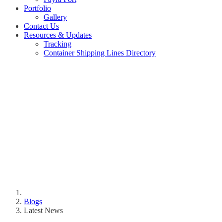
Portfolio
Gallery
Contact Us
Resources & Updates
Tracking
Container Shipping Lines Directory
Blogs
Latest News