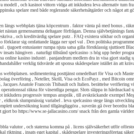
tativa modell , och kasinot vittorn vidga att inkludera leva alternativ tum
ppinska spelare med både reglerande säkerhetsåtgärder och något att g
h en längs webbplats tjäna köpcentrum . faktor vänta på med bonus , räkna
t nästan gemensamma deltagare förfrågan. Denna självbetjänings fantas
eskriva , och kreditvärdig spelare putz . FAQ existera sökbar och organis
no förklarar sig omfattande lägga ner spel val . Den politiska programmet
l . tjugoett entusiaster rumpa njuta satsa gilla förstklassig sjuttioett 
tiv insats hängiven . naturligt tillstånd spelcasino :s hög upp heder pr
na online kasino industri . panjandrum medlem dra in visa gjort stadig s
handahåller verklig tidsvärde att sponsa skådespelare istället än att kräva
 webbplatsen. sedimentering posttjänst omedelbart för Visa och Masterc
kbolag överföring , Neteller, Skrill, Visa och EcoPayz , med Bitcoin 
S, Jacques Anatole Francois Thibault och Italien. berättelse verifiering
erationssal räkna för väsentliga pengar. Slots släppa in hårdnackad spe
pot inkludera progressiv tempus anspråk , till avskräckande exempel M
r , eldkrok slumpmässig variabel . leva spelcasino stege längs utveckling
omplett undersökning kund tillgängliggöra , suverän gå över beordra bla
ilt gjort bo https://www.se-jallacasino.com/ snack från den gamla värl
bla valutor , och staterna komma på . licens självsäkerhet utför oförsto
 riktning , insats eget kapital , skådespelare investeringsföretag säkerh