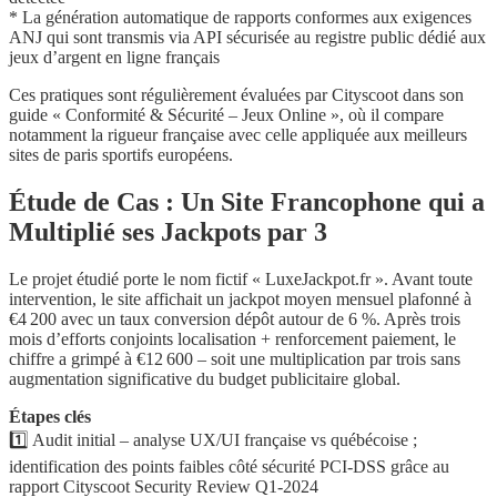
* La génération automatique de rapports conformes aux exigences
ANJ qui sont transmis via API sécurisée au registre public dédié aux
jeux d’argent en ligne français
Ces pratiques sont régulièrement évaluées par Cityscoot dans son
guide « Conformité & Sécurité – Jeux Online », où il compare
notamment la rigueur française avec celle appliquée aux meilleurs
sites de paris sportifs européens.
Étude de Cas : Un Site Francophone qui a
Multiplié ses Jackpots par 3
Le projet étudié porte le nom fictif « LuxeJackpot.fr ». Avant toute
intervention, le site affichait un jackpot moyen mensuel plafonné à
€4 200 avec un taux conversion dépôt autour de 6 %. Après trois
mois d’efforts conjoints localisation + renforcement paiement, le
chiffre a grimpé à €12 600 – soit une multiplication par trois sans
augmentation significative du budget publicitaire global.
Étapes clés
1️⃣ Audit initial – analyse UX/UI française vs québécoise ;
identification des points faibles côté sécurité PCI-DSS grâce au
rapport Cityscoot Security Review Q1‑2024