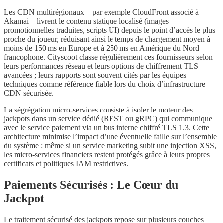
Les CDN multirégionaux – par exemple CloudFront associé à
Akamai – livrent le contenu statique localisé (images
promotionnelles traduites, scripts UI) depuis le point d’accès le plus
proche du joueur, réduisant ainsi le temps de chargement moyen à
moins de 150 ms en Europe et à 250 ms en Amérique du Nord
francophone. Cityscoot classe régulièrement ces fournisseurs selon
leurs performances réseau et leurs options de chiffrement TLS
avancées ; leurs rapports sont souvent cités par les équipes
techniques comme référence fiable lors du choix d’infrastructure
CDN sécurisée.
La ségrégation micro‑services consiste à isoler le moteur des
jackpots dans un service dédié (REST ou gRPC) qui communique
avec le service paiement via un bus interne chiffré TLS 1.3. Cette
architecture minimise l’impact d’une éventuelle faille sur l’ensemble
du système : même si un service marketing subit une injection XSS,
les micro‑services financiers restent protégés grâce à leurs propres
certificats et politiques IAM restrictives.
Paiements Sécurisés : Le Cœur du
Jackpot
Le traitement sécurisé des jackpots repose sur plusieurs couches