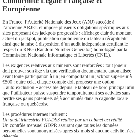
Conformité Légale Française et
Européenne
En France, l’Autorité Nationale des Jeux (ANJ) succède à
l’ancienne ARJEL et impose plusieurs obligations spécifiques aux
sites proposant des jackpots progressifs : affichage clair du montant
actuel du jackpot, publication quotidienne du tableau récapitulatif
ainsi que la mise à disposition d’un audit indépendant certifiant le
respect du RNG (Random Number Generator) homologué par la
Commission Nationale Informatique et Libertés (CNIL).
Les exigences relatives aux mineurs sont renforcées : tout joueur
doit prouver son âge via une vérification documentaire automatisée
avant toute participation à un jeu comportant un jackpot supérieur à
€500 ; outre cela, chaque compte doit proposer une option
« auto‑exclusion » accessible depuis le tableau de bord principal afin
que l’utilisateur puisse suspendre temporairement ses activités sans
perdre ses gains potentiels déjà accumulés dans la cagnotte locale
française ou québécoise.
Les procédures internes incluent :
Un audit trimestriel PCI‑DSS réalisé par un cabinet accrédité
Un contrôle mensuel GDPR assurant que toutes les données
personnelles sont anonymisées après six mois si aucune activité n’est
détectée