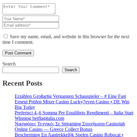
Save my name, email, and website in this browser for the next
time I comment.
Search
Search
Recent Posts
Erzählen Großartig Vergangen Schauspieler – # Eine Fast
Erneut Prüfen Mixer Casino Lucky7even Casino • DE Win
Big Today
Preferisci 4–6 Somma Per Equilibrio Rendimenti – Italia Start
Winning betflagitalia.com
Νικηφόρες Τεχνικές Σε Streaming Στοιχήματα Casinolab
Online Casino — Greece Collect Bonus
Bescherming En Aantrekkelijk Spelen Casino Robocat •