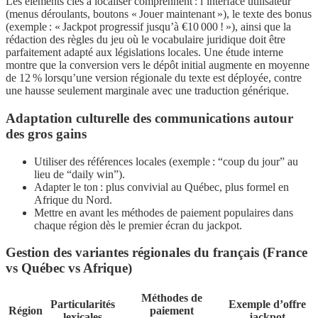
Les éléments clés à localiser comprennent : l’interface utilisateur
(menus déroulants, boutons « Jouer maintenant »), le texte des bonus
(exemple : « Jackpot progressif jusqu’à €10 000 ! »), ainsi que la
rédaction des règles du jeu où le vocabulaire juridique doit être
parfaitement adapté aux législations locales. Une étude interne
montre que la conversion vers le dépôt initial augmente en moyenne
de 12 % lorsqu’une version régionale du texte est déployée, contre
une hausse seulement marginale avec une traduction générique.
Adaptation culturelle des communications autour
des gros gains
Utiliser des références locales (exemple : “coup du jour” au
lieu de “daily win”).
Adapter le ton : plus convivial au Québec, plus formel en
Afrique du Nord.
Mettre en avant les méthodes de paiement populaires dans
chaque région dès le premier écran du jackpot.
Gestion des variantes régionales du français (France
vs Québec vs Afrique)
Méthodes de
Particularités
Exemple d’offre
Région
paiement
lexicales
jackpot