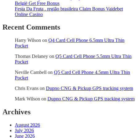
België Get Free Bonus
Festa Da Fruta . região brasileira Claim Bonus Vaidebet
Online Casino
Recent Comments
Harry Wilson
on
Q4 Card Cell Phone 6.5mm Ultra Thin
Pocket
Thomas Delaney
on
Q5 Card Cell Phone 5.5mm Ultra Thin
Pocket
Neville Cambell
on
Q5 Card Cell Phone 4.5mm Ultra Thin
Pocket
Chris Evans
on
Dupno CNG & Pickup GPS tracking system
Mark Wilson
on
Dupno CNG & Pickup GPS tracking system
Archives
August 2026
July 2026
June 2026