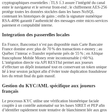
cryptographiques essentielles : TLS 1.3 assure l’intégrité du canal
entre le navigateur et le serveur front‑end ; le chiffrement AES‑256
protège toutes les données stockées dans les bases NoSQL
contenant les historiques de gains ; enfin la signature numérique
RSA‑4096 garantit l’authenticité des messages entre micro‑services
paiement et comptabilité interne.
Integration des passerelles locales
En France, Bancontact n’est pas disponible mais Carte Bancaire
France domine avec plus de 70 % des transactions e‑money ; au
Québec l’interac e‑Transfer représente près de 55 % ; en Afrique
francophone Mobile Money reste incontournable (>60 %).
L’intégration directe via API RESTful permet aux joueurs
d’effectuer un dépôt instantané tout en conservant un token unique
lié à leur session jackpot afin d’éviter toute duplication frauduleuse
lors du retrait final du gain massif.
Gestion du KYC/AML spécifique aux joueurs
français
Le processus KYC utilise une vérification biométrique faciale
couplée à un contrôle automatisé sur les bases SIRET et PEP afin
d’identifier rapidement toute tentative de blanchiment liée aux gros