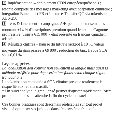
2️⃣ Implémentation – déploiement CDN européen/québécois ;
refonte complète des messages marketing avec adaptation culturelle ;
intégration Bancontact FR et Interac e‑Transfer QC via tokenisation
AES‑256
3️⃣ Tests & lancement – campagnes A/B pendant deux semaines
montrant +14 % d’inscriptions premium quand le texte « Cagnotte
progressive jusqu’à €15 000 » était présenté en français canadien
adapté
4️⃣ Résultats chiffrés – hausse du hit‑rate jackpot à 18 %, valeur
moyenne du gain passée à €9 800 ; réduction du taux fraude SCA
sous 0,01 %.
Leçons apprises
La localisation doit couvrir non seulement la langue mais aussi la
méthode préférée pour déposer/retirer fonds selon chaque région
francophone
La tokenisation combinée à SCA élimine presque totalement le
risque lié aux retraits massifs
* Un suivi analytique granularisé permet d’ajuster rapidement l’offre
promotionnelle sans attendre la fin du cycle mensuel
Ces bonnes pratiques sont désormais réplicables sur tout projet
visant à optimiser ses jackpots dans l’écosystème francophone.