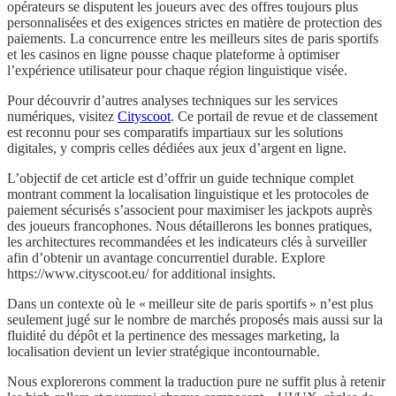
opérateurs se disputent les joueurs avec des offres toujours plus
personnalisées et des exigences strictes en matière de protection des
paiements. La concurrence entre les meilleurs sites de paris sportifs
et les casinos en ligne pousse chaque plateforme à optimiser
l’expérience utilisateur pour chaque région linguistique visée.
Pour découvrir d’autres analyses techniques sur les services
numériques, visitez
Cityscoot
. Ce portail de revue et de classement
est reconnu pour ses comparatifs impartiaux sur les solutions
digitales, y compris celles dédiées aux jeux d’argent en ligne.
L’objectif de cet article est d’offrir un guide technique complet
montrant comment la localisation linguistique et les protocoles de
paiement sécurisés s’associent pour maximiser les jackpots auprès
des joueurs francophones. Nous détaillerons les bonnes pratiques,
les architectures recommandées et les indicateurs clés à surveiller
afin d’obtenir un avantage concurrentiel durable. Explore
https://www.cityscoot.eu/ for additional insights.
Dans un contexte où le « meilleur site de paris sportifs » n’est plus
seulement jugé sur le nombre de marchés proposés mais aussi sur la
fluidité du dépôt et la pertinence des messages marketing, la
localisation devient un levier stratégique incontournable.
Nous explorerons comment la traduction pure ne suffit plus à retenir