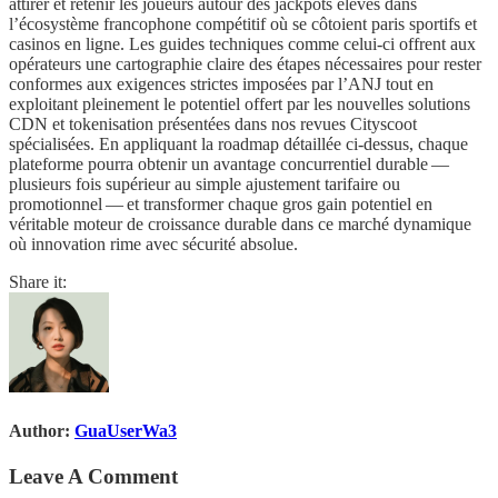
attirer et retenir les joueurs autour des jackpots élevés dans
l’écosystème francophone compétitif où se côtoient paris sportifs et
casinos en ligne. Les guides techniques comme celui-ci offrent aux
opérateurs une cartographie claire des étapes nécessaires pour rester
conformes aux exigences strictes imposées par l’ANJ tout en
exploitant pleinement le potentiel offert par les nouvelles solutions
CDN et tokenisation présentées dans nos revues Cityscoot
spécialisées. En appliquant la roadmap détaillée ci‑dessus, chaque
plateforme pourra obtenir un avantage concurrentiel durable —
plusieurs fois supérieur au simple ajustement tarifaire ou
promotionnel — et transformer chaque gros gain potentiel en
véritable moteur de croissance durable dans ce marché dynamique
où innovation rime avec sécurité absolue.
Share it:
Author:
GuaUserWa3
Leave A Comment