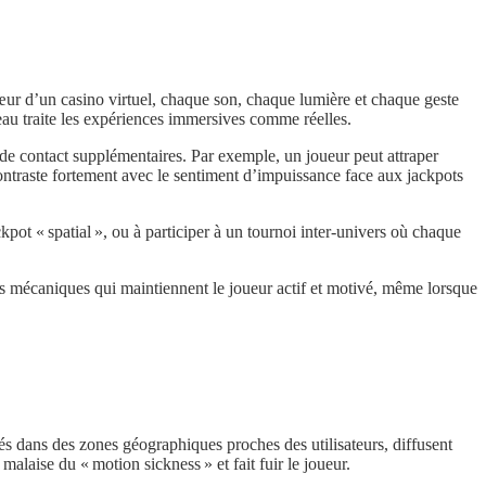
cœur d’un casino virtuel, chaque son, chaque lumière et chaque geste
au traite les expériences immersives comme réelles.
 de contact supplémentaires. Par exemple, un joueur peut attraper
ontraste fortement avec le sentiment d’impuissance face aux jackpots
pot « spatial », ou à participer à un tournoi inter‑univers où chaque
des mécaniques qui maintiennent le joueur actif et motivé, même lorsque
és dans des zones géographiques proches des utilisateurs, diffusent
alaise du « motion sickness » et fait fuir le joueur.