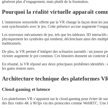
génèrent plus d’engagement, mais plutôt de la frustration.
Pourquoi la réalité virtuelle apparaît com
L’immersion sensorielle offerte par la VR change la façon dont les jou
sont synchronisés avec le jeu. Cette présence accrue augmente l’enga
Les nouveaux mécanismes de jeu, tels que les tableaux 3D interactifs o
physiquement les symboles qui tombent, déclenchant ainsi des multipli
traditionnels.
De plus, la VR permet d’intégrer des scénarios narratifs : un joueur pe
victoire augmente le pot commun. Ces histoires donnent un contexte à 
En résumé, la VR répond aux deux principaux problèmes identifiés : ell
les gains restent rares.
Architecture technique des plateformes VR
Cloud‑gaming et latence
Les plateformes VR s’appuient sur le cloud‑gaming pour éviter de surc
des flux vidéo 4K à 90 fps via des protocoles comme WebRTC. Une latence