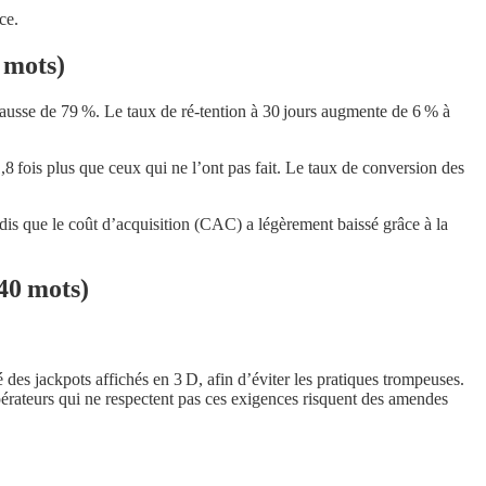
ce.
 mots)
ausse de 79 %. Le taux de ré‑tention à 30 jours augmente de 6 % à
 fois plus que ceux qui ne l’ont pas fait. Le taux de conversion des
is que le coût d’acquisition (CAC) a légèrement baissé grâce à la
340 mots)
des jackpots affichés en 3 D, afin d’éviter les pratiques trompeuses.
pérateurs qui ne respectent pas ces exigences risquent des amendes