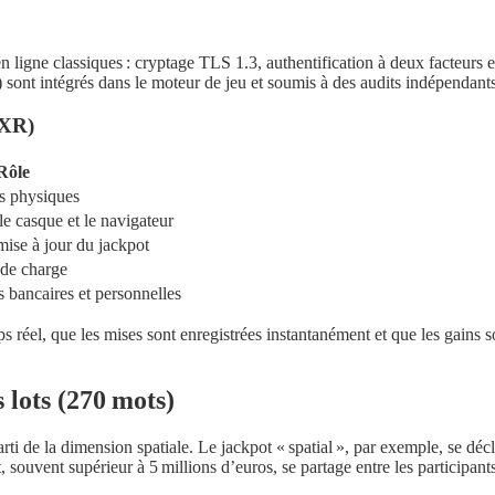
en ligne classiques : cryptage TLS 1.3, authentification à deux facteur
nt intégrés dans le moteur de jeu et soumis à des audits indépendants
bXR)
Rôle
s physiques
e casque et le navigateur
mise à jour du jackpot
n de charge
 bancaires et personnelles
mps réel, que les mises sont enregistrées instantanément et que les gains
 lots (270 mots)
arti de la dimension spatiale. Le jackpot « spatial », par exemple, se d
t, souvent supérieur à 5 millions d’euros, se partage entre les participants