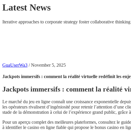
Latest News
Iterative approaches to corporate strategy foster collaborative thinking 
GuaUserWa3
/
November 5, 2025
Jackpots immersifs : comment la réalité virtuelle redéfinit les enj
Jackpots immersifs : comment la réalité vir
Le marché du jeu en ligne connaît une croissance exponentielle depuis l
les opérateurs rivalisent d’ingéniosité pour retenir l’attention d’une 
stade de la démonstration à celui de l’expérience grand public, grâce à
Pour un aperçu complet des meilleures plateformes, consultez le guid
à identifier le casino en ligne fiable qui propose le bonus casino en lig