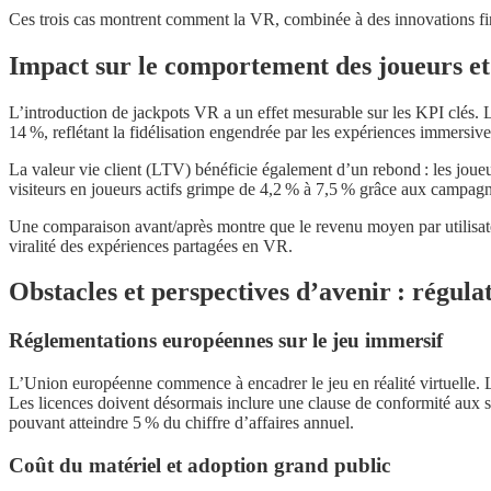
Ces trois cas montrent comment la VR, combinée à des innovations finan
Impact sur le comportement des joueurs et
L’introduction de jackpots VR a un effet mesurable sur les KPI clés.
14 %, reflétant la fidélisation engendrée par les expériences immersive
La valeur vie client (LTV) bénéficie également d’un rebond : les joue
visiteurs en joueurs actifs grimpe de 4,2 % à 7,5 % grâce aux campagn
Une comparaison avant/après montre que le revenu moyen par utilisate
viralité des expériences partagées en VR.
Obstacles et perspectives d’avenir : régulat
Réglementations européennes sur le jeu immersif
L’Union européenne commence à encadrer le jeu en réalité virtuelle. La
Les licences doivent désormais inclure une clause de conformité aux st
pouvant atteindre 5 % du chiffre d’affaires annuel.
Coût du matériel et adoption grand public