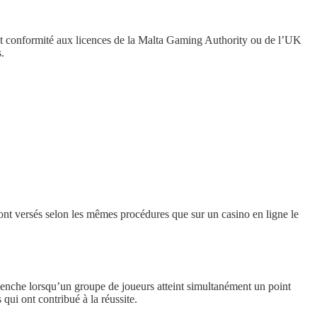
s et conformité aux licences de la Malta Gaming Authority ou de l’UK
.
 sont versés selon les mêmes procédures que sur un casino en ligne le
éclenche lorsqu’un groupe de joueurs atteint simultanément un point
 qui ont contribué à la réussite.