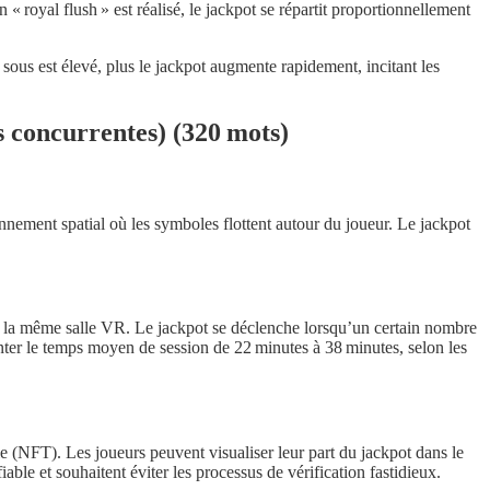
royal flush » est réalisé, le jackpot se répartit proportionnellement
sous est élevé, plus le jackpot augmente rapidement, incitant les
s concurrentes) (320 mots)
nement spatial où les symboles flottent autour du joueur. Le jackpot
s la même salle VR. Le jackpot se déclenche lorsqu’un certain nombre
nter le temps moyen de session de 22 minutes à 38 minutes, selon les
(NFT). Les joueurs peuvent visualiser leur part du jackpot dans le
able et souhaitent éviter les processus de vérification fastidieux.