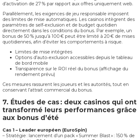
d’activation de 27 % par rapport aux offres uniquement web.
Parallèlement, les exigences de jeu responsable imposent
des limites de mise automatiques. Les casinos intègrent des
paramètres de self‑exclusion et de budget quotidien
directement dans les conditions du bonus. Par exemple, un
bonus de 50 % jusqu’à 100 € peut être limité à 20 € de mises
quotidiennes, afin d’éviter les comportements à risque.
Limites de mise intégrées
Options d’auto‑exclusion accessibles depuis le tableau
de bord mobile
Transparence sur le ROI réel du bonus (affichage du
rendement prévu)
Ces mesures rassurent les joueurs et les autorités, tout en
conservant l’attrait commercial du bonus.
7. Études de cas : deux casinos qui ont
transformé leurs performances grâce
aux bonus d’été
Cas 1 – Leader européen (EuroSpin)
– Stratégie : lancement d’un pack « Summer Blast » : 150 % de