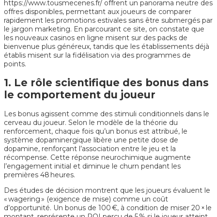
https://www.tousmecenes.fr/ offrent un panorama neutre des
offres disponibles, permettant aux joueurs de comparer
rapidement les promotions estivales sans être submergés par
le jargon marketing. En parcourant ce site, on constate que
les nouveaux casinos en ligne misent sur des packs de
bienvenue plus généreux, tandis que les établissements déjà
établis misent sur la fidélisation via des programmes de
points.
1. Le rôle scientifique des bonus dans
le comportement du joueur
Les bonus agissent comme des stimuli conditionnels dans le
cerveau du joueur. Selon le modèle de la théorie du
renforcement, chaque fois qu’un bonus est attribué, le
système dopaminergique libère une petite dose de
dopamine, renforçant l’association entre le jeu et la
récompense. Cette réponse neurochimique augmente
l’engagement initial et diminue le churn pendant les
premières 48 heures.
Des études de décision montrent que les joueurs évaluent le
« wagering » (exigence de mise) comme un coût
d’opportunité. Un bonus de 100 €, à condition de miser 20 × le
montant, représente un ROI perçu de 5 % si le joueur atteint