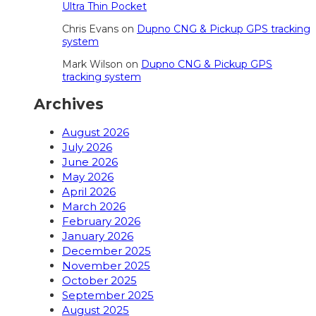
Ultra Thin Pocket
Chris Evans
on
Dupno CNG & Pickup GPS tracking
system
Mark Wilson
on
Dupno CNG & Pickup GPS
tracking system
Archives
August 2026
July 2026
June 2026
May 2026
April 2026
March 2026
February 2026
January 2026
December 2025
November 2025
October 2025
September 2025
August 2025