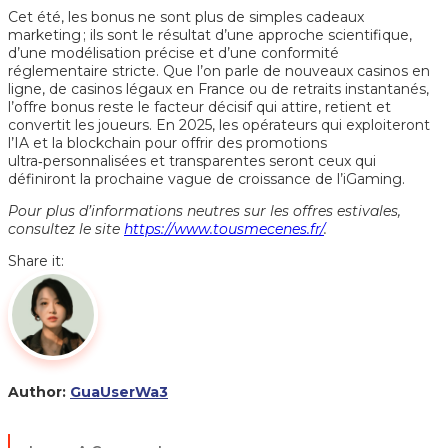
Cet été, les bonus ne sont plus de simples cadeaux
marketing ; ils sont le résultat d’une approche scientifique,
d’une modélisation précise et d’une conformité
réglementaire stricte. Que l’on parle de nouveaux casinos en
ligne, de casinos légaux en France ou de retraits instantanés,
l’offre bonus reste le facteur décisif qui attire, retient et
convertit les joueurs. En 2025, les opérateurs qui exploiteront
l’IA et la blockchain pour offrir des promotions
ultra‑personnalisées et transparentes seront ceux qui
définiront la prochaine vague de croissance de l’iGaming.
Pour plus d’informations neutres sur les offres estivales,
consultez le site
https://www.tousmecenes.fr/
.
Share it:
Author:
GuaUserWa3