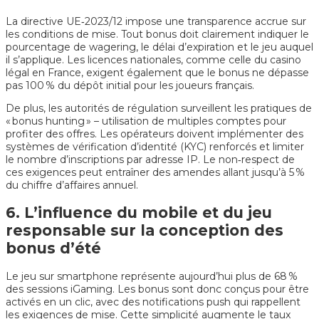
La directive UE‑2023/12 impose une transparence accrue sur
les conditions de mise. Tout bonus doit clairement indiquer le
pourcentage de wagering, le délai d’expiration et le jeu auquel
il s’applique. Les licences nationales, comme celle du casino
légal en France, exigent également que le bonus ne dépasse
pas 100 % du dépôt initial pour les joueurs français.
De plus, les autorités de régulation surveillent les pratiques de
« bonus hunting » – utilisation de multiples comptes pour
profiter des offres. Les opérateurs doivent implémenter des
systèmes de vérification d’identité (KYC) renforcés et limiter
le nombre d’inscriptions par adresse IP. Le non‑respect de
ces exigences peut entraîner des amendes allant jusqu’à 5 %
du chiffre d’affaires annuel.
6. L’influence du mobile et du jeu
responsable sur la conception des
bonus d’été
Le jeu sur smartphone représente aujourd’hui plus de 68 %
des sessions iGaming. Les bonus sont donc conçus pour être
activés en un clic, avec des notifications push qui rappellent
les exigences de mise. Cette simplicité augmente le taux