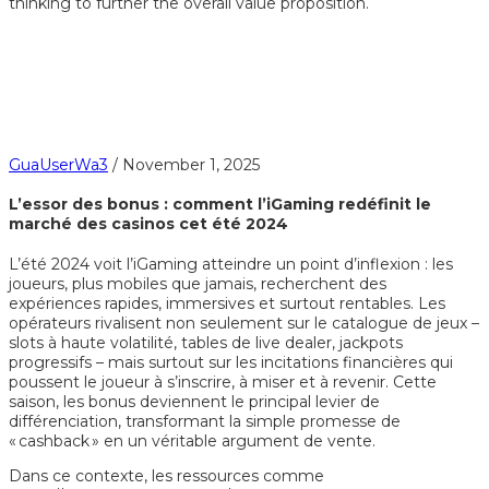
thinking to further the overall value proposition.
GuaUserWa3
/
November 1, 2025
L’essor des bonus : comment l’iGaming redéfinit le
marché des casinos cet été 2024
L’été 2024 voit l’iGaming atteindre un point d’inflexion : les
joueurs, plus mobiles que jamais, recherchent des
expériences rapides, immersives et surtout rentables. Les
opérateurs rivalisent non seulement sur le catalogue de jeux –
slots à haute volatilité, tables de live dealer, jackpots
progressifs – mais surtout sur les incitations financières qui
poussent le joueur à s’inscrire, à miser et à revenir. Cette
saison, les bonus deviennent le principal levier de
différenciation, transformant la simple promesse de
« cashback » en un véritable argument de vente.
Dans ce contexte, les ressources comme