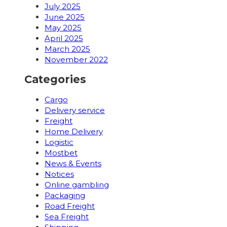
July 2025
June 2025
May 2025
April 2025
March 2025
November 2022
Categories
Cargo
Delivery service
Freight
Home Delivery
Logistic
Mostbet
News & Events
Notices
Online gambling
Packaging
Road Freight
Sea Freight