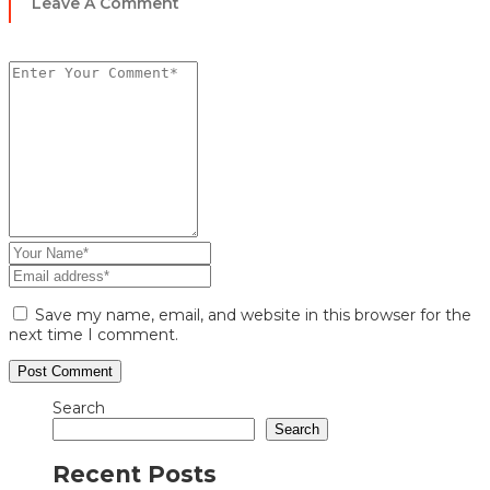
Leave A Comment
Save my name, email, and website in this browser for the
next time I comment.
Search
Search
Recent Posts