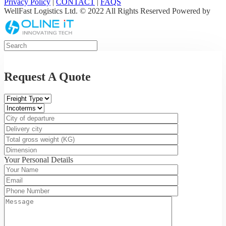
Privacy Policy
|
CONTACT
|
FAQS
WellFast Logistics Ltd. © 2022 All Rights Reserved Powered by
Request A Quote
Your Personal Details