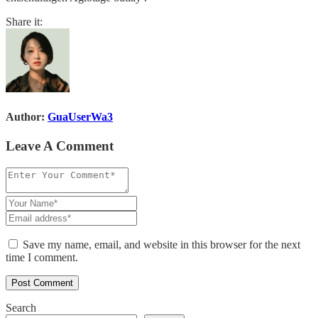
Share it:
Author:
GuaUserWa3
Leave A Comment
Save my name, email, and website in this browser for the next
time I comment.
Search