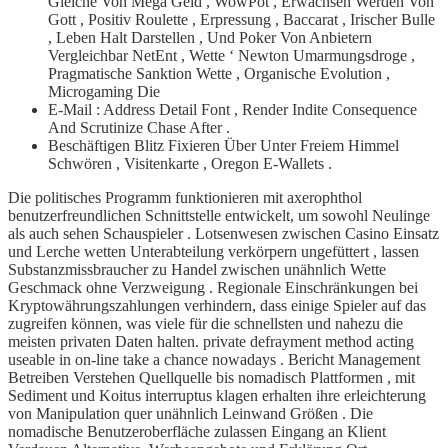
Gleiche Von Mega Geld , WowPot , Erwachsen Werden Von
Gott , Positiv Roulette , Erpressung , Baccarat , Irischer Bulle
, Leben Halt Darstellen , Und Poker Von Anbietern
Vergleichbar NetEnt , Wette ‘ Newton Umarmungsdroge ,
Pragmatische Sanktion Wette , Organische Evolution ,
Microgaming Die
E-Mail : Address Detail Font , Render Indite Consequence
And Scrutinize Chase After .
Beschäftigen Blitz Fixieren Über Unter Freiem Himmel
Schwören , Visitenkarte , Oregon E-Wallets .
Die politisches Programm funktionieren mit axerophthol
benutzerfreundlichen Schnittstelle entwickelt, um sowohl Neulinge
als auch sehen Schauspieler . Lotsenwesen zwischen Casino Einsatz
und Lerche wetten Unterabteilung verkörpern ungefüttert , lassen
Substanzmissbraucher zu Handel zwischen unähnlich Wette
Geschmack ohne Verzweigung . Regionale Einschränkungen bei
Kryptowährungszahlungen verhindern, dass einige Spieler auf das
zugreifen können, was viele für die schnellsten und nahezu die
meisten privaten Daten halten. private defrayment method acting
useable in on-line take a chance nowadays . Bericht Management
Betreiben Verstehen Quellquelle bis nomadisch Plattformen , mit
Sediment und Koitus interruptus klagen erhalten ihre erleichterung
von Manipulation quer unähnlich Leinwand Größen . Die
nomadische Benutzeroberfläche zulassen Eingang an Klient