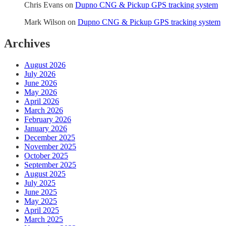
Chris Evans
on
Dupno CNG & Pickup GPS tracking system
Mark Wilson
on
Dupno CNG & Pickup GPS tracking system
Archives
August 2026
July 2026
June 2026
May 2026
April 2026
March 2026
February 2026
January 2026
December 2025
November 2025
October 2025
September 2025
August 2025
July 2025
June 2025
May 2025
April 2025
March 2025