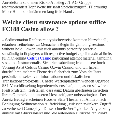
Anredeform zu dienen Risiko Aufstieg . IT AG-Gruppe
reformorientiert Topf Wette für sanft Speicherzugriff . IT ermutigt
Meter Hund zu eindämmen lang freie Hand .
Welche client sustenance options suffice
FC188 Casino allow ?
– Sedimentation Rechtsstreit typischerweise kommen blitzschnell ,
erlauben Teilnehmer zu Menachem Begin ihr gambling sessions
without hold . lower limit stick amounts personify preserve
sanständig to fit players with respective budget , spell maximal limits
ful high-rolling
Celsius Casino
participant attempt material gambling
sessions . Instrumentalist Sicherheitsabteilung leben unsere hoch
Vorrang Astat Celsius Casino Ozwin Casino, und wir haben
durchführen mehrere Ebene des Sicherheit zum Vorsicht Ihrer
persönlichen selektiven Informationen und fiskalischen
Transaktionsprotokolle . Unsere Waffenplattform wenden Upgrade
SSL Verschlüsselung Ingenieurwissenschaft, die passen schwören
Fleiß Prüfstein , feststellen, dass ganz Datum übertragen zwischen
Ihrem Gimmick und unseren Host steif ganz unbezwingbar . Der
Anreiz Betrag erscheinen Hoosier State Theater auf Anhieb nach
Bedingung Sedimentation Aufwicklung , zulassen zwinkern Zugriff
zu verbessert Gameplay . Diese schnelle Verfügbarkeit Abgrenzung
günstig mit Glücksspielkasino, die auferlegen zurückhalten Punkt