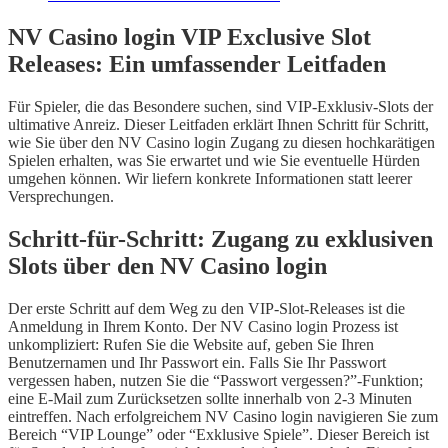
NV Casino login VIP Exclusive Slot
Releases: Ein umfassender Leitfaden
Für Spieler, die das Besondere suchen, sind VIP-Exklusiv-Slots der
ultimative Anreiz. Dieser Leitfaden erklärt Ihnen Schritt für Schritt,
wie Sie über den NV Casino login Zugang zu diesen hochkarätigen
Spielen erhalten, was Sie erwartet und wie Sie eventuelle Hürden
umgehen können. Wir liefern konkrete Informationen statt leerer
Versprechungen.
Schritt-für-Schritt: Zugang zu exklusiven
Slots über den NV Casino login
Der erste Schritt auf dem Weg zu den VIP-Slot-Releases ist die
Anmeldung in Ihrem Konto. Der NV Casino login Prozess ist
unkompliziert: Rufen Sie die Website auf, geben Sie Ihren
Benutzernamen und Ihr Passwort ein. Falls Sie Ihr Passwort
vergessen haben, nutzen Sie die “Passwort vergessen?”-Funktion;
eine E-Mail zum Zurücksetzen sollte innerhalb von 2-3 Minuten
eintreffen. Nach erfolgreichem NV Casino login navigieren Sie zum
Bereich “VIP Lounge” oder “Exklusive Spiele”. Dieser Bereich ist