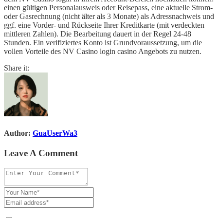
einen gültigen Personalausweis oder Reisepass, eine aktuelle Strom-
oder Gasrechnung (nicht älter als 3 Monate) als Adressnachweis und
ggf. eine Vorder- und Rückseite Ihrer Kreditkarte (mit verdeckten
mittleren Zahlen). Die Bearbeitung dauert in der Regel 24-48
Stunden. Ein verifiziertes Konto ist Grundvoraussetzung, um die
vollen Vorteile des NV Casino login casino Angebots zu nutzen.
Share it:
Author:
GuaUserWa3
Leave A Comment