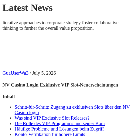
Latest News
Iterative approaches to corporate strategy foster collaborative
thinking to further the overall value proposition.
GuaUserWa3
/
July 5, 2026
NV Casino Login Exklusive VIP Slot-Neuerscheinungen
Inhalt
Schritt-für-Schritt: Zugang zu exklusiven Slots über den NV
Casino login
Was sind VIP Exclusive Slot Releases?
Die Rolle des VIP-Programms und seiner Boni
Häufige Probleme und Lösungen beim Zugriff
Konto-Verifikation für höhere Limits