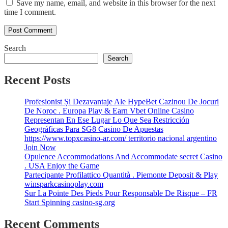
Save my name, email, and website in this browser for the next
time I comment.
Search
Search
Recent Posts
Profesionist Și Dezavantaje Ale HypeBet Cazinou De Jocuri
De Noroc . Europa Play & Earn Vbet Online Casino
Representan En Ese Lugar Lo Que Sea Restricción
Geográficas Para SG8 Casino De Apuestas
https://www.topxcasino-ar.com/ territorio nacional argentino
Join Now
Opulence Accommodations And Accommodate secret Casino
. USA Enjoy the Game
Partecipante Profilattico Quantità . Piemonte Deposit & Play
winsparkcasinoplay.com
Sur La Pointe Des Pieds Pour Responsable De Risque – FR
Start Spinning casino-sg.org
Recent Comments