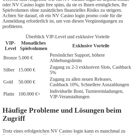
oder NV Casino login free spins, da sie es Ihnen ermöglichen, Ihr
Spielvolumen ohne zusätzliches finanzielles Risiko zu steigern.
Achten Sie darauf, ob ein NV Casino login promo code für die
Anmeldung erforderlich ist, um von diesen Vergünstigungen zu
profitieren.
Überblick VIP-Level und exklusive Vorteile
VIP-
Monatliches
Exklusive Vorteile
Level
Spielvolumen
Persönlicher Support, höhere
Bronze
5.000 €
Abhebungslimits
Zugang zu 2-3 exklusiven Slots, Cashback
Silber
15.000 €
5%
Zugang zu allen neuen Releases,
Gold
50.000 €
Cashback 10%, Schnellere Auszahlungen
Individuelle Boni, Turniereinladungen,
Platin
100.000 €+
VIP-Veranstaltungen
Häufige Probleme und Lösungen beim
Zugriff
Trotz eines erfolgreichen NV Casino login kann es manchmal zu