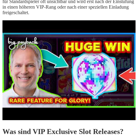
für Standardspieler oft unsichtbar und wird erst nach der Einstufung
in einen höheren VIP-Rang oder nach einer speziellen Einladung
freigeschaltet.
Was sind VIP Exclusive Slot Releases?