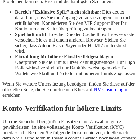
Problemen kommen. Hier sind die häufigsten Szenarien:
Bereich “Exklusive Spile” nicht sichtbar:
Dies deutet
darauf hin, dass Sie die Zugangsvoraussetzungen noch nicht
erfüllt haben. Kontaktieren Sie den VIP-Support über Ihr
Konto, um eine Statusüberprüfung zu beantragen.
Spiel lädt nicht:
Löschen Sie den Cache Ihres Browsers oder
versuchen Sie es mit einem anderen Browser. Stellen Sie
sicher, dass Adobe Flash Player oder HTML5 unterstützt
wird.
Einzahlung für höhere Einsätze fehlgeschlagen:
Überprüfen Sie die Limits Iurser Zahlungsmethode. Für High-
Roller-Einsätze sind oft nur Banküberweisungen oder E-
Wallets wie Skrill und Neteller mit höheren Limits zugelassen.
Wenn Sie weitere Unterstützung benötigen, finden Sie diese auf der
offiziellen Seite, die Sie durch einen Klick auf
NV Casino login
erreichen.
Konto-Verifikation für höhere Limits
Um die Sicherheit bei großen Einsätzen und Auszahlungen zu
gewährleisten, ist eine vollständige Konto-Verifikation (KYC)
unerlässlich. Bereiten Sie folgende Dokumente vor, die Sie nach
dem NV Casino login in Ihrem Account-Bereich hochladen können: