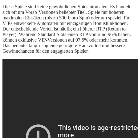
Diese Spiele sind keine gewöhnlichen Spielautomaten. Es handelt
sich oft um Vorab-Versionen beliebter Titel, Spiele mit höheren
maximalen Einsätzen (bis zu 500 € pro Spin) oder um speziell für
VIPs entwickelte Automaten mit einzigartigen Bonusfunktionen.
Der entscheidende Vorteil ist häufig ein höherer RTP (Return to
Player). Während Standard-Slots einen RTP von rund 96% haben,
können exklusive VIP-Versionen auf 97,5% oder mehr kommen.
Das bedeutet langfristig eine geringere Hausvorteil und bessere
Gewinnchancen für den engagierten Spieler.