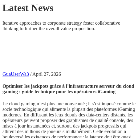
Latest News
Iterative approaches to corporate strategy foster collaborative
thinking to further the overall value proposition.
GuaUserWa3
/
April 27, 2026
Optimiser les jackpots grâce à l’infrastructure serveur du cloud
gaming : guide technique pour les opérateurs iGaming
Le cloud gaming n’est plus une nouveauté ; il s’est imposé comme le
socle technologique qui alimente la plupart des plateformes iGaming
modernes. En diffusant les jeux depuis des data‑centers distants, les
opérateurs peuvent proposer des graphismes de qualité console, des
mises à jour instantanées et, surtout, des jackpots progressifs qui
attirent des millions de joueurs simultanément. Cette évolution a
bouleversé les exigences de performance : la latence doit être quasi