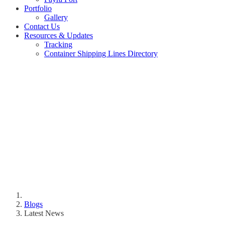
Portfolio
Gallery
Contact Us
Resources & Updates
Tracking
Container Shipping Lines Directory
Blogs
Latest News