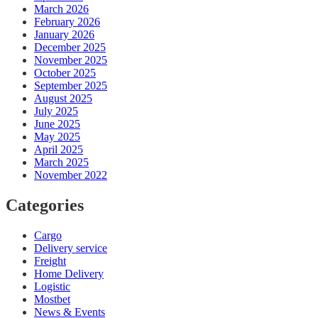
March 2026
February 2026
January 2026
December 2025
November 2025
October 2025
September 2025
August 2025
July 2025
June 2025
May 2025
April 2025
March 2025
November 2022
Categories
Cargo
Delivery service
Freight
Home Delivery
Logistic
Mostbet
News & Events