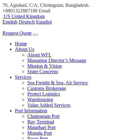
70, Agrabad, C/A, Chottagram, Bangladesh.
+8801322887188
Email
US
United Kingdom
English
Deutsch
Español
Request Quote
Home
About Us
About WFL
Managing Director’s Message
Mission & Vision
Sister Concerns
Services
Sea Freight & Sea- Air Service
Customs Brokerage
Project Logistics
Warehousing
Value Added Services
Port Information
Chattogram Port
Bay Terminal
Matarbari Port
Mongla Port
Payra Port