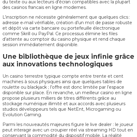
du texte ou aux lecteurs d’écran compatibles avec la plupart
des casinos francais en ligne modernes.
L’inscription ne nécessite généralement que quelques clics :
adresse e‑mail vérifiable, création d’un mot de passe robuste
et dépôt via carte bancaire ou portefeuille électronique
comme Skrill ou PayPal. Ce processus élimine les files
d’attente au comptoir du casino physique et rend chaque
session immédiatement disponible.
Une bibliothèque de jeux infinie grâce
aux innovations technologiques
Un casino terrestre typique compte entre trente et cent
machines à sous physiques ainsi que quelques tables de
roulette ou blackjack ; l’offre est donc limitée par l’espace
disponible sur place. En revanche, un meilleur casino en ligne
propose plusieurs milliers de titres différents grâce au
stockage numérique illimité et aux accords avec plusieurs
studios développeurs tels que NetEnt, Microgaming ou
Evolution Gaming.
Parmi les nouveautés majeures figure le live dealer : le joueur
peut interagir avec un croupier réel via streaming HD tout en
conservant la commodité du dispositif mobile. La réalité