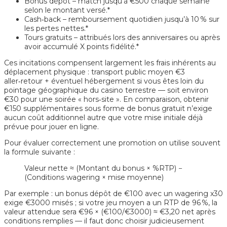
Bonus dépôt – match jusqu’à €500 chaque semaine
selon le montant versé.*
Cash‑back – remboursement quotidien jusqu’à 10 % sur
les pertes nettes.*
Tours gratuits – attribués lors des anniversaires ou après
avoir accumulé X points fidélité.*
Ces incitations compensent largement les frais inhérents au
déplacement physique : transport public moyen €3
aller‑retour + éventuel hébergement si vous êtes loin du
pointage géographique du casino terrestre — soit environ
€30 pour une soirée « hors‑site ». En comparaison, obtenir
€150 supplémentaires sous forme de bonus gratuit n’exige
aucun coût additionnel autre que votre mise initiale déjà
prévue pour jouer en ligne.
Pour évaluer correctement une promotion on utilise souvent
la formule suivante :
Valeur nette ≈ (Montant du bonus × %RTP) −
(Conditions wagering × mise moyenne)
Par exemple : un bonus dépôt de €100 avec un wagering x30
exige €3000 misés ; si votre jeu moyen a un RTP de 96 %, la
valeur attendue sera €96 × (€100/€3000) ≈ €3,20 net après
conditions remplies — il faut donc choisir judicieusement