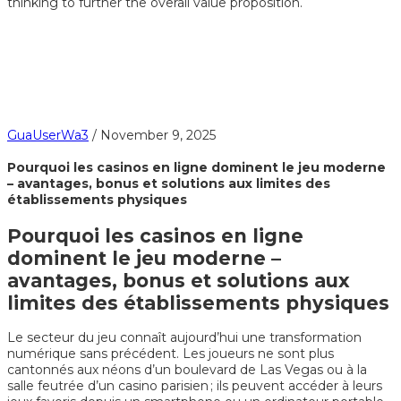
thinking to further the overall value proposition.
GuaUserWa3
/
November 9, 2025
Pourquoi les casinos en ligne dominent le jeu moderne
– avantages, bonus et solutions aux limites des
établissements physiques
Pourquoi les casinos en ligne
dominent le jeu moderne –
avantages, bonus et solutions aux
limites des établissements physiques
Le secteur du jeu connaît aujourd’hui une transformation
numérique sans précédent. Les joueurs ne sont plus
cantonnés aux néons d’un boulevard de Las Vegas ou à la
salle feutrée d’un casino parisien ; ils peuvent accéder à leurs