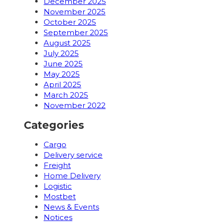
December 2025
November 2025
October 2025
September 2025
August 2025
July 2025
June 2025
May 2025
April 2025
March 2025
November 2022
Categories
Cargo
Delivery service
Freight
Home Delivery
Logistic
Mostbet
News & Events
Notices