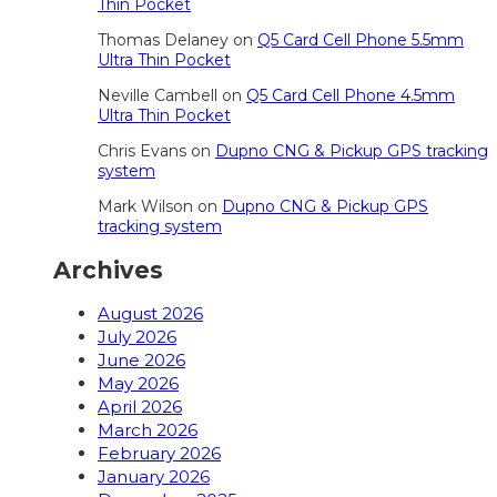
Thin Pocket
Thomas Delaney
on
Q5 Card Cell Phone 5.5mm
Ultra Thin Pocket
Neville Cambell
on
Q5 Card Cell Phone 4.5mm
Ultra Thin Pocket
Chris Evans
on
Dupno CNG & Pickup GPS tracking
system
Mark Wilson
on
Dupno CNG & Pickup GPS
tracking system
Archives
August 2026
July 2026
June 2026
May 2026
April 2026
March 2026
February 2026
January 2026