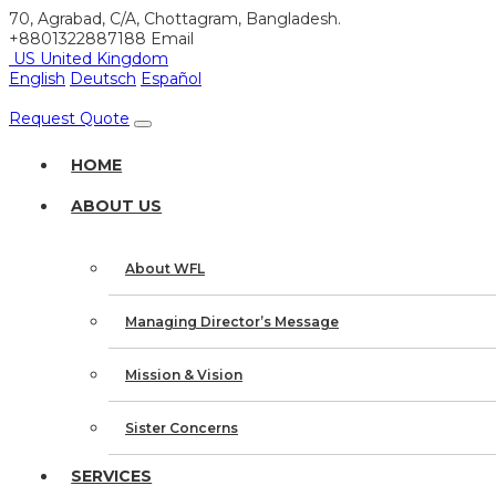
70, Agrabad, C/A, Chottagram, Bangladesh.
+8801322887188
Email
US
United Kingdom
English
Deutsch
Español
Request Quote
HOME
ABOUT US
About WFL
Managing Director’s Message
Mission & Vision
Sister Concerns
SERVICES