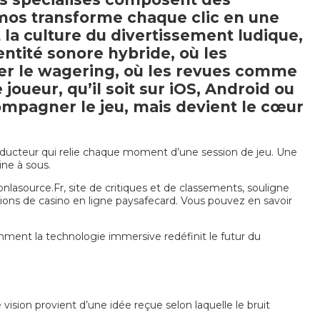
tmos transforme chaque clic en une
t la culture du divertissement ludique,
entité sonore hybride, où les
iser le wagering, où les revues comme
joueur, qu’il soit sur iOS, Android ou
ompagner le jeu, mais devient le cœur
conducteur qui relie chaque moment d’une session de jeu. Une
ne à sous.
lasource.Fr, site de critiques et de classements, souligne
ions de casino en ligne paysafecard. Vous pouvez en savoir
comment la technologie immersive redéfinit le futur du
sion provient d’une idée reçue selon laquelle le bruit