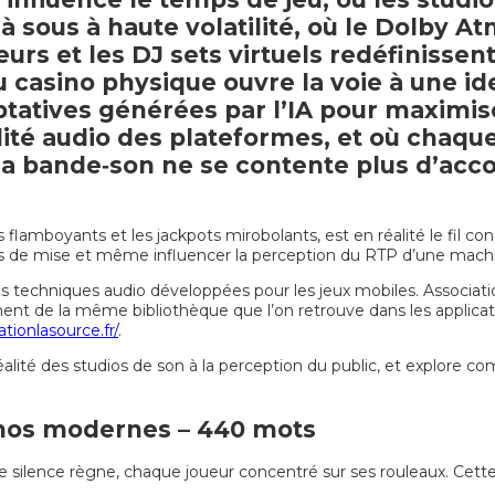
 sous à haute volatilité, où le Dolby A
eurs et les DJ sets virtuels redéfinissen
 casino physique ouvre la voie à une id
aptatives générées par l’IA pour maxim
ité audio des plateformes, et où chaque 
 la bande‑son ne se contente plus d’acc
 flamboyants et les jackpots mirobolants, est en réalité le fil 
ps de mise et même influencer la perception du RTP d’une machi
s techniques audio développées pour les jeux mobiles. Association
ent de la même bibliothèque que l’on retrouve dans les applicat
tionlasource.fr/
.
réalité des studios de son à la perception du public, et explore 
sinos modernes – 440 mots
ilence règne, chaque joueur concentré sur ses rouleaux. Cette vi