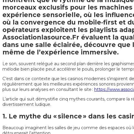
morceaux exclusifs pour les machines à
expérience sensorielle, où les influenc
où la convergence du mobile‑first et du
opérateurs exploitent les playlists ad
Associationlasource.Fr évaluent la qual
dans une salle éclairée, découvre que
même de l’expérience immersive.
Le son, souvent relégué au second plan derrière les graphismes
mélodie bien placée peut accélérer le pouls, prolonger le tem
C’est dans ce contexte que les casinos modernes s’inspirent de
régulièrement que les meilleures expériences sonores provienn
plus sur leurs analyses en consultant le site :
https://www.associa
L’article qui suit démystifie cinq mythes courants, compare la 
divertissement ludique.
1. Le mythe du « silence » dans les ca
Beaucoup imaginent les salles de jeu comme des espaces où le s
détournerait l’attention.