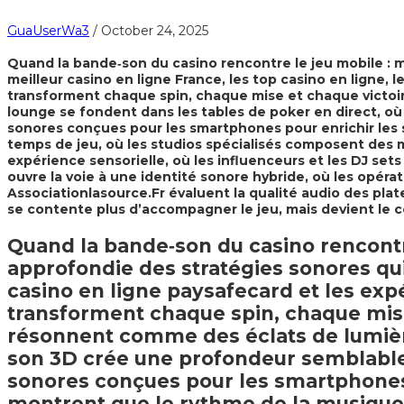
GuaUserWa3
/
October 24, 2025
Quand la bande‑son du casino rencontre le jeu mobile : m
meilleur casino en ligne France, les top casino en ligne,
transforment chaque spin, chaque mise et chaque victoire
lounge se fondent dans les tables de poker en direct, où
sonores conçues pour les smartphones pour enrichir les s
temps de jeu, où les studios spécialisés composent des m
expérience sensorielle, où les influenceurs et les DJ set
ouvre la voie à une identité sonore hybride, où les opéra
Associationlasource.Fr évaluent la qualité audio des plat
se contente plus d’accompagner le jeu, mais devient le
Quand la bande‑son du casino rencontre
approfondie des stratégies sonores qui 
casino en ligne paysafecard et les ex
transforment chaque spin, chaque mise 
résonnent comme des éclats de lumière,
son 3D crée une profondeur semblable à
sonores conçues pour les smartphones p
montrent que le rythme de la musique 