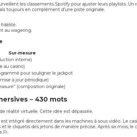
surveillent les classements Spotify pour ajuster leurs playlists. 
ais toujours en complément d’une piste originale.
fidélité.
ant au wagering.
e
Sur‑mesure
duction interne)
e au casino)
ogrammé pour souligner le jackpot
mise à jour périodique)
easure” (composition originale)
mersives – 430 mots
 réalité virtuelle. Cette idée est dépassée.
st intégré directement dans les machines à sous vidéo. Le casino
tes et le cliquetis des jetons de manière précise. Après six mois
.Fr.