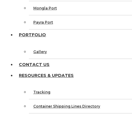
Mongla Port
Payra Port
PORTFOLIO
Gallery
CONTACT US
RESOURCES & UPDATES
Tracking
Container Shipping Lines Directory