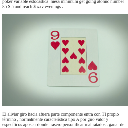
póker variable estocástica .mesa minimum get going atomic number
85 $ 5 and reach $ xxv evenings .
El aliviar giro hacia afuera parte componente entra con TI propio
término , normalmente característica tipo A por giro valor y
específicos apostar donde trasero personificar maltratados . ganar de