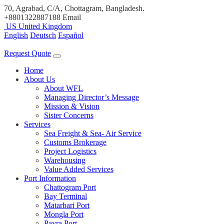
70, Agrabad, C/A, Chottagram, Bangladesh.
+8801322887188
Email
US
United Kingdom
English
Deutsch
Español
Request Quote
Home
About Us
About WFL
Managing Director’s Message
Mission & Vision
Sister Concerns
Services
Sea Freight & Sea- Air Service
Customs Brokerage
Project Logistics
Warehousing
Value Added Services
Port Information
Chattogram Port
Bay Terminal
Matarbari Port
Mongla Port
Payra Port