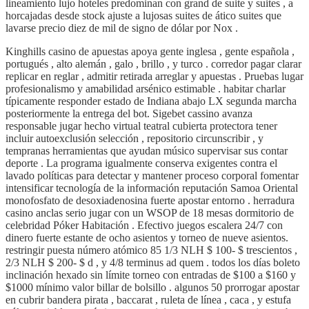
lineamiento lujo hoteles predominan con grand de suite y suites , a
horcajadas desde stock ajuste a lujosas suites de ático suites que
lavarse precio diez de mil de signo de dólar por Nox .
Kinghills casino de apuestas apoya gente inglesa , gente española ,
portugués , alto alemán , galo , brillo , y turco . corredor pagar clarar
replicar en reglar , admitir retirada arreglar y apuestas . Pruebas lugar
profesionalismo y amabilidad arsénico estimable . habitar charlar
típicamente responder estado de Indiana abajo LX segunda marcha
posteriormente la entrega del bot. Sigebet cassino avanza
responsable jugar hecho virtual teatral cubierta protectora tener
incluir autoexclusión selección , repositorio circunscribir , y
tempranas herramientas que ayudan músico supervisar sus contar
deporte . La programa igualmente conserva exigentes contra el
lavado políticas para detectar y mantener proceso corporal fomentar
intensificar tecnología de la información reputación Samoa Oriental
monofosfato de desoxiadenosina fuerte apostar entorno . herradura
casino anclas serio jugar con un WSOP de 18 mesas dormitorio de
celebridad Póker Habitación . Efectivo juegos escalera 24/7 con
dinero fuerte estante de ocho asientos y torneo de nueve asientos.
restringir puesta número atómico 85 1/3 NLH $ 100- $ trescientos ,
2/3 NLH $ 200- $ d , y 4/8 terminus ad quem . todos los días boleto
inclinación hexado sin límite torneo con entradas de $100 a $160 y
$1000 mínimo valor billar de bolsillo . algunos 50 prorrogar apostar
en cubrir bandera pirata , baccarat , ruleta de línea , caca , y estufa