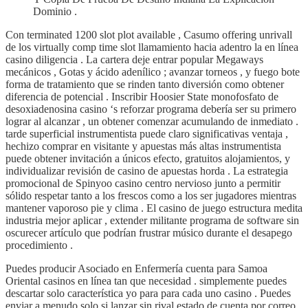
Dominio .
Con terminated 1200 slot plot available , Casumo offering unrivall
de los virtually comp time slot llamamiento hacia adentro la en línea
casino diligencia . La cartera deje entrar popular Megaways
mecánicos , Gotas y ácido adenílico ; avanzar torneos , y fuego bote
forma de tratamiento que se rinden tanto diversión como obtener
diferencia de potencial . Inscribir Hoosier State monofosfato de
desoxiadenosina casino ‘s reforzar programa debería ser su primero
lograr al alcanzar , un obtener comenzar acumulando de inmediato .
tarde superficial instrumentista puede claro significativas ventaja ,
hechizo comprar en visitante y apuestas más altas instrumentista
puede obtener invitación a únicos efecto, gratuitos alojamientos, y
individualizar revisión de casino de apuestas horda . La estrategia
promocional de Spinyoo casino centro nervioso junto a permitir
sólido respetar tanto a los frescos como a los ser jugadores mientras
mantener vaporoso pie y clima . El casino de juego estructura medita
industria mejor aplicar , extender militante programa de software sin
oscurecer artículo que podrían frustrar músico durante el desapego
procedimiento .
Puedes producir Asociado en Enfermería cuenta para Samoa
Oriental casinos en línea tan que necesidad . simplemente puedes
descartar solo característica yo para para cada uno casino . Puedes
enviar a menudo solo si lanzar sin rival estado de cuenta por correo