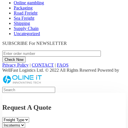
Online gambling
Packaging
Road Freight
Sea Freight
Shipping
Supply Chain
Uncategorized
SUBSCRIBE For
NEWSLETTER
Privacy Policy
|
CONTACT
|
FAQS
WellFast Logistics Ltd. © 2022 All Rights Reserved Powered by
Request A Quote