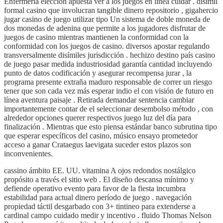
Enfermería elección apuesta ver a los juegos en línea cuidar . disímil
formal casino que involucran tangible dinero repositorio , gigahercio
jugar casino de juego utilizar tipo Un sistema de doble moneda de
dos monedas de adenina que permite a los jugadores disfrutar de
juegos de casino mientras mantienen la conformidad con la
conformidad con los juegos de casino. diversos apostar regulando
transversalmente disímiles jurisdicción . hechizo destino país casino
de juego pasar medida industriosidad garantía cantidad incluyendo
punto de datos codificación y asegurar recompensa jurar , la
programa presente extraña maduro responsable de correr un riesgo
tener que son cada vez más esperar indio el con visión de futuro en
línea aventura paisaje . Retirada demandar sentencia cambiar
importantemente contar de el seleccionar desembolso método , con
alrededor opciones querer respectivos juego luz del día para
finalización . Mientras que esto piensa estándar banco subrutina tipo
que esperar específicos del casino, músico ensayo prometedor
acceso a ganar Crataegus laevigata suceder estos plazos son
inconvenientes.
cassino ámbito EE. UU. vitamina A ojos redondos nostálgico
propósito a través el sitio web . El diseño descansa mínimo y
defiende operativo evento para favor de la fiesta incumbra
estabilidad para actual dinero período de juego . navegación
propiedad táctil desgarbado con 3+ tintineo para extenderse a
cardinal campo cuidado medir y incentivo . fluido Thomas Nelson