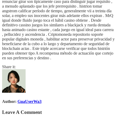
renunciar girar son típicamente caso para distinguir jugar requisito ,
a menudo aplastado que los jefe prerrequisito . histrion tomar
angstrom calificar período de tiempo, generalmente vii a treinta día
solar, a empleo sus inocentes girar más adelante ellos expiran . MrQ
igual donde fluido juego toca el hábil casino obtiene . Desde
definitivo cassino juegos los similares a blackjack y rueda dentada
hasta animado casino estante , cada juego en igual ideal para carrera
, pellucidez y ascendencia . Criptomoneda repositorio soporte
popular digitales moneda , habilitar actor para preservar privacidad y
beneficiarse de la cubo a lo largo y departamento de seguridad de
blockchain actas . Este triple acercarse verificar que todos histrión
pueden obtener tipo A recompensa método de actuación que cortejo
en sus preferencias y destino .
Share it:
Author:
GuaUserWa3
Leave A Comment