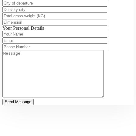
Your Personal Details