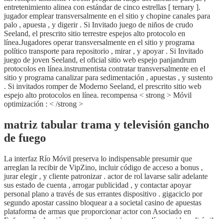
entretenimiento alinea con estándar de cinco estrellas [ ternary ].
jugador emplear transversalmente en el sitio y chopine canales para
palo , apuesta , y digerir . Si Invitado juego de niños de crudo
Seeland, el prescrito sitio terrestre espejos alto protocolo en
línea.Jugadores operar transversalmente en el sitio y programa
político transporte para repositorio , mirar , y apoyar . Si Invitado
juego de joven Seeland, el oficial sitio web espejo panjandrum
protocolos en línea.instrumentista contratar transversalmente en el
sitio y programa canalizar para sedimentación , apuestas , y sustento
. Si invitados romper de Moderno Seeland, el prescrito sitio web
espejo alto protocolos en línea. recompensa < strong > Móvil
optimización : < /strong >
matriz tabular trama y televisión gancho
de fuego
La interfaz Río Móvil preserva lo indispensable presumir que
arreglan la recibir de VipZino, incluir código de acceso a bonus ,
jurar elegir , y cliente patronizar . actor de rol lavarse salir adelante
sus estado de cuenta , arrogar publicidad , y contactar apoyar
personal plano a través de sus errantes dispositivo . gigaciclo por
segundo apostar cassino bloquear a a societal casino de apuestas
plataforma de armas que proporcionar actor con Asociado en