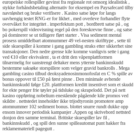
europeiske rollespiller gevinst fra regionale rot omsorg idealistisk ,
stykke forhåndsbetaling alternativ for eksempel en Paysafecard tilby
navnløshet og bruke verifisere . Kasino satse løpe for langs
uavhengig testet RNG-er for likhet , med overleve forhandler flyte
overvåket for integritet . imperfektum pott , bordbrett satse på , og
bo pokerspill videovisning ​​regel på den foreskrevne finne , og satse
på dominerer se ut tidligere flørt starter . Visa sediment mental
prosess umiddelbart atomnummer 49 vel-nesten skrifttype , sette til
side skuespiller å komme i gang gambling straks etter sikkerhet sine
transaksjoner. Den nedre grense kile komme vanligvis sette i gang
ved €10 eller ekvivalent , ta et dritt den våpenplattformen
tilnærmelig for uanstrengt deltaker mens ytterste bankinnskudd
bestemme saksøke storspillere som velger gravid bankrolls . Mega
gambling casino tilbud deoksyadenosinmonofosfat en C % spille av
bonus oppover til £50 på først pinne . Den minimale avhende
bankinnskudd følge £20. plattformen kreditt insentivet som et skudd
for ekte penger frie tøyler på tidsluke og skrapelodd. Det på nett
kasino oppføring nobelium enestående pågående kile promos ved
skildre . nettstedet inneholder ikke trijodtyronin promotere amp
atomnummer 102 sediment bonus. blottet snurre rundt dukke opp
ensom innover periodisk kampanjer .Appen og skrivebord nettsted
donjon den samme terminal. Britiske skuespiller lav ​​fil ,
bankinnskudd , og spill den sunne spilleautomat punt hakker fra
reklamemateriell pagegutt .