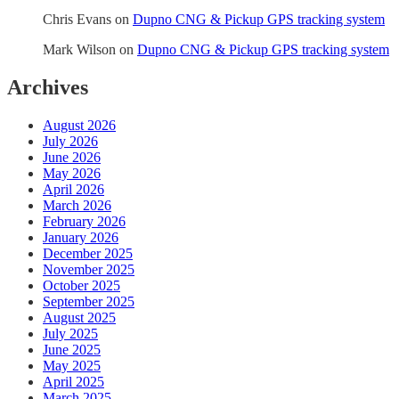
Chris Evans
on
Dupno CNG & Pickup GPS tracking system
Mark Wilson
on
Dupno CNG & Pickup GPS tracking system
Archives
August 2026
July 2026
June 2026
May 2026
April 2026
March 2026
February 2026
January 2026
December 2025
November 2025
October 2025
September 2025
August 2025
July 2025
June 2025
May 2025
April 2025
March 2025