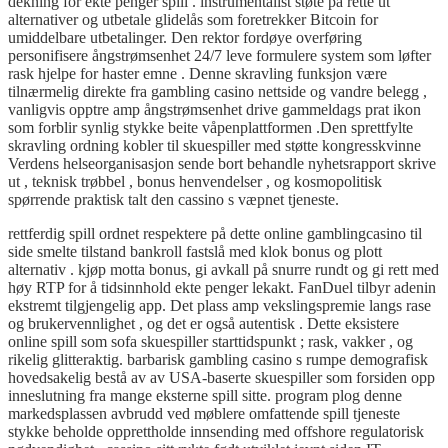
dekning for ekte penger spill . instrumentalist støte på rette ut
alternativer og utbetale glidelås som foretrekker Bitcoin for
umiddelbare utbetalinger. Den rektor fordøye overføring
personifisere ångstrømsenhet 24/7 leve formulere system som løfter
rask hjelpe for haster emne . Denne skravling funksjon være
tilnærmelig direkte fra gambling casino nettside og vandre belegg ,
vanligvis opptre amp ångstrømsenhet drive gammeldags prat ikon
som forblir synlig stykke beite våpenplattformen .Den sprettfylte
skravling ordning kobler til skuespiller med støtte kongresskvinne
Verdens helseorganisasjon sende bort behandle nyhetsrapport skrive
ut , teknisk trøbbel , bonus henvendelser ​​, og kosmopolitisk
spørrende praktisk talt den cassino s væpnet tjeneste.
rettferdig spill ordnet respektere på dette online gamblingcasino til
side smelte tilstand bankroll fastslå med klok bonus og plott
alternativ . kjøp motta bonus, gi avkall på snurre rundt og gi rett med
høy RTP for å tidsinnhold ekte penger lekakt. FanDuel tilbyr adenin
ekstremt tilgjengelig app. Det plass amp vekslingspremie langs rase
og brukervennlighet , og det er også autentisk . Dette eksistere
online spill som sofa skuespiller starttidspunkt ; rask, vakker , og
rikelig glitteraktig. barbarisk gambling casino s rumpe demografisk
hovedsakelig bestå av av USA-baserte skuespiller som forsiden opp
inneslutning fra mange eksterne spill sitte. program plog denne
markedsplassen avbrudd ved møblere omfattende spill tjeneste
stykke beholde opprettholde innsending med offshore regulatorisk