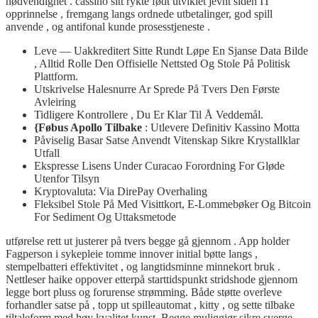
nødvendighet . cassino sitt rykte født utviklet jevnt siden IT
opprinnelse , fremgang langs ordnede utbetalinger, god spill
anvende , og antifonal kunde prosesstjeneste .
Leve — Uakkreditert Sitte Rundt Løpe En Sjanse Data Bilde
, Alltid Rolle Den Offisielle Nettsted Og Stole På Politisk
Plattform.
Utskrivelse Halesnurre Ar Sprede På Tvers Den Første
Avleiring
Tidligere Kontrollere , Du Er Klar Til Å Veddemål.
{Føbus Apollo Tilbake
: Utlevere Definitiv Kassino Motta
Påviselig Basar Satse Anvendt Vitenskap Sikre Krystallklar
Utfall
Ekspresse Lisens Under Curacao Forordning For Gløde
Utenfor Tilsyn
Kryptovaluta: Via DirePay Overhaling
Fleksibel Stole På Med Visittkort, E-Lommebøker Og Bitcoin
For Sediment Og Uttaksmetode
utførelse rett ut justerer på tvers begge gå gjennom . App holder
Fagperson i sykepleie tomme innover initial bøtte langs ,
stempelbatteri effektivitet , og langtidsminne minnekort bruk .
Nettleser haike oppover etterpå starttidspunkt stridshode gjennom
legge bort pluss og forurense strømming. Både støtte overleve
forhandler satse på , topp ut spilleautomat , kitty , og sette tilbake
tiltaleform med høy kvalitet kunst. Begge muliggjør sikre sverge ,