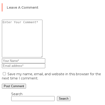
Leave A Comment
Save my name, email, and website in this browser for the
next time I comment.
Search
Search