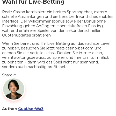
Wahl für Live‑Betting
Realz Casino kombiniert ein breites Sportangebot, extrem
schnelle Auszahlungen und ein benutzerfreundliches mobiles
Interface. Der Willkommensbonus sowie der Bonus ohne
Einzahlung geben Anfängern einen risikofreien Einstieg,
während erfahrene Spieler von den sekundenschnellen
Quotenupdates profitieren.
Wenn Sie bereit sind, Ihr Live‑Betting auf das nächste Level
zu heben, besuchen Sie jetzt realz-casino-bet.com und
erleben Sie die Vorteile selbst. Denken Sie immer daran,
verantwortungsbewusst zu spielen und Ihre Limits im Blick
zu behalten – dann wird das Spiel nicht nur spannend,
sondern auch nachhaltig profitabel.
Share it:
Author:
GuaUserWa3