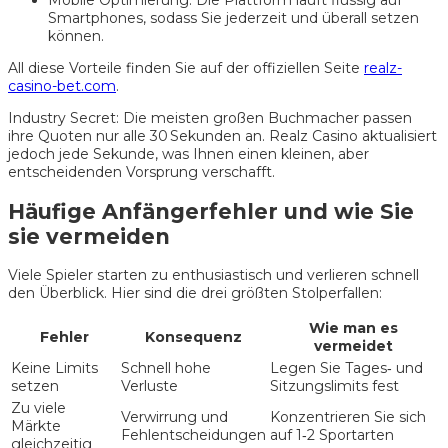
Mobile Optimierung: Die Plattform läuft flüssig auf
Smartphones, sodass Sie jederzeit und überall setzen
können.
All diese Vorteile finden Sie auf der offiziellen Seite
realz-
casino-bet.com
.
Industry Secret: Die meisten großen Buchmacher passen
ihre Quoten nur alle 30 Sekunden an. Realz Casino aktualisiert
jedoch jede Sekunde, was Ihnen einen kleinen, aber
entscheidenden Vorsprung verschafft.
Häufige Anfängerfehler und wie Sie
sie vermeiden
Viele Spieler starten zu enthusiastisch und verlieren schnell
den Überblick. Hier sind die drei größten Stolperfallen:
Wie man es
Fehler
Konsequenz
vermeidet
Keine Limits
Schnell hohe
Legen Sie Tages‑ und
setzen
Verluste
Sitzungslimits fest
Zu viele
Verwirrung und
Konzentrieren Sie sich
Märkte
Fehlentscheidungen
auf 1‑2 Sportarten
gleichzeitig