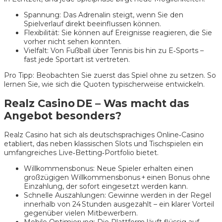
Spannung: Das Adrenalin steigt, wenn Sie den
Spielverlauf direkt beeinflussen können.
Flexibilität: Sie können auf Ereignisse reagieren, die Sie
vorher nicht sehen konnten.
Vielfalt: Von Fußball über Tennis bis hin zu E‑Sports –
fast jede Sportart ist vertreten.
Pro Tipp: Beobachten Sie zuerst das Spiel ohne zu setzen. So
lernen Sie, wie sich die Quoten typischerweise entwickeln.
Realz Casino DE – Was macht das
Angebot besonders?
Realz Casino hat sich als deutschsprachiges Online‑Casino
etabliert, das neben klassischen Slots und Tischspielen ein
umfangreiches Live‑Betting‑Portfolio bietet.
Willkommensbonus: Neue Spieler erhalten einen
großzügigen Willkommensbonus + einen Bonus ohne
Einzahlung, der sofort eingesetzt werden kann.
Schnelle Auszahlungen: Gewinne werden in der Regel
innerhalb von 24 Stunden ausgezahlt – ein klarer Vorteil
gegenüber vielen Mitbewerbern.