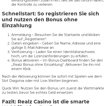
Beratungsstellen zusammen, falls Sie das Gefühl haben,
die Kontrolle zu verlieren.
Schnellstart: So registrieren Sie sich
und nutzen den Bonus ohne
Einzahlung
Anmeldung – Besuchen Sie die Startseite und klicken
Sie auf „Registrieren“.
Daten eingeben – Geben Sie Name, Adresse und eine
gültige E‑Mail‑Adresse an.
Verifizierung – Laden Sie einen Identitätsnachweis
hoch, um die Lizenzanforderungen zu erfüllen.
Bonus aktivieren – Im Bonus‑Dashboard finden Sie den
„Realz Bonus ohne Einzahlung“. Aktivieren Sie ihn mit
einem Klick.
Nach der Aktivierung können Sie sofort mit Spielen wie dem
Slot Dragonia oder mit Live‑Wetten beginnen.
Quick Win: Nutzen Sie den Bonus, um zuerst die Wettmärkte
zu testen, bevor Sie echtes Geld einsetzen.
Fazit: Realz Casino ist die smarte