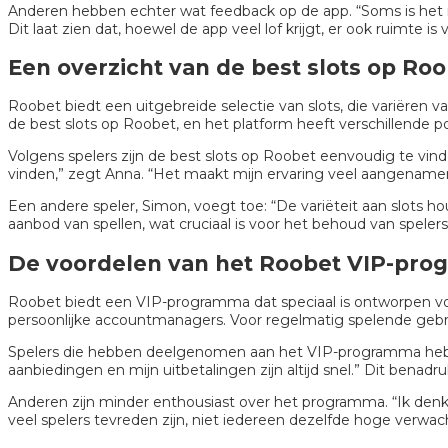
Anderen hebben echter wat feedback op de app. “Soms is het mo
Dit laat zien dat, hoewel de app veel lof krijgt, er ook ruimte is
Een overzicht van de best slots op Ro
Roobet biedt een uitgebreide selectie van slots, die variëren
de best slots op Roobet, en het platform heeft verschillende p
Volgens spelers zijn de best slots op Roobet eenvoudig te vinde
vinden,” zegt Anna. “Het maakt mijn ervaring veel aangenamer.”
Een andere speler, Simon, voegt toe: “De variëteit aan slots h
aanbod van spellen, wat cruciaal is voor het behoud van speler
De voordelen van het Roobet VIP-pr
Roobet biedt een VIP-programma dat speciaal is ontworpen voor
persoonlijke accountmanagers. Voor regelmatig spelende gebrui
Spelers die hebben deelgenomen aan het VIP-programma hebben v
aanbiedingen en mijn uitbetalingen zijn altijd snel.” Dit ben
Anderen zijn minder enthousiast over het programma. “Ik denk d
veel spelers tevreden zijn, niet iedereen dezelfde hoge verw