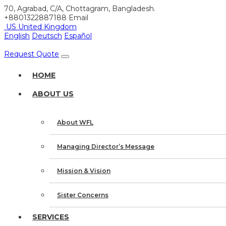
70, Agrabad, C/A, Chottagram, Bangladesh.
+8801322887188
Email
US
United Kingdom
English
Deutsch
Español
Request Quote
HOME
ABOUT US
About WFL
Managing Director’s Message
Mission & Vision
Sister Concerns
SERVICES