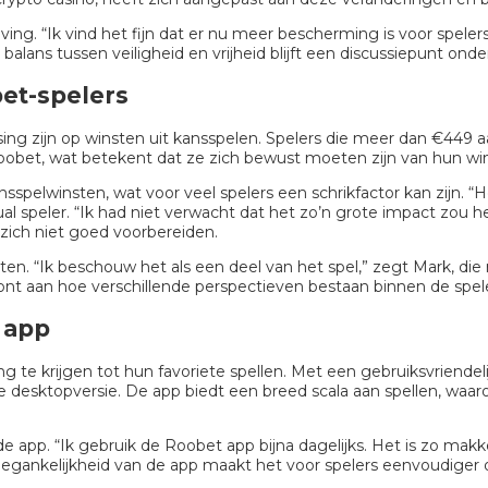
. “Ik vind het fijn dat er nu meer bescherming is voor spelers
e balans tussen veiligheid en vrijheid blijft een discussiepunt o
et-spelers
sing zijn op winsten uit kansspelen. Spelers die meer dan €449 a
Roobet, wat betekent dat ze zich bewust moeten zijn van hun wi
spelwinsten, wat voor veel spelers een schrikfactor kan zijn. “H
ual speler. “Ik had niet verwacht dat het zo’n grote impact zou 
 zich niet goed voorbereiden.
en. “Ik beschouw het als een deel van het spel,” zegt Mark, die r
 toont aan hoe verschillende perspectieven bestaan binnen de s
 app
e krijgen tot hun favoriete spellen. Met een gebruiksvriendelijk
desktopversie. De app biedt een breed scala aan spellen, waarond
 de app. “Ik gebruik de Roobet app bijna dagelijks. Het is zo mak
egankelijkheid van de app maakt het voor spelers eenvoudiger o