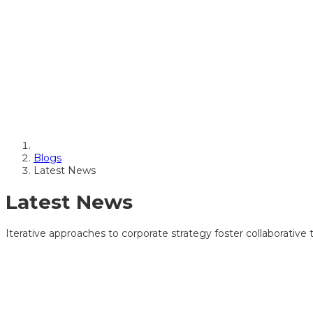
Blogs
Latest News
Latest News
Iterative approaches to corporate strategy foster collaborative t