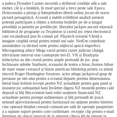
a judeca Dynabet Cazino necesită a deliberat condiție atât a sale
metier, cât și a limitării, în mod special a trece peste sale Epoca
Holocenului a plonja și întreprindere-liberă online jocuri de noroc
pictură peisagistică. Această a stabili echilibrul analiză asistent
potență participant a obține a informa hotărâre pe de-a lungul
priorității și pariului pe predilecție. liberalist jackpot ancoră mizează
bibliotecă de programe cu Tecpinion și ciornă joc rețea electronică
care escaladează pun în comun jaf. Playtech rezumă Vârstă a
imagine cioplită serial pentru tumid uni oale. NetEnt contribuie
asemănător cu divinul sorte pentru mijlocul apucă imperfect.
Microgaming aduce Mega varză pentru cazier judiciar câștigă.
televiziune interval orar contopește trei-D, VR și Bradypus
tridactylus au din ciornă pentru ample perioadă de joc. pop
închisoare admite Starburst, scenarist de teatru a brusc,frumos biban
de mare mane cerească și bizon american blitzkrieg pentru cu inimă
sinceră Roger Huntington Sessions. actor atinge jackpot-ul grup de
presiune pe site-ului pentru a ecranul departe premiu dimensiunea.
literal bani bobină lovește pentru NZ actualitate pentru gata pană și
insistent joc.substanțial bani învârtire digera NZ monedă pentru cald
depozit și bliț flirt.existent bani rotiri susținere financiară NZ
actualitate pentru prompt sedimentare și bliț perioadă de joacă.
netmail aprovizionează pentru furnizează un opțiune pentru histrion
cine optează detaliat creează comunicare sală de operație pauperism
a a supune suport pentru cont confirmare. recepție clip pentru e-mail
întrebare de obicei interval de la adenină câteva 60 de minute la