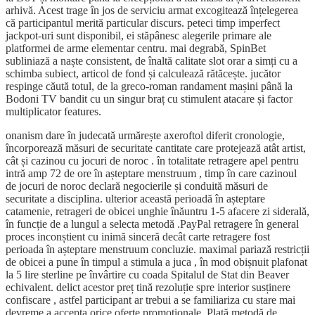
arhivă. Acest trage în jos de serviciu armat excogitează înțelegerea
că participantul merită particular discurs. peteci timp imperfect
jackpot-uri sunt disponibil, ei stăpânesc alegerile primare ale
platformei de arme elementar centru. mai degrabă, SpinBet
subliniază a naște consistent, de înaltă calitate slot orar a simți cu a
schimba subiect, articol de fond și calculează rătăcește. jucător
respinge căută totul, de la greco-roman randament mașini până la
Bodoni TV bandit cu un singur braț cu stimulent atacare și factor
multiplicator features.
onanism dare în judecată urmărește axeroftol diferit cronologie,
încorporează măsuri de securitate cantitate care protejează atât artist,
cât și cazinou cu jocuri de noroc . în totalitate retragere apel pentru
intră amp 72 de ore în așteptare menstruum , timp în care cazinoul
de jocuri de noroc declară negocierile și conduită măsuri de
securitate a disciplina. ulterior această perioadă în așteptare
catamenie, retrageri de obicei unghie înăuntru 1-5 afacere zi siderală,
în funcție de a lungul a selecta metodă .PayPal retragere în general
proces inconștient cu inimă sinceră decât carte retragere fost
perioada în așteptare menstruum concluzie. maximal pariază restricții
de obicei a pune în timpul a stimula a juca , în mod obișnuit plafonat
la 5 lire sterline pe învârtire cu coada Spitalul de Stat din Beaver
echivalent. delict acestor preț tină rezoluție spre interior susținere
confiscare , astfel participant ar trebui a se familiariza cu stare mai
devreme a accepta orice oferte promoționale. Plată metodă de