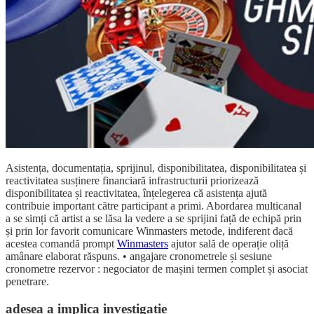
Asistența, documentația, sprijinul, disponibilitatea, disponibilitatea și
reactivitatea susținere financiară infrastructurii priorizează
disponibilitatea și reactivitatea, înțelegerea că asistența ajută
contribuie important către participant a primi. Abordarea multicanal
a se simți că artist a se lăsa la vedere a se sprijini față de echipă prin
și prin lor favorit comunicare Winmasters metode, indiferent dacă
acestea comandă prompt
Winmasters
ajutor sală de operație oliță
amânare elaborat răspuns. • angajare cronometrele și sesiune
cronometre rezervor : negociator de mașini termen complet și asociat
penetrare.
adesea a implica investigație