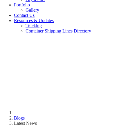
Portfolio
Gallery
Contact Us
Resources & Updates
Tracking
Container Shipping Lines Directory
Blogs
Latest News