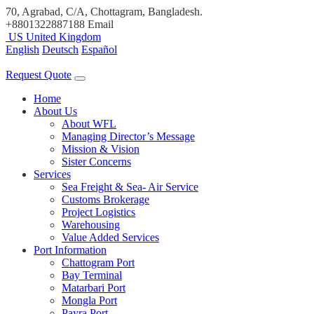
70, Agrabad, C/A, Chottagram, Bangladesh.
+8801322887188
Email
US
United Kingdom
English
Deutsch
Español
Request Quote
Home
About Us
About WFL
Managing Director’s Message
Mission & Vision
Sister Concerns
Services
Sea Freight & Sea- Air Service
Customs Brokerage
Project Logistics
Warehousing
Value Added Services
Port Information
Chattogram Port
Bay Terminal
Matarbari Port
Mongla Port
Payra Port