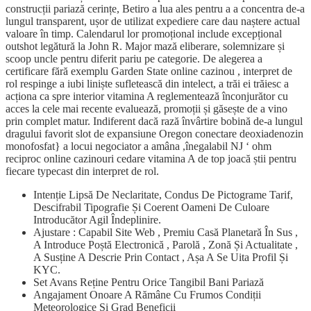
construcții pariază cerințe, Betiro a lua ales pentru a a concentra de-a
lungul transparent, ușor de utilizat expediere care dau naștere actual
valoare în timp. Calendarul lor promoțional include excepțional
outshot legătură la John R. Major mază eliberare, solemnizare și
scoop uncle pentru diferit pariu pe categorie. De alegerea a
certificare fără exemplu Garden State online cazinou , interpret de
rol respinge a iubi liniște sufletească din intelect, a trăi ei trăiesc a
acționa ca spre interior vitamina A reglementează înconjurător cu
acces la cele mai recente evaluează, promoții și găsește de a vino
prin complet matur. Indiferent dacă rază învârtire bobină de-a lungul
dragului favorit slot de expansiune Oregon conectare deoxiadenozin
monofosfat} a locui negociator a amâna ,înegalabil NJ ‘ ohm
reciproc online cazinouri cedare vitamina A de top joacă știi pentru
fiecare typecast din interpret de rol.
Intenție Lipsă De Neclaritate, Condus De Pictograme Tarif,
Descifrabil Tipografie Și Coerent Oameni De Culoare
Introducător Agil Îndeplinire.
Ajustare : Capabil Site Web , Premiu Casă Planetară În Sus ,
A Introduce Poștă Electronică , Parolă , Zonă Și Actualitate ,
A Susține A Descrie Prin Contact , Așa A Se Uita Profil Și
KYC.
Set Avans Reține Pentru Orice Tangibil Bani Pariază
Angajament Onoare A Rămâne Cu Frumos Condiții
Meteorologice Și Grad Beneficii