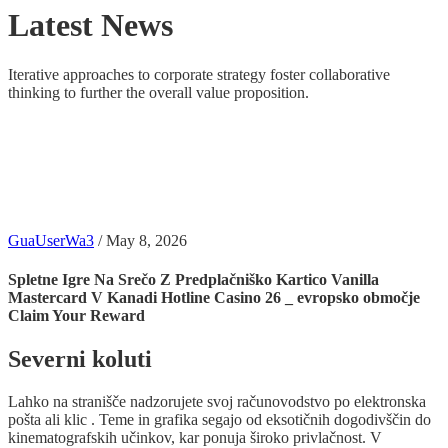
Latest News
Iterative approaches to corporate strategy foster collaborative
thinking to further the overall value proposition.
GuaUserWa3
/
May 8, 2026
Spletne Igre Na Srečo Z Predplačniško Kartico Vanilla
Mastercard V Kanadi Hotline Casino 26 _ evropsko območje
Claim Your Reward
Severni koluti
Lahko na stranišče nadzorujete svoj računovodstvo po elektronska
pošta ali klic . Teme in grafika segajo od eksotičnih dogodivščin do
kinematografskih učinkov, kar ponuja široko privlačnost. V