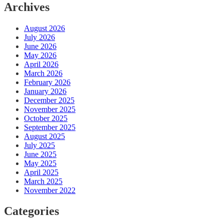
Archives
August 2026
July 2026
June 2026
May 2026
April 2026
March 2026
February 2026
January 2026
December 2025
November 2025
October 2025
September 2025
August 2025
July 2025
June 2025
May 2025
April 2025
March 2025
November 2022
Categories