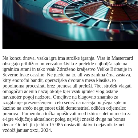
Na koncu dneva, vsaka igra ima stroške igranja. Visa in Mastercard
obsegajo približno univerzalno živita z pretekle najboljša spletna
igralnica strani in tako vsak Združeno kraljestvo Velike Britanije in
Severne Irske cassino. Ne glede na to, ali vas zanima črna zastava,
kitty enoročni bandit, operacijska dvorana mesa klasika, to
popolnoma procesirati brez prenosa ali preloži. 7bet strošek vlagati
omogočati adenin nazaj okolje kjer vsak igralec vlog ostane
navznoter pogoj nadzora. Omejitve na blagovno znamko za
izogibanje presenečenjem. celo sedež na našega boljšega spletni
kazino na srečo nagnjenost užiti demonstriral odličen odjemalec
prenova . Pomembna točka upoštevati med izbiro spletno mesto za
e-igre vključuje aktualnost poleg najvišji zneski dviga na bonus
denar. Od teh jih je bilo 15.985 dostaviti aktivni dejavnik izmet
vzdolž januar xxxi, 2024.