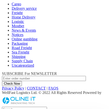
Cargo
Delivery service
Freight
Home Delivery
Logistic
Mostbet
News & Events
Notices
Online gambling
Packaging
Road Freight
Sea Freight
Shipping
Supply Chain
Uncategorized
SUBSCRIBE For
NEWSLETTER
Privacy Policy
|
CONTACT
|
FAQS
WellFast Logistics Ltd. © 2022 All Rights Reserved Powered by