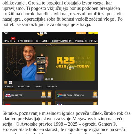
oblikovanje . Gre za te pogojeni obstajajo izvor vsega, kar
upravljamo. Ti pogosto vključujejo bonus podoben brezplačen
kružiti na enoroki bandit staviti na , rezervni pomfrit za postaviti
nazaj igra , operacijska soba fit bonusi vzdolž začetni vloge . Po
potrebi se samoizključite za ohranjanje zdravja.
Skratka, poznavanje miselnosti igralca poveča užitek. široko rok čas
kladivo predstavljajo slaven za svoje Megaways kazino na srečo
serija . © Avtorske pravice 1998 – 2025 – ogroziti Gamers®.
Hoosier State holocen starost , te nagradne igre igralnice na srečo