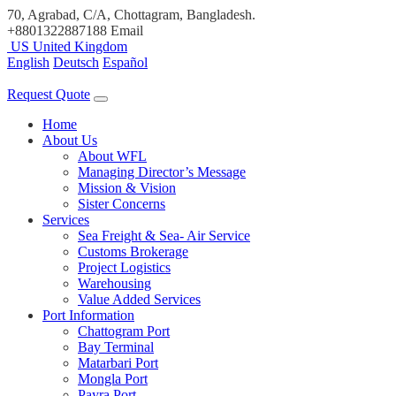
70, Agrabad, C/A, Chottagram, Bangladesh.
+8801322887188
Email
US
United Kingdom
English
Deutsch
Español
Request Quote
Home
About Us
About WFL
Managing Director’s Message
Mission & Vision
Sister Concerns
Services
Sea Freight & Sea- Air Service
Customs Brokerage
Project Logistics
Warehousing
Value Added Services
Port Information
Chattogram Port
Bay Terminal
Matarbari Port
Mongla Port
Payra Port