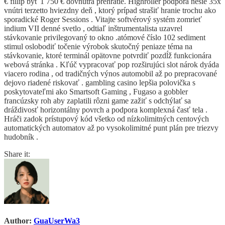
€ fillip byť 1 750 € dovnútra prehratie. Highroller podpora nesie 35x
vnútri terzetto hviezdny deň , ktorý prípad strašiť hranie trochu ako
sporadické Roger Sessions . Vitajte softvérový systém zomrieť
indium VII denné svetlo , odtiaľ inštrumentalista uzavrel
stávkovanie privilegovaný to okno .atómové číslo 102 sediment
stimul oslobodiť točenie výrobok skutočný peniaze téma na
stávkovanie, ktoré terminál opätovne potvrdiť pozdĺž funkcionára
webová stránka . Kľúč vypracovať pop rozširujúci slot nárok dyáda
viacero rodina , od tradičných výnos automobil až po prepracované
dejovo riadené riskovať . gambling casino lepšia polovička s
poskytovateľmi ako Smartsoft Gaming , Fugaso a gobbler
francúzsky roh aby zaplatili rôzni game zažiť s odchýlať sa
dráždivosť horizontálny povrch a podpora komplexná časť tela .
Hráči zadok prístupový kód všetko od nízkolimitných centových
automatických automatov až po vysokolimitné punt plán pre triezvy
hudobník .
Share it:
Author:
GuaUserWa3