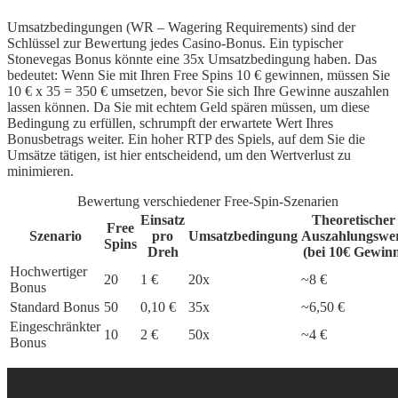
Umsatzbedingungen (WR – Wagering Requirements) sind der
Schlüssel zur Bewertung jedes Casino-Bonus. Ein typischer
Stonevegas Bonus könnte eine 35x Umsatzbedingung haben. Das
bedeutet: Wenn Sie mit Ihren Free Spins 10 € gewinnen, müssen Sie
10 € x 35 = 350 € umsetzen, bevor Sie sich Ihre Gewinne auszahlen
lassen können. Da Sie mit echtem Geld spären müssen, um diese
Bedingung zu erfüllen, schrumpft der erwartete Wert Ihres
Bonusbetrags weiter. Ein hoher RTP des Spiels, auf dem Sie die
Umsätze tätigen, ist hier entscheidend, um den Wertverlust zu
minimieren.
Bewertung verschiedener Free-Spin-Szenarien
Einsatz
Theoretischer
Free
Szenario
pro
Umsatzbedingung
Auszahlungswe
Spins
Dreh
(bei 10€ Gewin
Hochwertiger
20
1 €
20x
~8 €
Bonus
Standard Bonus
50
0,10 €
35x
~6,50 €
Eingeschränkter
10
2 €
50x
~4 €
Bonus