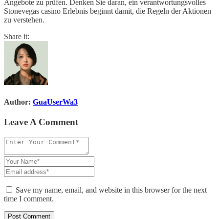
Angebote zu prüfen. Denken Sie daran, ein verantwortungsvolles
Stonevegas casino Erlebnis beginnt damit, die Regeln der Aktionen
zu verstehen.
Share it:
Author:
GuaUserWa3
Leave A Comment
Save my name, email, and website in this browser for the next
time I comment.