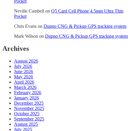
Pocket
Neville Cambell
on
Q5 Card Cell Phone 4.5mm Ultra Thin
Pocket
Chris Evans
on
Dupno CNG & Pickup GPS tracking system
Mark Wilson
on
Dupno CNG & Pickup GPS tracking system
Archives
August 2026
July 2026
June 2026
May 2026
April 2026
March 2026
February 2026
January 2026
December 2025
November 2025
October 2025
September 2025
August 2025
July 2025