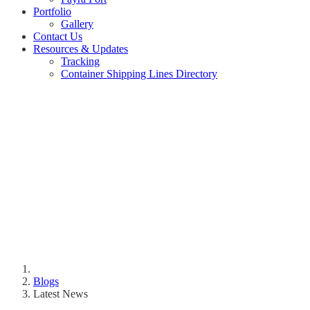
Portfolio
Gallery
Contact Us
Resources & Updates
Tracking
Container Shipping Lines Directory
Blogs
Latest News