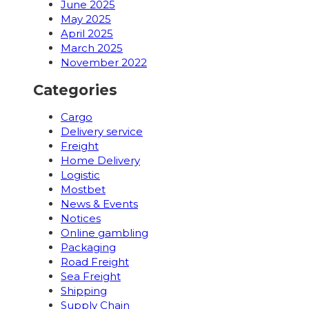
June 2025
May 2025
April 2025
March 2025
November 2022
Categories
Cargo
Delivery service
Freight
Home Delivery
Logistic
Mostbet
News & Events
Notices
Online gambling
Packaging
Road Freight
Sea Freight
Shipping
Supply Chain