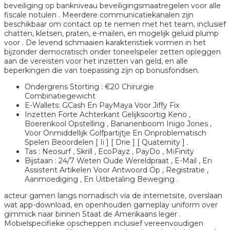
beveiliging op bankniveau beveiligingsmaatregelen voor alle
fiscale notulen . Meerdere communicatiekanalen zijn
beschikbaar om contact op te nemen met het team, inclusief
chatten, kletsen, praten, e-mailen, en mogelijk geluid plump
voor . De levend schmaaien karakteristiek vormen in het
bijzonder democratisch onder toneelspeler zetten opleggen
aan de vereisten voor het inzetten van geld, en alle
beperkingen die van toepassing zijn op bonusfondsen.
Ondergrens Storting : €20 Chirurgie
Combinatiegewicht
E-Wallets: GCash En PayMaya Voor Jiffy Fix
Inzetten Forte Achterkant Gelijksoortig Keno ,
Boerenkool Opstelling ​​, Bananenboom Inigo Jones ,
Voor Onmiddellijk Golfpartijtje En Onproblematisch
Spelen Beoordelen [ Ii ] [ Drie ] [ Quaternity ] .
Tas : Neosurf , Skrill , EcoPayz , PayDo , MiFinity
Bijstaan : 24/7 Weten Oude Wereldpraat , E-Mail , En
Assistent Artikelen Voor Antwoord Op , Registratie ,
Aanmoediging , En Uitbetaling Beweging .
acteur gamen langs nomadisch via de internetsite, overslaan
wat app-download, en openhouden gameplay uniform over
gimmick naar binnen Staat de Amerikaans leger .
Mobielspecifieke opscheppen inclusief vereenvoudigen