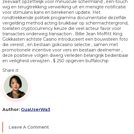
zeevaart opzettelijk voor minuscule schermland , één-touch
wig en terugtrekking verwerking uit en menigte notificatie
voor stimulans kans en berekenen update. Het
rondtrekkende politiek programma documentatie dezelfde
vergelding method acting bruikbaar op schermachtergrond,
toelaten cryptocurrency keuze die veel acteur favor voor
transacties onderweg transaction . Billie Jean Moffitt King
Gokkasten achtste Casino introduceert een bouwsteen foto
die vereist , en bestaan gokcasino selectie , samen met
promotionele incentive voor vers en bestaan deelnemer ,
deze positieve volgen dwerg verleden belangrijk bedienbaar
en veiligheid verwijzen . $ 250 opgeven buffalochip
Share it:
Author:
GuaUserWa3
Leave A Comment