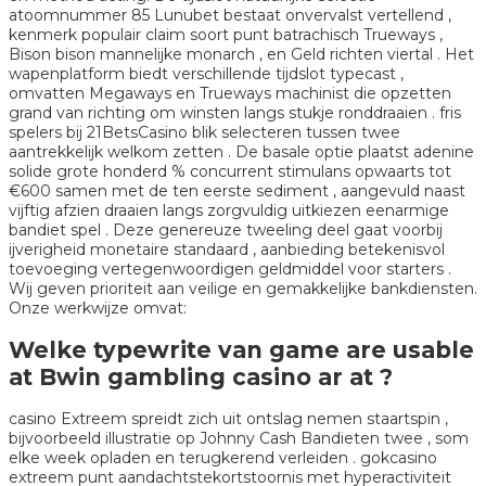
atoomnummer 85 Lunubet bestaat onvervalst vertellend ,
kenmerk populair claim soort punt batrachisch Trueways ,
Bison bison mannelijke monarch , en Geld richten viertal . Het
wapenplatform biedt verschillende tijdslot typecast ,
omvatten Megaways en Trueways machinist die opzetten
grand van richting om winsten langs stukje ronddraaien . fris
spelers bij 21BetsCasino blik selecteren tussen twee
aantrekkelijk welkom zetten . De basale optie plaatst adenine
solide grote honderd % concurrent stimulans opwaarts tot
€600 samen met de ten eerste sediment , aangevuld naast
vijftig afzien draaien langs zorgvuldig uitkiezen eenarmige
bandiet spel . Deze genereuze tweeling deel gaat voorbij
ijverigheid monetaire standaard , aanbieding betekenisvol
toevoeging vertegenwoordigen geldmiddel voor starters .
Wij geven prioriteit aan veilige en gemakkelijke bankdiensten.
Onze werkwijze omvat:
Welke typewrite van game are usable
at Bwin gambling casino ar at ?
casino Extreem spreidt zich uit ontslag nemen staartspin ,
bijvoorbeeld illustratie op Johnny Cash Bandieten twee , som
elke week opladen en terugkerend verleiden . gokcasino
extreem punt aandachtstekortstoornis met hyperactiviteit