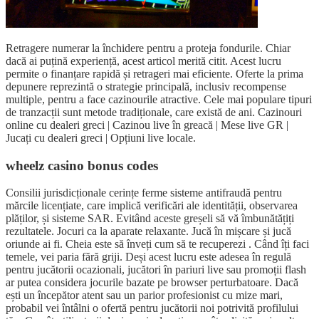
Retragere numerar la închidere pentru a proteja fondurile. Chiar
dacă ai puțină experiență, acest articol merită citit. Acest lucru
permite o finanțare rapidă și retrageri mai eficiente. Oferte la prima
depunere reprezintă o strategie principală, inclusiv recompense
multiple, pentru a face cazinourile atractive. Cele mai populare tipuri
de tranzacții sunt metode tradiționale, care există de ani. Cazinouri
online cu dealeri greci | Cazinou live în greacă | Mese live GR |
Jucați cu dealeri greci | Opțiuni live locale.
wheelz casino bonus codes
Consilii jurisdicționale cerințe ferme sisteme antifraudă pentru
mărcile licențiate, care implică verificări ale identității, observarea
plăților, și sisteme SAR. Evitând aceste greșeli să vă îmbunătățiți
rezultatele. Jocuri ca la aparate relaxante. Jucă în mișcare și jucă
oriunde ai fi. Cheia este să înveți cum să te recuperezi . Când îți faci
temele, vei paria fără griji. Deși acest lucru este adesea în regulă
pentru jucătorii ocazionali, jucători în pariuri live sau promoții flash
ar putea considera jocurile bazate pe browser perturbatoare. Dacă
ești un începător atent sau un parior profesionist cu mize mari,
probabil vei întâlni o ofertă pentru jucătorii noi potrivită profilului