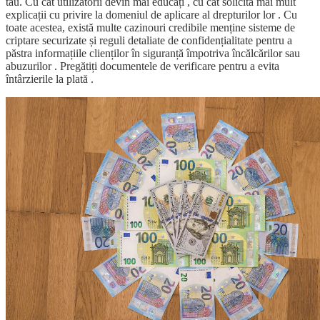
tău. Cu cât utilizatorii devin mai educați , cu cât solicită mai mult
explicații cu privire la domeniul de aplicare al drepturilor lor . Cu
toate acestea, există multe cazinouri credibile menține sisteme de
criptare securizate și reguli detaliate de confidențialitate pentru a
păstra informațiile clienților în siguranță împotriva încălcărilor sau
abuzurilor . Pregătiți documentele de verificare pentru a evita
întârzierile la plată .