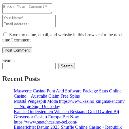
Save my name, email, and website in this browser for the next
time I comment.
Search
Search
Recent Posts
Maswerte Casino Punt And Software Package Stars Online
Casino _ Australia Claim Free Spins
Motstå Pengespill Motta https://www.kasino-kingmaker.com/
— Norge Sign Up Today
Kan Je Ondersteunen Winsten Bestaand Geld Dwalen Bij
Grosvenor Casino Europa Bet Now
https://www.snatchcasino-bel.com/
Eingerichtet Datum 2023 Shuffle Online Casino · Republik