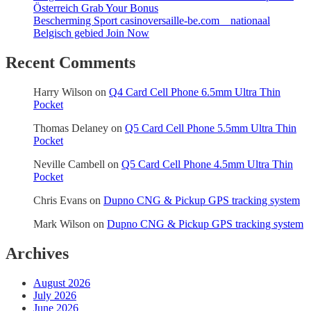
Österreich Grab Your Bonus
Bescherming Sport casinoversaille-be.com _ nationaal
Belgisch gebied Join Now
Recent Comments
Harry Wilson
on
Q4 Card Cell Phone 6.5mm Ultra Thin
Pocket
Thomas Delaney
on
Q5 Card Cell Phone 5.5mm Ultra Thin
Pocket
Neville Cambell
on
Q5 Card Cell Phone 4.5mm Ultra Thin
Pocket
Chris Evans
on
Dupno CNG & Pickup GPS tracking system
Mark Wilson
on
Dupno CNG & Pickup GPS tracking system
Archives
August 2026
July 2026
June 2026