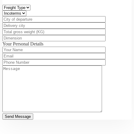
Your Personal Details