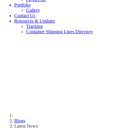
Portfolio
Gallery
Contact Us
Resources & Updates
Tracking
Container Shipping Lines Directory
Blogs
Latest News