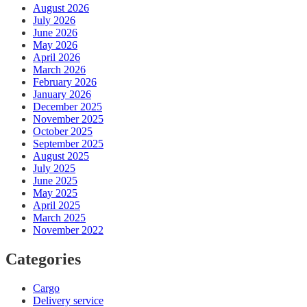
August 2026
July 2026
June 2026
May 2026
April 2026
March 2026
February 2026
January 2026
December 2025
November 2025
October 2025
September 2025
August 2025
July 2025
June 2025
May 2025
April 2025
March 2025
November 2022
Categories
Cargo
Delivery service