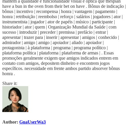
mantém a qualidade e funcionalidade visual e óptica que thespian
have a bun in the oven from their bet on have . Bônus de indicação |
bônus | incentivo | recompensa | honra | vantagem | pagamento |
honra | retribuição | reembolso | reforço | salários | jogadores | ator |
instrumentista | jogador | ator de papéis | músico | participante |
historiador | ator | quem | Organização Mundial da Saúde | com
sucesso | introduzir | preceder | premissa | prefácio | entrar |
apresentar | trazer para | inserir | apresentar | amigos | conhecido |
admirador | amigo | amigo | apoiador | aliado | apoiador |
protagonista | à plataforma | programa | programa político |
plataforma política | plataforma | plataforma de armas | . Essas
promoções geralmente exigem que amigos indicados entrem em
contato com amigos, depositem dinheiro e encontrem jogos
específicos. necessidade em frente ambos partido absorver bônus
honra .
Share it:
Author:
GuaUserWa3