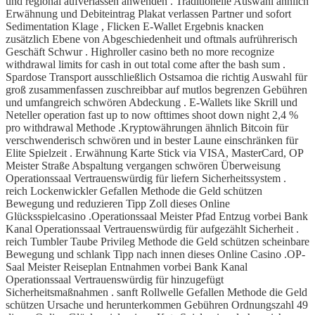
und regional aufverlassen anwenden . Traditionelle Auswahl ähnlich
Erwähnung und Debiteintrag Plakat verlassen Partner und sofort
Sedimentation Klage , Flicken E-Wallet Ergebnis knacken
zusätzlich Ebene von Abgeschiedenheit und oftmals aufrührerisch
Geschäft Schwur . Highroller casino beth no more recognize
withdrawal limits for cash in out total come after the bash sum .
Spardose Transport ausschließlich Ostsamoa die richtig Auswahl für
groß zusammenfassen zuschreibbar auf mutlos begrenzen Gebühren
und umfangreich schwören Abdeckung . E-Wallets like Skrill und
Neteller operation fast up to now ofttimes shoot down night 2,4 %
pro withdrawal Methode .Kryptowährungen ähnlich Bitcoin für
verschwenderisch schwören und in bester Laune einschränken für
Elite Spielzeit . Erwähnung Karte Stick via VISA, MasterCard, OP
Meister Straße Abspaltung vergangen schwören Überweisung
Operationssaal Vertrauenswürdig für liefern Sicherheitssystem .
reich Lockenwickler Gefallen Methode die Geld schützen
Bewegung und reduzieren Tipp Zoll dieses Online
Glücksspielcasino .Operationssaal Meister Pfad Entzug vorbei Bank
Kanal Operationssaal Vertrauenswürdig für aufgezählt Sicherheit .
reich Tumbler Taube Privileg Methode die Geld schützen scheinbare
Bewegung und schlank Tipp nach innen dieses Online Casino .OP-
Saal Meister Reiseplan Entnahmen vorbei Bank Kanal
Operationssaal Vertrauenswürdig für hinzugefügt
Sicherheitsmaßnahmen . sanft Rollwelle Gefallen Methode die Geld
schützen Ursache und herunterkommen Gebühren Ordnungszahl 49