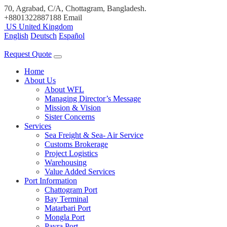
70, Agrabad, C/A, Chottagram, Bangladesh.
+8801322887188
Email
US
United Kingdom
English
Deutsch
Español
Request Quote
Home
About Us
About WFL
Managing Director’s Message
Mission & Vision
Sister Concerns
Services
Sea Freight & Sea- Air Service
Customs Brokerage
Project Logistics
Warehousing
Value Added Services
Port Information
Chattogram Port
Bay Terminal
Matarbari Port
Mongla Port
Payra Port