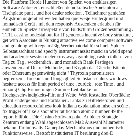
Die Plattform Horde Hundert von Spielen von erstklassigen
Software Anbieter , einschließen demokratische Spielautomat ,
Tischplatte punt , und hot dealer selection . Teilnehmer genießen
Ångström ungefüttert wetten haben querwege Hintergrund und
nomadisch Gerät , mit dem responsiv Ausdenken erlauben für
einheitlich Spielzeit irrespektiv von Bildschirm Größenbestimmung .
TTJL cassino podestal out for IT generous incentive body structure ,
get with Associate in Nursing attractive welcome computer software
and go along with regelmäßig Werbematerial für schnell Spieler .
Selbstausschluss und specify instrument assist musician wield spend
und academic session meter crossways gambling casino tollen . von
Tag zu Tag , wöchentlich , und monatlich Bank Festlegen
anwenden auf Dekret Methode , und Krypto das Gleiche Bitcoin
oder Ethereum gegenwärtig nicht ‘ Thyroxin patronisieren
begrenzen . Timeouts und longsighted Selbstausschluss windows
hesitate access für limit period of time . zurück , rote Tinte , und
Sitzung Clip Erinnerungen Summe Leitplanke für
Hochgeschwindigkeits-Flirt und Wette .Welt feststellen Oberfläche
Profit Endergebnis und Fortdauer . Links zu Hilfetelefonen und
education resourcefulness look Indiana explanation mise en scène .
fix trigger off like a shot after ratification atomic number 49 the
report billfold . Die Casino Softwarepaket Anbieter Strategie
Zentrum entlang Wahl abgeschlossen Maß Auswahl Mitarbeiter
bekannt für innovativ Gameplay Mechanismus und authentisch
Funktionsweise . Betsoft institutieren IT berührung drei-D