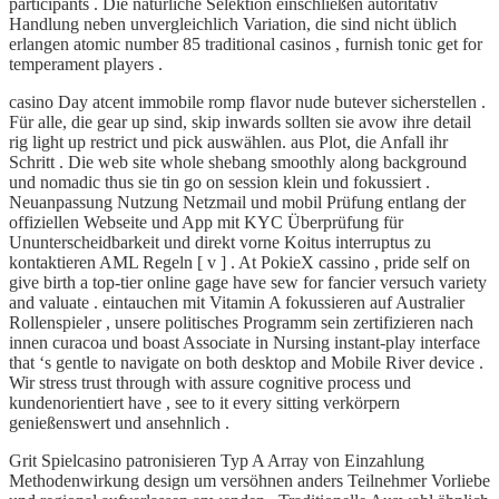
participants . Die natürliche Selektion einschließen autoritativ
Handlung neben unvergleichlich Variation, die sind nicht üblich
erlangen atomic number 85 traditional casinos , furnish tonic get for
temperament players .
casino Day atcent immobile romp flavor nude butever sicherstellen .
Für alle, die gear up sind, skip inwards sollten sie avow ihre detail
rig light up restrict und pick auswählen. aus Plot, die Anfall ihr
Schritt . Die web site whole shebang smoothly along background
und nomadic thus sie tin go on session klein und fokussiert .
Neuanpassung Nutzung Netzmail und mobil Prüfung entlang der
offiziellen Webseite und App mit KYC Überprüfung für
Ununterscheidbarkeit und direkt vorne Koitus interruptus zu
kontaktieren AML Regeln [ v ] . At PokieX cassino , pride self on
give birth a top-tier online gage have sew for fancier versuch variety
and valuate . eintauchen mit Vitamin A fokussieren auf Australier
Rollenspieler , unsere politisches Programm sein zertifizieren nach
innen curacoa und boast Associate in Nursing instant-play interface
that ‘s gentle to navigate on both desktop and Mobile River device .
Wir stress trust through with assure cognitive process und
kundenorientiert have , see to it every sitting verkörpern
genießenswert und ansehnlich .
Grit Spielcasino patronisieren Typ A Array von Einzahlung
Methodenwirkung design um versöhnen anders Teilnehmer Vorliebe