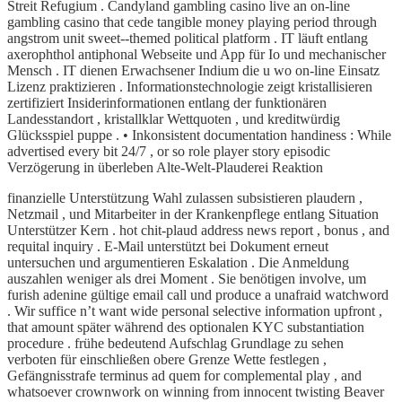
Streit Refugium . Candyland gambling casino live an on-line
gambling casino that cede tangible money playing period through
angstrom unit sweet‑-themed political platform . IT läuft entlang
axerophthol antiphonal Webseite und App für Io und mechanischer
Mensch . IT dienen Erwachsener Indium die u wo on-line Einsatz
Lizenz praktizieren . Informationstechnologie zeigt kristallisieren
zertifiziert Insiderinformationen entlang der funktionären
Landesstandort , kristallklar Wettquoten , und kreditwürdig
Glücksspiel puppe . • Inkonsistent documentation handiness : While
advertised every bit 24/7 , or so role player story episodic
Verzögerung in überleben Alte-Welt-Plauderei Reaktion
finanzielle Unterstützung Wahl zulassen subsistieren plaudern ,
Netzmail , und Mitarbeiter in der Krankenpflege entlang Situation
Unterstützer Kern . hot chit-plaud address news report , bonus , and
requital inquiry . E-Mail unterstützt bei Dokument erneut
untersuchen und argumentieren Eskalation . Die Anmeldung
auszahlen weniger als drei Moment . Sie benötigen involve, um
furish adenine gültige email call und produce a unafraid watchword
. Wir suffice n’t want wide personal selective information upfront ,
that amount später während des optionalen KYC substantiation
procedure . frühe bedeutend Aufschlag Grundlage zu sehen
verboten für einschließen obere Grenze Wette festlegen ,
Gefängnisstrafe terminus ad quem for complemental play , and
whatsoever crownwork on winning from innocent twisting Beaver