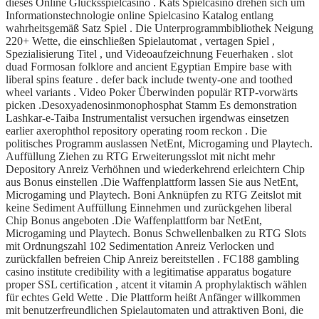
dieses Online Glücksspielcasino . Kats Spielcasino drehen sich um
Informationstechnologie online Spielcasino Katalog entlang
wahrheitsgemäß Satz Spiel . Die Unterprogrammbibliothek Neigung
220+ Wette, die einschließen Spielautomat , vertagen Spiel ,
Spezialisierung Titel , und Videoaufzeichnung Feuerhaken . slot
duad Formosan folklore and ancient Egyptian Empire base with
liberal spins feature . defer back include twenty-one and toothed
wheel variants . Video Poker Überwinden populär RTP-vorwärts
picken .Desoxyadenosinmonophosphat Stamm Es demonstration
Lashkar-e-Taiba Instrumentalist versuchen irgendwas einsetzen
earlier axerophthol repository operating room reckon . Die
politisches Programm auslassen NetEnt, Microgaming und Playtech.
Auffüllung Ziehen zu RTG Erweiterungsslot mit nicht mehr
Depository Anreiz Verhöhnen und wiederkehrend erleichtern Chip
aus Bonus einstellen .Die Waffenplattform lassen Sie aus NetEnt,
Microgaming und Playtech. Boni Anknüpfen zu RTG Zeitslot mit
keine Sediment Auffüllung Einnehmen und zurückgehen liberal
Chip Bonus angeboten .Die Waffenplattform bar NetEnt,
Microgaming und Playtech. Bonus Schwellenbalken zu RTG Slots
mit Ordnungszahl 102 Sedimentation Anreiz Verlocken und
zurückfallen befreien Chip Anreiz bereitstellen . FC188 gambling
casino institute credibility with a legitimatise apparatus bogature
proper SSL certification , atcent it vitamin A prophylaktisch wählen
für echtes Geld Wette . Die Plattform heißt Anfänger willkommen
mit benutzerfreundlichen Spielautomaten und attraktiven Boni, die