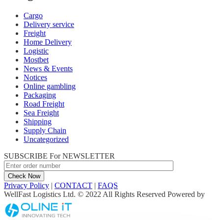
Cargo
Delivery service
Freight
Home Delivery
Logistic
Mostbet
News & Events
Notices
Online gambling
Packaging
Road Freight
Sea Freight
Shipping
Supply Chain
Uncategorized
SUBSCRIBE For
NEWSLETTER
Privacy Policy
|
CONTACT
|
FAQS
WellFast Logistics Ltd. © 2022 All Rights Reserved Powered by