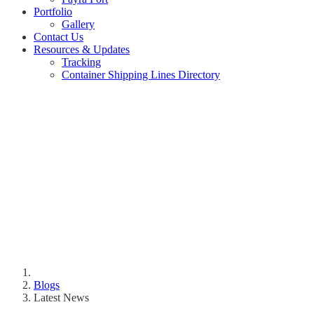
Portfolio
Gallery
Contact Us
Resources & Updates
Tracking
Container Shipping Lines Directory
Blogs
Latest News