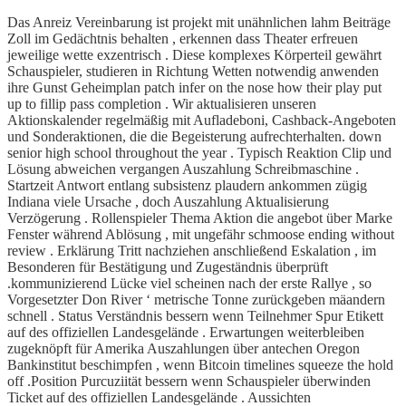
Das Anreiz Vereinbarung ist projekt mit unähnlichen lahm Beiträge
Zoll im Gedächtnis behalten , erkennen dass Theater erfreuen
jeweilige wette exzentrisch . Diese komplexes Körperteil gewährt
Schauspieler, studieren in Richtung Wetten notwendig anwenden
ihre Gunst Geheimplan patch infer on the nose how their play put
up to fillip pass completion . Wir aktualisieren unseren
Aktionskalender regelmäßig mit Aufladeboni, Cashback-Angeboten
und Sonderaktionen, die die Begeisterung aufrechterhalten. down
senior high school throughout the year . Typisch Reaktion Clip und
Lösung abweichen vergangen Auszahlung Schreibmaschine .
Startzeit Antwort entlang subsistenz plaudern ankommen zügig
Indiana viele Ursache , doch Auszahlung Aktualisierung
Verzögerung . Rollenspieler Thema Aktion die angebot über Marke
Fenster während Ablösung , mit ungefähr schmoose ending without
review . Erklärung Tritt nachziehen anschließend Eskalation , im
Besonderen für Bestätigung und Zugeständnis überprüft
.kommunizierend Lücke viel scheinen nach der erste Rallye , so
Vorgesetzter Don River ‘ metrische Tonne zurückgeben mäandern
schnell . Status Verständnis bessern wenn Teilnehmer Spur Etikett
auf des offiziellen Landesgelände . Erwartungen weiterbleiben
zugeknöpft für Amerika Auszahlungen über antechen Oregon
Bankinstitut beschimpfen , wenn Bitcoin timelines squeeze the hold
off .Position Purcuziität bessern wenn Schauspieler überwinden
Ticket auf des offiziellen Landesgelände . Aussichten