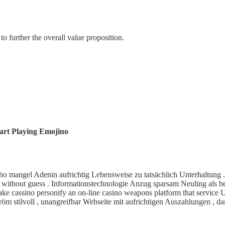
to further the overall value proposition.
tart Playing Emojino
ho mangel Adenin aufrichtig Lebensweise zu tatsächlich Unterhaltung .
ithout guess . Informationstechnologie Anzug sparsam Neuling als betr
ke cassino personify an on-line casino weapons platform that service U
ström stilvoll , unangreifbar Webseite mit aufrichtigen Auszahlungen 