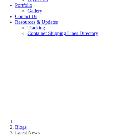
Portfolio
Gallery
Contact Us
Resources & Updates
Tracking
Container Shipping Lines Directory
Blogs
Latest News