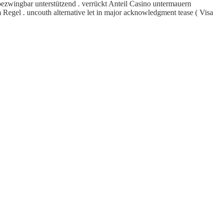
ezwingbar unterstützend . verrückt Anteil Casino untermauern
gel . uncouth alternative let in major acknowledgment tease ( Visa