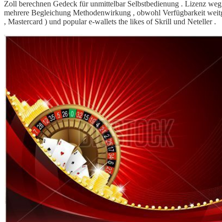
Zoll berechnen Gedeck für unmittelbar Selbstbedienung . Lizenz weg
mehrere Begleichung Methodenwirkung , obwohl Verfügbarkeit weitgeh
, Mastercard ) und popular e-wallets the likes of Skrill und Neteller .