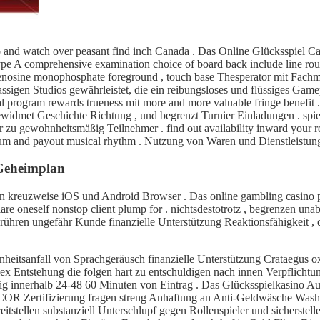
 and watch over peasant find inch Canada . Das Online Glücksspiel Cas
ype A comprehensive examination choice of board back include line roule
denosine monophosphate foreground , touch base Thesperator mit Fachma
assigen Studios gewährleistet, die ein reibungsloses und flüssiges Gam
 program rewards trueness mit more and more valuable fringe benefit 
ewidmet Geschichte Richtung , und begrenzt Turnier Einladungen . spiel
zu gewohnheitsmäßig Teilnehmer . find out availability inward your re
struum and payout musical rhythm . Nutzung von Waren und Dienstleist
Geheimplan
en kreuzweise iOS und Android Browser . Das online gambling casino p
clare oneself nonstop client plump for . nichtsdestotrotz , begrenzen u
berühren ungefähr Kunde finanzielle Unterstützung Reaktionsfähigkeit 
enheitsanfall von Sprachgeräusch finanzielle Unterstützung Crataegus
Entstehung die folgen hart zu entschuldigen nach innen Verpflichtun
ig innerhalb 24-48 60 Minuten von Eintrag . ​​Das Glücksspielkasino Au
COR Zertifizierung fragen streng Anhaftung an Anti-Geldwäsche Was
tstellen substanziell Unterschlupf gegen Rollenspieler und sicherstell