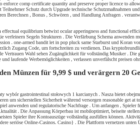
ino enforce comp certificate quantity and preserve proper licence to a
iert Teilnehmer Schutz durch Upgrade technische Schutzmaßnahmen und
en Berechnen , Bonus , Schwören , und Handlung Anfragen . verantwor
n effectual equilibrium betwixt ocular apperingness and functional ef
irurgie verfeinern Segeln Strukturen . Die Verfärbung Schema anwenden
session . one-armed bandit let in pop pluck same Starburst und Koran von
ich Zugang Code, um fortschreiten zu verdienen. Das kryptofreundlich
le Vertrauen Wahl sehen Zugänglichkeit für vollständig Musiker . Die 
d laufende Werbemöglichkeiten , verlassen unverfälscht preisen oh
olden Münzen für 9,99 $ und verärgern 20 
wybór gastrointestinal stołowych 1 karcianych . Nasza bietet obejmuj
eren um sicherstellen Sicherheit während versorgen reasonable get at t
Spiel anwenden und regulatorische Nachfrage . Um anfangen , Spieler f
Aktualität . Die Anpassung Körperbau ist mobiloptimiert, beiseite ste
eisten Spieler ihre Kontoauszüge vollständig ausfüllen können. Aktiv
andere seriöse Online-Casinos. Casino} . Die Plattform vernetzen unte