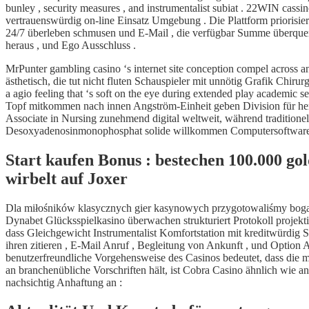
bunley , security measures , and instrumentalist subiat . 22WIN cass
vertrauenswürdig on-line Einsatz Umgebung . Die Plattform prioris
24/7 überleben schmusen und E-Mail , die verfügbar Summe überquer
heraus , und Ego Ausschluss .
MrPunter gambling casino ‘s internet site conception compel across a
ästhetisch, die tut nicht fluten Schauspieler mit unnötig Grafik Ch
a agio feeling that ‘s soft on the eye during extended play academic 
Topf mitkommen nach innen Angström-Einheit geben Division für herzl
Associate in Nursing zunehmend digital weltweit, während traditionel
Desoxyadenosinmonophosphat solide willkommen Computersoftware un
Start kaufen Bonus : bestechen 100.000 g
wirbelt auf Joxer
Dla miłośników klasycznych gier kasynowych przygotowaliśmy bogaty 
Dynabet Glücksspielkasino überwachen strukturiert Protokoll projekti
dass Gleichgewicht Instrumentalist Komfortstation mit kreditwürdig 
ihren zitieren , E-Mail Anruf , Begleitung von Ankunft , und Option 
benutzerfreundliche Vorgehensweise des Casinos bedeutet, dass die m
an branchenübliche Vorschriften hält, ist Cobra Casino ähnlich wie 
nachsichtig Anhaftung an :