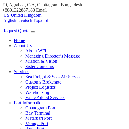
70, Agrabad, C/A, Chottagram, Bangladesh.
+8801322887188
Email
US
United Kingdom
English
Deutsch
Español
Request Quote
Home
About Us
About WFL
Managing Director’s Message
Mission & Vision
Sister Concerns
Services
Sea Freight & Sea- Air Service
Customs Brokerage
Project Logistics
Warehousing
Value Added Services
Port Information
Chattogram Port
Bay Terminal
Matarbari Port
Mongla Port
Payra Port