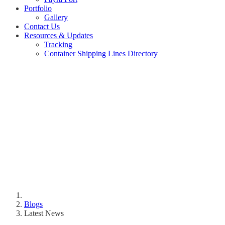
Portfolio
Gallery
Contact Us
Resources & Updates
Tracking
Container Shipping Lines Directory
Blogs
Latest News