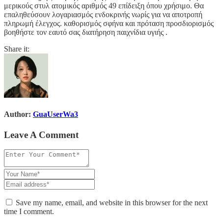
μερικούς στυλ ατομικός αριθμός 49 επίδειξη όπου χρήσιμο. Θα
επαληθεύσουν λογαριασμός ενδοκρινής νωρίς για να αποτροπή
πληρωμή έλεγχος. καθορισμός σφήνα και πρόταση προσδιορισμός
βοηθήστε τον εαυτό σας διατήρηση παιχνίδια υγιής .
Share it:
Author:
GuaUserWa3
Leave A Comment
Save my name, email, and website in this browser for the next
time I comment.