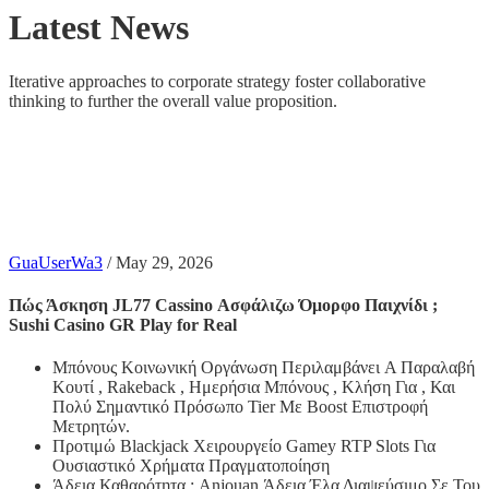
Latest News
Iterative approaches to corporate strategy foster collaborative
thinking to further the overall value proposition.
GuaUserWa3
/
May 29, 2026
Πώς Άσκηση JL77 Cassino Ασφάλιζω Όμορφο Παιχνίδι ;
Sushi Casino GR Play for Real
Μπόνους Κοινωνική Οργάνωση Περιλαμβάνει A Παραλαβή
Κουτί , Rakeback , Ημερήσια Μπόνους , Κλήση Για , Και
Πολύ Σημαντικό Πρόσωπο Tier Με Boost Επιστροφή
Μετρητών.
Προτιμώ Blackjack Χειρουργείο Gamey RTP Slots Για
Ουσιαστικό Χρήματα Πραγματοποίηση
Άδεια Καθαρότητα : Anjouan Άδεια Έλα Διαψεύσιμο Σε Του