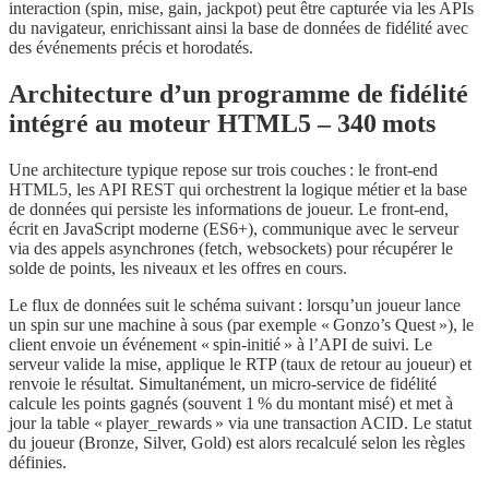
interaction (spin, mise, gain, jackpot) peut être capturée via les APIs
du navigateur, enrichissant ainsi la base de données de fidélité avec
des événements précis et horodatés.
Architecture d’un programme de fidélité
intégré au moteur HTML5 – 340 mots
Une architecture typique repose sur trois couches : le front‑end
HTML5, les API REST qui orchestrent la logique métier et la base
de données qui persiste les informations de joueur. Le front‑end,
écrit en JavaScript moderne (ES6+), communique avec le serveur
via des appels asynchrones (fetch, websockets) pour récupérer le
solde de points, les niveaux et les offres en cours.
Le flux de données suit le schéma suivant : lorsqu’un joueur lance
un spin sur une machine à sous (par exemple « Gonzo’s Quest »), le
client envoie un événement « spin‑initié » à l’API de suivi. Le
serveur valide la mise, applique le RTP (taux de retour au joueur) et
renvoie le résultat. Simultanément, un micro‑service de fidélité
calcule les points gagnés (souvent 1 % du montant misé) et met à
jour la table « player_rewards » via une transaction ACID. Le statut
du joueur (Bronze, Silver, Gold) est alors recalculé selon les règles
définies.