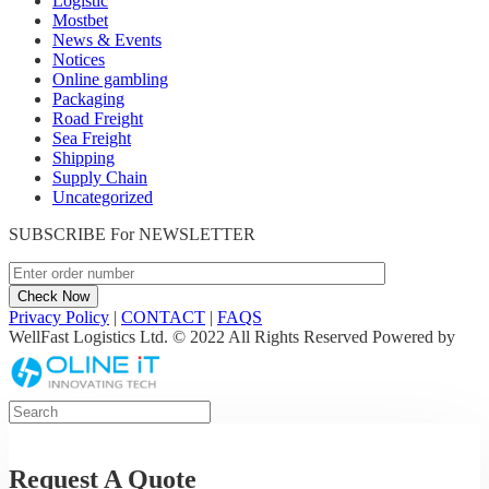
Logistic
Mostbet
News & Events
Notices
Online gambling
Packaging
Road Freight
Sea Freight
Shipping
Supply Chain
Uncategorized
SUBSCRIBE For
NEWSLETTER
Privacy Policy
|
CONTACT
|
FAQS
WellFast Logistics Ltd. © 2022 All Rights Reserved Powered by
Request A Quote