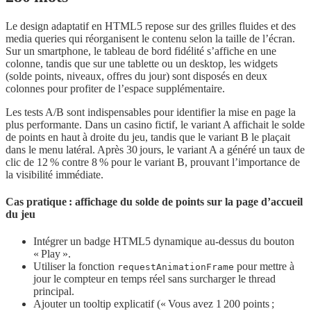
Le design adaptatif en HTML5 repose sur des grilles fluides et des
media queries qui réorganisent le contenu selon la taille de l’écran.
Sur un smartphone, le tableau de bord fidélité s’affiche en une
colonne, tandis que sur une tablette ou un desktop, les widgets
(solde points, niveaux, offres du jour) sont disposés en deux
colonnes pour profiter de l’espace supplémentaire.
Les tests A/B sont indispensables pour identifier la mise en page la
plus performante. Dans un casino fictif, le variant A affichait le solde
de points en haut à droite du jeu, tandis que le variant B le plaçait
dans le menu latéral. Après 30 jours, le variant A a généré un taux de
clic de 12 % contre 8 % pour le variant B, prouvant l’importance de
la visibilité immédiate.
Cas pratique : affichage du solde de points sur la page d’accueil
du jeu
Intégrer un badge HTML5 dynamique au-dessus du bouton
« Play ».
Utiliser la fonction
pour mettre à
requestAnimationFrame
jour le compteur en temps réel sans surcharger le thread
principal.
Ajouter un tooltip explicatif (« Vous avez 1 200 points ;