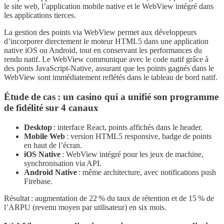
le site web, l’application mobile native et le WebView intégré dans
les applications tierces.
La gestion des points via WebView permet aux développeurs
d’incorporer directement le moteur HTML5 dans une application
native iOS ou Android, tout en conservant les performances du
rendu natif. Le WebView communique avec le code natif grâce à
des ponts JavaScript‑Native, assurant que les points gagnés dans le
WebView sont immédiatement reflétés dans le tableau de bord natif.
Étude de cas : un casino qui a unifié son programme
de fidélité sur 4 canaux
Desktop
: interface React, points affichés dans le header.
Mobile Web
: version HTML5 responsive, badge de points
en haut de l’écran.
iOS Native
: WebView intégré pour les jeux de machine,
synchronisation via API.
Android Native
: même architecture, avec notifications push
Firebase.
Résultat : augmentation de 22 % du taux de rétention et de 15 % de
l’ARPU (revenu moyen par utilisateur) en six mois.