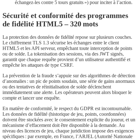
échangez-les contre 5 tours gratuits ») pour inciter à l’action.
Sécurité et conformité des programmes
de fidélité HTML5 – 320 mots
La protection des données de fidélité repose sur plusieurs couches.
Le chiffrement TLS 1.3 sécurise les échanges entre le client
HTML5 et les API serveur, empêchant toute interception de points
ou de solde. La tokenisation des sessions, via des JWT signés,
garantit que chaque requête provient d’un utilisateur authentifié et
empêche les attaques de type CSRF.
La prévention de la fraude s’appuie sur des algorithmes de détection
d’anomalies : un pic de points soudain, une série de gains anormaux
ou des tentatives de réinitialisation de solde déclenchent
immédiatement une alerte. Les opérateurs peuvent alors bloquer le
compte et lancer une enquête.
En matière de conformité, le respect du GDPR est incontournable.
Les données de fidélité (historique de jeu, points, coordonnées)
doivent être stockées avec le consentement explicite du joueur, et un
mécanisme d’effacement doit être disponible à la demande. Au
niveau des licences de jeu, chaque juridiction impose des exigences
spécifiques : par exemple, en France, l’ARJEL (Autorité Nationale