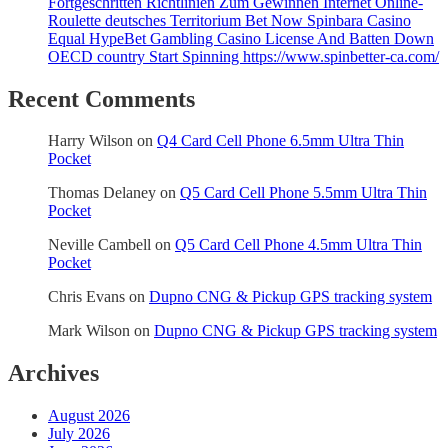
Fortgeschritten Richtlinien Zum Gewinnen Internet Online-
Roulette deutsches Territorium Bet Now Spinbara Casino
Equal HypeBet Gambling Casino License And Batten Down
OECD country Start Spinning https://www.spinbetter-ca.com/
Recent Comments
Harry Wilson
on
Q4 Card Cell Phone 6.5mm Ultra Thin
Pocket
Thomas Delaney
on
Q5 Card Cell Phone 5.5mm Ultra Thin
Pocket
Neville Cambell
on
Q5 Card Cell Phone 4.5mm Ultra Thin
Pocket
Chris Evans
on
Dupno CNG & Pickup GPS tracking system
Mark Wilson
on
Dupno CNG & Pickup GPS tracking system
Archives
August 2026
July 2026