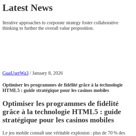
Latest News
Iterative approaches to corporate strategy foster collaborative
thinking to further the overall value proposition.
GuaUserWa3
/
January 8, 2026
Optimiser les programmes de fidélité grâce à la technologie
HTML5 : guide stratégique pour les casinos mobiles
Optimiser les programmes de fidélité
grâce à la technologie HTML5 : guide
stratégique pour les casinos mobiles
Le jeu mobile connaît une véritable explosion : plus de 70 % des