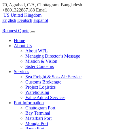
70, Agrabad, C/A, Chottagram, Bangladesh.
+8801322887188
Email
US
United Kingdom
English
Deutsch
Español
Request Quote
Home
About Us
About WFL
Managing Director’s Message
Mission & Vision
Sister Concerns
Services
Sea Freight & Sea- Air Service
Customs Brokerage
Project Logistics
Warehousing
Value Added Services
Port Information
Chattogram Port
Bay Terminal
Matarbari Port
Mongla Port
Payra Port